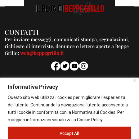
CONTATTI
Per inviare messaggi, comunicati stampa, segnalazioni,
richieste di interviste, denunce o lettere aperte a Beppe
Grillo:
web@beppegrillo.it
PUBBLICITA'
Informativa Privacy
Per la tua pubblicità su questo Blog:
Questo sito web utilizza i cookies per migliorare l'esperienza
pubblicita@beppegrillo.it
dell'utente. Continuando la navigazione l'utente acconsente a
tutti i cookie in conformità con la Normativa sui Cookies. Per
HOMEPAGE
COOKIE POLICY
PRIVACY POLICY
CONTATTI
maggiori informazioni visualizza la
Cookie Policy
Accept All
© Copyright 2026 - Il Blog di Beppe Grillo. All Rights Reserved - Powered by