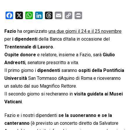
F
X
W
L
T
E
C
P
a
h
i
h
m
o
r
c
a
n
r
a
p
i
Fazio
ha organizzato
una due giorni il 24 e il 25 novembre
e
t
k
e
i
y
n
per
i dipendenti
della Banca dItalia in occasione del
b
s
e
a
l
L
t
Trentennale di Lavoro
.
o
A
d
d
i
Ospite donore
e relatore, insieme a Fazio, sarà
Giulio
o
p
I
s
n
Andreotti
, senatore prescritto a vita.
k
p
n
k
Il primo giorno i
dipendenti
saranno
ospiti della Pontificia
Università
San Tommaso dAquino di Roma e riceveranno
un saluto dal suo Magnifico Rettore.
Il secondo giorno si recheranno in
visita guidata ai Musei
Vaticani
.
Fazio e i nostri dipendenti
se la suoneranno e se la
canteranno
(è previsto un concerto diretto da Salvatore