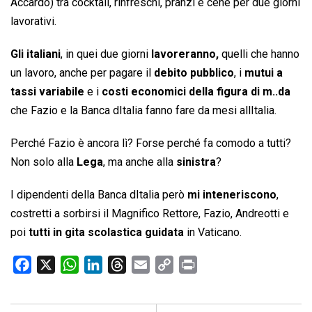
Accardo) tra cocktail, rinfreschi, pranzi e cene per due giorni
lavorativi.
Gli italiani
, in quei due giorni
lavoreranno,
quelli che hanno
un lavoro, anche per pagare il
debito pubblico
, i
mutui a
tassi variabile
e i
costi economici della figura di m..da
che Fazio e la Banca dItalia fanno fare da mesi allItalia.
Perché Fazio è ancora lì? Forse perché fa comodo a tutti?
Non solo alla
Lega
, ma anche alla
sinistra
?
I dipendenti della Banca dItalia però
mi inteneriscono
,
costretti a sorbirsi il Magnifico Rettore, Fazio, Andreotti e
poi
tutti in gita scolastica guidata
in Vaticano.
F
X
W
L
T
E
C
P
a
h
i
h
m
o
r
c
a
n
r
a
p
i