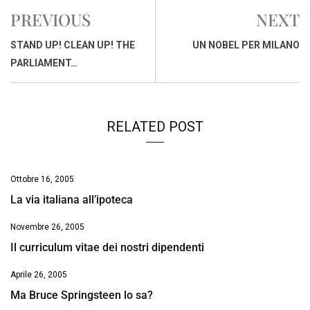
e
t
k
e
i
y
n
PREVIOUS
NEXT
b
s
e
a
l
L
t
o
A
d
d
i
STAND UP! CLEAN UP! THE
UN NOBEL PER MILANO
o
p
I
s
n
PARLIAMENT…
k
p
n
k
RELATED POST
Ottobre 16, 2005
La via italiana all’ipoteca
Novembre 26, 2005
Il curriculum vitae dei nostri dipendenti
Aprile 26, 2005
Ma Bruce Springsteen lo sa?