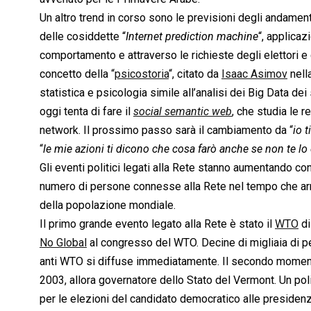
Un altro trend in corso sono le previsioni degli andamenti 
delle cosiddette “
Internet prediction machine
“, applicaz
comportamento e attraverso le richieste degli elettori e c
concetto della “
psicostoria
“, citato da
Isaac Asimov
nell
statistica e psicologia simile all’analisi dei Big Data d
oggi tenta di fare il
social semantic web
, che studia le r
network. Il prossimo passo sarà il cambiamento da “
io 
“
le mie azioni ti dicono che cosa farò anche se non te lo
Gli eventi politici legati alla Rete stanno aumentando con
numero di persone connesse alla Rete nel tempo che arri
della popolazione mondiale.
Il primo grande evento legato alla Rete è stato il
WTO
di
No Global
al congresso del WTO. Decine di migliaia di per
anti WTO si diffuse immediatamente. Il secondo momento 
2003, allora governatore dello Stato del Vermont. Un pol
per le elezioni del candidato democratico alle presidenz