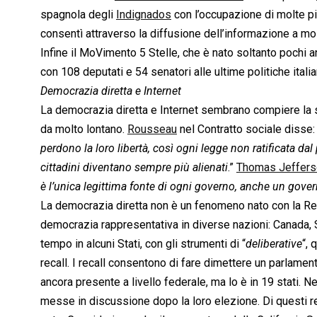
spagnola degli
Indignados
con l’occupazione di molte pi
consentì attraverso la diffusione dell’informazione a mol
Infine il MoVimento 5 Stelle, che è nato soltanto pochi an
con 108 deputati e 54 senatori alle ultime politiche itali
Democrazia diretta e Internet
La democrazia diretta e Internet sembrano compiere la st
da molto lontano.
Rousseau
nel Contratto sociale disse: 
perdono la loro libertà, così ogni legge non ratificata dal
cittadini diventano sempre più alienati
.”
Thomas Jeffers
è l’unica legittima fonte di ogni governo, anche un govern
La democrazia diretta non è un fenomeno nato con la Re
democrazia rappresentativa in diverse nazioni: Canada, Svi
tempo in alcuni Stati, con gli strumenti di “
deliberative
“, 
recall. I recall consentono di fare dimettere un parlamen
ancora presente a livello federale, ma lo è in 19 stati. 
messe in discussione dopo la loro elezione. Di questi r