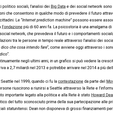
politico sociali, l’analisi dei
Big Data
e dei social network sono
ioni che consentono in qualche modo di prevedere il futuro attrav
ittadini. Le “
Internet prediction machine
” possono essere assoc
a
Fondazione
più di 60 anni fa. La psicostoria è una amalgama di 
ei social network, che prevedeva il futuro e i comportamenti social
elazioni tra le persone in tempo reale attraverso l’analisi dei socia
ti dico che cosa intendo fare
“, come avviene oggi attraverso i son
 dico
“.
tinuamente negli ultimi anni, in un grafico si può vedere la cresci
va a 2,7 miliardi nel 2013 e potrebbe arrivare nel 2014 a più del
 Seattle nel 1999, quando ci fu la
contestazione
da parte del
Mov
sone riuscirono a riunirsi a Seattle attraverso la Rete e l’infor
importante legato alla politica e alla Rete è stato
Howard Dea
itico del tutto sconosciuto prima della sua partecipazione alle pr
iali statunitensi. Dean non disponeva di grossi finanziamenti per