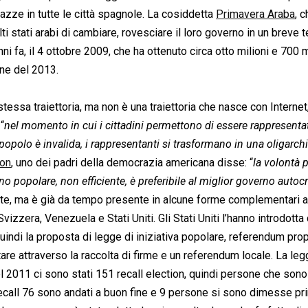
azze in tutte le città spagnole. La cosiddetta
Primavera Araba
, 
ti stati arabi di cambiare, rovesciare il loro governo in un breve 
ni fa, il 4 ottobre 2009, che ha ottenuto circa otto milioni e 700 m
ane del 2013.
essa traiettoria, ma non è una traiettoria che nasce con Internet
“
nel momento in cui i cittadini permettono di essere rappresentat
 popolo è invalida, i rappresentanti si trasformano in una oligarchi
on
, uno dei padri della democrazia americana disse: “
la volontà 
o popolare, non efficiente, è preferibile al miglior governo autoc
te, ma è già da tempo presente in alcune forme complementari a
zzera, Venezuela e Stati Uniti. Gli Stati Uniti l’hanno introdotta
quindi la proposta di legge di iniziativa popolare, referendum prop
tare attraverso la raccolta di firme e un referendum locale. La le
Nel 2011 ci sono stati 151 recall election, quindi persone che sono
ecall 76 sono andati a buon fine e 9 persone si sono dimesse pr