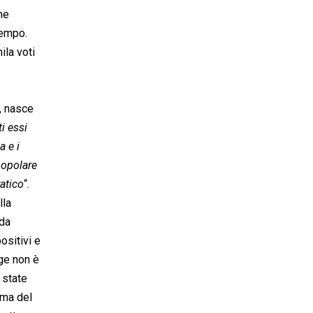
che
tempo.
ila voti
, nasce
i essi
a e i
popolare
ratico
“.
lla
 da
ositivi e
gge non è
 state
ima del