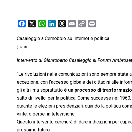
F
X
W
L
T
E
C
P
a
h
i
h
m
o
r
Casaleggio a Cernobbio su Internet e politica
c
a
n
r
a
p
i
e
t
k
e
i
y
n
(16:10)
b
s
e
a
l
L
t
Intervento di Gianroberto Casaleggio al Forum Ambroset
o
A
d
d
i
o
p
I
s
n
“Le rivoluzioni nelle comunicazioni sono sempre state al
k
p
n
k
eccezione, con l’accesso globale dei cittadini alle info
gli altri, ma soprattutto
è un processo di trasformazio
salto di livello, per la politica. Come successe nel 1960,
durante le elezioni presidenziali, quando la politica c
vinte, o perse, in televisione.
Questo intervento cercherà di dare indicazioni per capi
prossimo futuro.