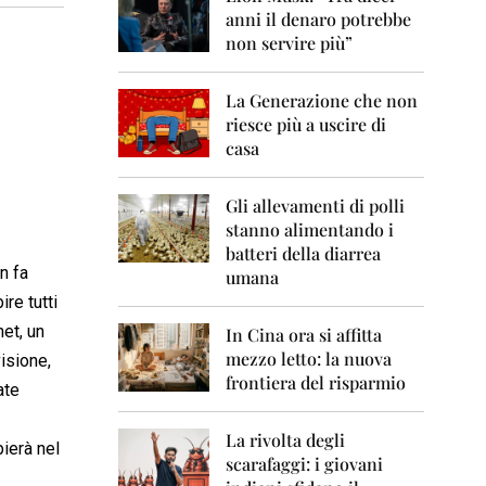
0
anni il denaro potrebbe
6
non servire più”
2
0
La Generazione che non
0
7
riesce più a uscire di
casa
2
0
0
Gli allevamenti di polli
8
stanno alimentando i
batteri della diarrea
2
n fa
umana
0
re tutti
0
9
et, un
In Cina ora si affitta
mezzo letto: la nuova
isione,
2
frontiera del risparmio
0
ate
1
0
La rivolta degli
ierà nel
scarafaggi: i giovani
2