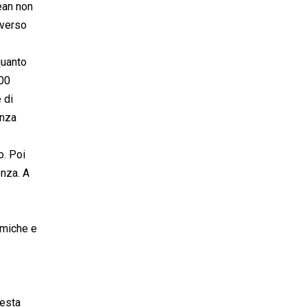
ean non
averso
quanto
200
 di
enza
o. Poi
enza. A
omiche e
testa