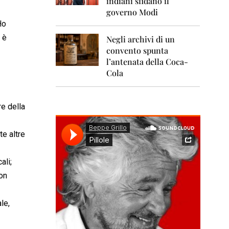
indiani sfidano il
0
1
governo Modi
1
Ho
 è
Negli archivi di un
2
0
convento spunta
1
l’antenata della Coca-
2
Cola
2
0
1
re della
3
te altre
2
0
1
ali;
4
con
2
0
1
le,
5
2