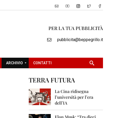
PER LA TUA PUBBLICITÀ
pubblicita@beppegrillo.it
ARCHIVIO
CONTATTI
TERRA FUTURA
2
0
La Cina ridisegna
0
l’università per l’era
5
dell’IA
2
0
Elon Musk: “Tra dieci