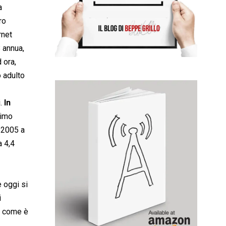
a
ro
rnet
8 annua,
 ora,
o adulto
i.
In
rimo
l 2005 a
a 4,4
e oggi si
i
se come è