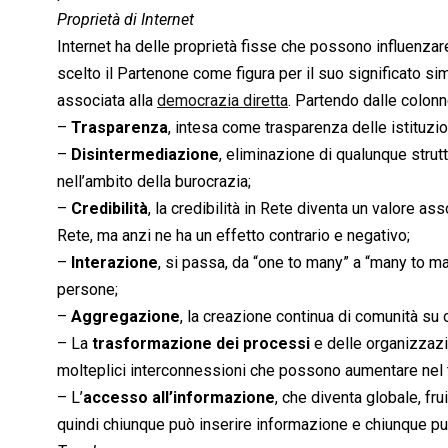
Proprietà di Internet
Internet ha delle proprietà fisse che possono influenzare
scelto il Partenone come figura per il suo significato sim
associata alla
democrazia diretta
. Partendo dalle colonn
–
Trasparenza
, intesa come trasparenza delle istituzio
–
Disintermediazione
, eliminazione di qualunque strut
nell’ambito della burocrazia;
–
Credibilità
, la credibilità in Rete diventa un valore as
Rete, ma anzi ne ha un effetto contrario e negativo;
–
Interazione
, si passa, da “one to many” a “many to man
persone;
–
Aggregazione
, la creazione continua di comunità su o
– La
trasformazione dei processi
e delle organizzazio
molteplici interconnessioni che possono aumentare nel
– L’
accesso all’informazione
, che diventa globale, fru
quindi chiunque può inserire informazione e chiunque può