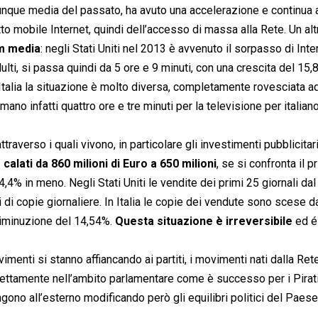
alunque media del passato, ha avuto una accelerazione e continua 
to mobile Internet, quindi dell’accesso di massa alla Rete. Un alt
am media
: negli Stati Uniti nel 2013 è avvenuto il sorpasso di Inte
dulti, si passa quindi da 5 ore e 9 minuti, con una crescita del 15,
n Italia la situazione è molto diversa, completamente rovesciata ad
mano infatti quattro ore e tre minuti per la televisione per italian
traverso i quali vivono, in particolare gli investimenti pubblicitar
 calati da 860 milioni di Euro a 650 milioni
, se si confronta il p
% in meno. Negli Stati Uniti le vendite dei primi 25 giornali da
 di copie giornaliere. In Italia le copie dei vendute sono scese d
diminuzione del 14,54%.
Questa situazione è irreversibile
ed é
vimenti si stanno affiancando ai partiti, i movimenti nati dalla Ret
ettamente nell’ambito parlamentare come è successo per i Pirat
gono all’esterno modificando però gli equilibri politici del Pae