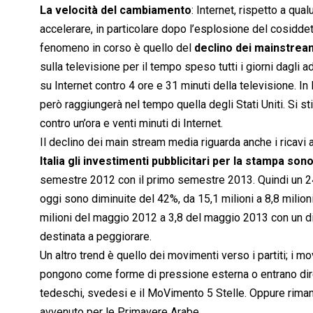
La velocità del cambiamento
: Internet, rispetto a qu
accelerare, in particolare dopo l’esplosione del cosiddet
fenomeno in corso è quello del
declino dei mainstre
sulla televisione per il tempo speso tutti i giorni dagli a
su Internet contro 4 ore e 31 minuti della televisione. I
però raggiungerà nel tempo quella degli Stati Uniti. Si sti
contro un’ora e venti minuti di Internet.
Il declino dei main stream media riguarda anche i ricavi at
Italia gli investimenti pubblicitari per la stampa sono
semestre 2012 con il primo semestre 2013. Quindi un 24,4
oggi sono diminuite del 42%, da 15,1 milioni a 8,8 milioni
milioni del maggio 2012 a 3,8 del maggio 2013 con un 
destinata a peggiorare.
Un altro trend è quello dei movimenti verso i partiti; i mo
pongono come forme di pressione esterna o entrano dir
tedeschi, svedesi e il MoVimento 5 Stelle. Oppure riman
avvenuto per le Primavere Arabe.