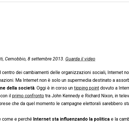
ti, Cernobbio, 8 settembre 2013.
Guarda il video
 centro dei cambiamenti delle organizzazioni sociali, Internet no
rmazioni. Ma Internet non è solo un supermedia destinato a assorbi
ne della società
. Oggi è in corso un
tipping point
dovuto a Intern
 con il
primo confronto
tra John Kennedy e Richard Nixon, in telev
omprese che da quel momento le campagne elettorali sarebbero st
re come e perché
Internet sta influenzando la politica
e la camb