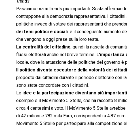
Trends
Passiamo ora ai trends più importanti. Si sta affermando,
contrappone alla democrazia rappresentativa. I cittadini 
politiche invece di votare dei rappresentanti che prendon
dei temi politici e sociali
, e il conseguente aumento de
che vengono a oggi prese sulla loro testa.
La centralità del cittadino
, quindi la nascita di comunit
flussi elettorali anche nel breve termine.
L’importanza 
locale, dove la attuazione delle politiche del governo è p
Il politico diventa esecutore della volontà dei citta
proposto dai cittadini durante il periodo elettorale con l
sono state concordate con i cittadini.
Le
idee e la partecipazione diventano più importanti
esempio è il MoVimento 5 Stelle, che ha raccolto 8 milion
circa 4 centesimi a voto. Il MoVimento 5 Stelle avrebbe avu
di 42 milioni e 782 mila Euro, corrispondenti a 4,87 euro 
Movimento 5 Stelle per partecipare alla competizione el