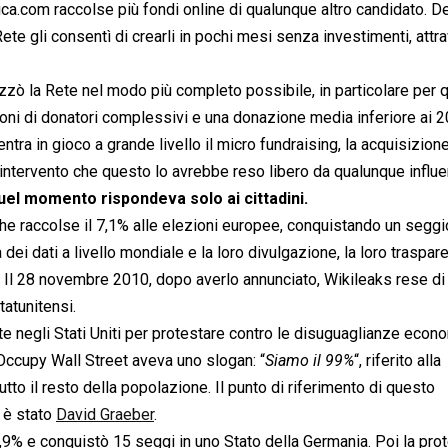
a.com raccolse più fondi online di qualunque altro candidato. D
ete gli consentì di crearli in pochi mesi senza investimenti, attr
izzò la Rete nel modo più completo possibile, in particolare per 
ilioni di donatori complessivi e una donazione media inferiore ai 
ntra in gioco a grande livello il micro fundraising, la acquisizione
o intervento che questo lo avrebbe reso libero da qualunque influ
quel momento rispondeva solo ai cittadini.
che raccolse il 7,1% alle elezioni europee, conquistando un seggi
i dati a livello mondiale e la loro divulgazione, la loro traspar
. Il 28 novembre 2010, dopo averlo annunciato, Wikileaks rese di
atunitensi.
negli Stati Uniti per protestare contro le disuguaglianze econ
. Occupy Wall Street aveva uno slogan: “
Siamo il 99%
“, riferito alla
tutto il resto della popolazione. Il punto di riferimento di questo
 è stato
David Graeber
.
,9% e conquistò 15 seggi in uno Stato della Germania. Poi la pro