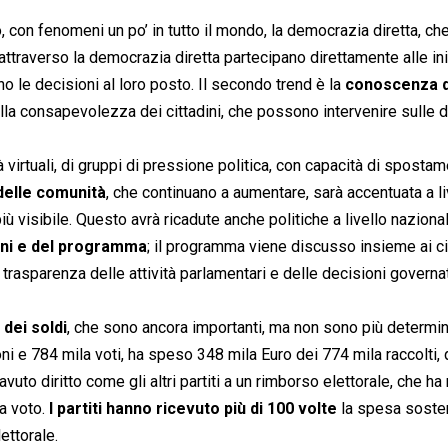
 con fenomeni un po’ in tutto il mondo, la democrazia diretta, che
attraverso la democrazia diretta partecipano direttamente alle ini
o le decisioni al loro posto. Il secondo trend è la
conoscenza d
lla consapevolezza dei cittadini, che possono intervenire sulle d
à virtuali, di gruppi di pressione politica, con capacità di spostam
delle comunità
, che continuano a aumentare, sarà accentuata a li
iù visibile. Questo avrà ricadute anche politiche a livello nazional
dini e del programma
; il programma viene discusso insieme ai cit
a trasparenza delle attività parlamentari e delle decisioni governa
 dei soldi
, che sono ancora importanti, ma non sono più determin
i e 784 mila voti, ha speso 348 mila Euro dei 774 mila raccolti, 
to diritto come gli altri partiti a un rimborso elettorale, che ha r
a voto.
I partiti hanno ricevuto più di 100 volte
la spesa soste
ettorale.