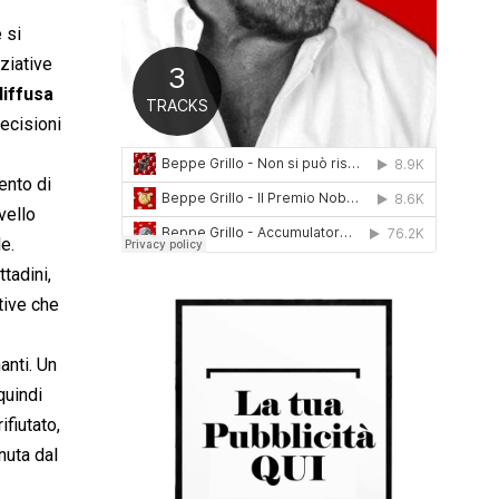
0
 si
1
6
ziative
iffusa
ecisioni
ento di
vello
e.
tadini,
tive che
anti. Un
quindi
ifiutato,
nuta dal