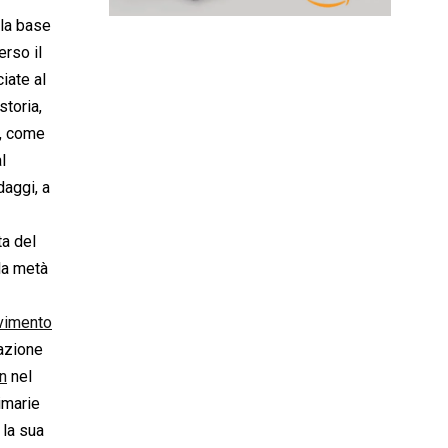
 la base
erso il
iate al
storia,
i, come
l
daggi, a
ta del
la metà
imento
mazione
n
nel
imarie
 la sua