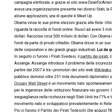
campagna elettorale, e grazie al sito www.DeanforAmeric
aveva una organizzazione presente nei diversi Stati, la R
alcune applicazioni, una di queste è Meet Up.
Obama vinse le sue prime elezioni grazie alla Rete. Util
riguarda la raccolta di fondi online. Riuscì ad avere 3 m
dollari. Raccolse circa 500 milioni di dollari. Con Obama e
fondi da parte di privati cittadini. Obama disse in un su
delle corporation e dei grandi gruppi industriali.
Lui da 
In seguito ci furono i Pirati Svedesi, il
partito dei pirati
, 
Assange. Assange introduce il problema della sicurezza de
partire dal 2007 è tra i promotori del sito web
Wikileaks
pubblico dominio oltre 251 mila documenti diplomatici st
Occupy Wall Street
è un movimento nato spontaneamente 
per le ingerenze delle istituzioni finanziare nei governi
ineguaglianza nella ricchezza negli Stati Uniti tra l’1% e 
movimento nato e sviluppatosi prevalentemente in Rete
Poi ci furono il
Partito dei Pirati Tedeschi
che acquisì l’8