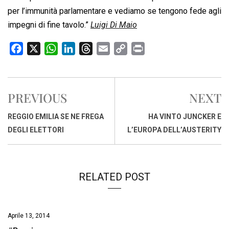
per l’immunità parlamentare e vediamo se tengono fede agli
impegni di fine tavolo.”
Luigi Di Maio
F
X
W
L
T
E
C
P
a
h
i
h
m
o
r
c
a
n
r
a
p
i
e
t
k
e
i
y
n
PREVIOUS
NEXT
b
s
e
a
l
L
t
o
A
d
d
i
REGGIO EMILIA SE NE FREGA
HA VINTO JUNCKER E
o
p
I
s
n
DEGLI ELETTORI
L’EUROPA DELL’AUSTERITY
k
p
n
k
RELATED POST
Aprile 13, 2014