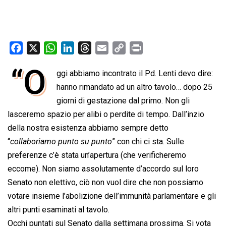
F
X
W
L
T
E
C
P
a
h
i
h
m
o
r
“O
ggi abbiamo incontrato il Pd. Lenti devo dire:
c
a
n
r
a
p
i
e
hanno rimandato ad un altro tavolo… dopo 25
t
k
e
i
y
n
b
s
e
a
l
L
t
giorni di gestazione dal primo. Non gli
o
A
d
d
i
lasceremo spazio per alibi o perdite di tempo. Dall’inzio
o
p
I
s
n
della nostra esistenza abbiamo sempre detto
k
p
n
k
“
collaboriamo punto su punto
” con chi ci sta. Sulle
preferenze c’è stata un’apertura (che verificheremo
eccome). Non siamo assolutamente d’accordo sul loro
Senato non elettivo, ciò non vuol dire che non possiamo
votare insieme l’abolizione dell’immunità parlamentare e gli
altri punti esaminati al tavolo.
Occhi puntati sul Senato dalla settimana prossima. Si vota