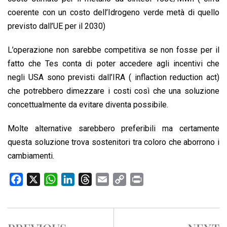
coerente con un costo dell’Idrogeno verde metà di quello
previsto dall’UE per il 2030)
L’operazione non sarebbe competitiva se non fosse per il
fatto che Tes conta di poter accedere agli incentivi che
negli USA sono previsti dall’IRA ( inflaction reduction act)
che potrebbero dimezzare i costi così che una soluzione
concettualmente da evitare diventa possibile.
Molte alternative sarebbero preferibili ma certamente
questa soluzione trova sostenitori tra coloro che aborrono i
cambiamenti.
F
X
W
L
T
E
C
P
a
h
i
h
m
o
r
c
a
n
r
a
p
i
e
t
k
e
i
y
n