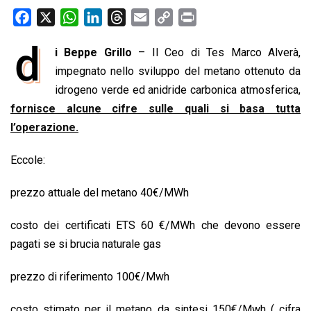
F
X
W
L
T
E
C
P
a
h
i
h
m
o
r
d
i Beppe Grillo
– Il Ceo di Tes Marco Alverà,
c
a
n
r
a
p
i
e
impegnato nello sviluppo del metano ottenuto da
t
k
e
i
y
n
b
s
e
a
l
L
t
idrogeno verde ed anidride carbonica atmosferica,
o
A
d
d
i
fornisce alcune cifre sulle quali si basa tutta
o
p
I
s
n
l’operazione.
k
p
n
k
Eccole:
prezzo attuale del metano 40€/MWh
costo dei certificati ETS 60 €/MWh che devono essere
pagati se si brucia naturale gas
prezzo di riferimento 100€/Mwh
costo stimato per il metano da sintesi 150€/Mwh ( cifra