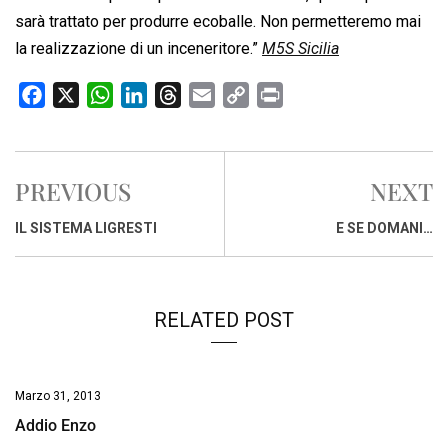
sarà trattato per produrre ecoballe. Non permetteremo mai
la realizzazione di un inceneritore.”
M5S Sicilia
F
X
W
L
T
E
C
P
a
h
i
h
m
o
r
c
a
n
r
a
p
i
e
t
k
e
i
y
n
PREVIOUS
NEXT
b
s
e
a
l
L
t
o
A
d
d
i
IL SISTEMA LIGRESTI
E SE DOMANI…
o
p
I
s
n
k
p
n
k
RELATED POST
Marzo 31, 2013
Addio Enzo