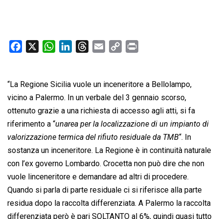
F
X
W
L
T
E
C
P
a
h
i
h
m
o
r
c
a
n
r
a
p
i
“La Regione Sicilia vuole un inceneritore a Bellolampo,
e
t
k
e
i
y
n
b
s
e
a
l
L
t
vicino a Palermo. In un verbale del 3 gennaio scorso,
o
A
d
d
i
ottenuto grazie a una richiesta di accesso agli atti, si fa
o
p
I
s
n
riferimento a “
unarea per la localizzazione di un impianto di
k
p
n
k
valorizzazione termica del rifiuto residuale da TMB
“. In
sostanza un inceneritore. La Regione è in continuità naturale
con l’ex governo Lombardo. Crocetta non può dire che non
vuole linceneritore e demandare ad altri di procedere.
Quando si parla di parte residuale ci si riferisce alla parte
residua dopo la raccolta differenziata. A Palermo la raccolta
differenziata però è pari SOLTANTO al 6%, quindi quasi tutto