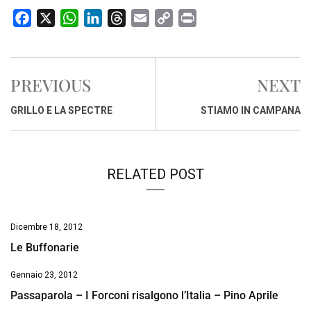
F
X
W
L
T
E
C
P
a
h
i
h
m
o
r
c
a
n
r
a
p
i
e
t
k
e
i
y
n
PREVIOUS
NEXT
b
s
e
a
l
L
t
o
A
d
d
i
GRILLO E LA SPECTRE
STIAMO IN CAMPANA
o
p
I
s
n
k
p
n
k
RELATED POST
Dicembre 18, 2012
Le Buffonarie
Gennaio 23, 2012
Passaparola – I Forconi risalgono l’Italia – Pino Aprile