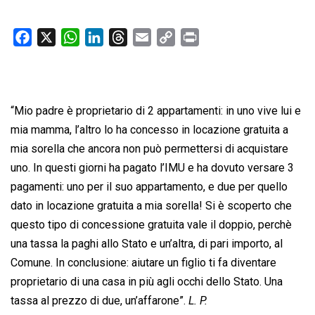
F
X
W
L
T
E
C
P
a
h
i
h
m
o
r
c
a
n
r
a
p
i
e
t
k
e
i
y
n
b
s
e
a
l
L
t
“Mio padre è proprietario di 2 appartamenti: in uno vive lui e
o
A
d
d
i
mia mamma, l’altro lo ha concesso in locazione gratuita a
o
p
I
s
n
mia sorella che ancora non può permettersi di acquistare
k
p
n
k
uno. In questi giorni ha pagato l’IMU e ha dovuto versare 3
pagamenti: uno per il suo appartamento, e due per quello
dato in locazione gratuita a mia sorella! Si è scoperto che
questo tipo di concessione gratuita vale il doppio, perchè
una tassa la paghi allo Stato e un’altra, di pari importo, al
Comune. In conclusione: aiutare un figlio ti fa diventare
proprietario di una casa in più agli occhi dello Stato. Una
tassa al prezzo di due, un’affarone”.
L. P.