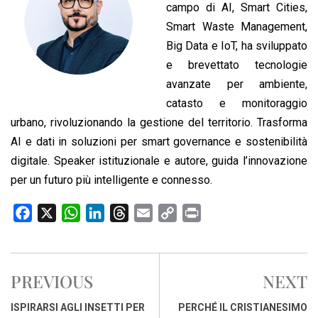
campo di AI, Smart Cities,
Smart Waste Management,
Big Data e IoT, ha sviluppato
e brevettato tecnologie
avanzate per ambiente,
catasto e monitoraggio
urbano, rivoluzionando la gestione del territorio. Trasforma
AI e dati in soluzioni per smart governance e sostenibilità
digitale. Speaker istituzionale e autore, guida l’innovazione
per un futuro più intelligente e connesso.
F
X
W
L
T
E
C
P
a
h
i
h
m
o
r
c
a
n
r
a
p
i
e
t
k
e
i
y
n
PREVIOUS
NEXT
b
s
e
a
l
L
t
o
A
d
d
i
ISPIRARSI AGLI INSETTI PER
PERCHÉ IL CRISTIANESIMO