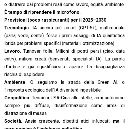
e distrarre dai problemi reali come lavoro, equità, ambiente.
È tempo di riprendere il microfono.
Previsioni (poco rassicuranti) per il 2025–2030
Tecnologia.
IA ancora più smart (GPT-5+), multimodale
(parla, vede, sente), forse i primi assaggi di IA quantistica
ibrida per problemi specifici (materiali, ottimizzazione).
Lavoro.
Turnover folle. Milioni di posti persi (ciao, data
entry), milioni creati (benvenuti, specialisti IA). La parola
d’ordine è già riqualificarsi o sparire. La disuguaglianza
rischia di esplodere.
Ambiente.
O seguiamo la strada della Green AI, o
l’impronta ecologica dell’IA diventerà ingestibile.
Geopolitica.
Tensioni USA-Cina alle stelle, armi autonome
sempre più diffuse, disinformazione come arma di
distrazione di massa.
Società.
Ansia crescente, dibattiti etici infuocati,
ma il
vero nemico è l’indolenza collettiva.