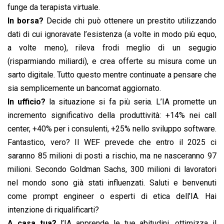
funge da terapista virtuale.
In borsa?
Decide chi può ottenere un prestito utilizzando
dati di cui ignoravate l’esistenza (a volte in modo più equo,
a volte meno), rileva frodi meglio di un segugio
(risparmiando miliardi), e crea offerte su misura come un
sarto digitale. Tutto questo mentre continuate a pensare che
sia semplicemente un bancomat aggiornato.
In ufficio?
la situazione si fa più seria. L’IA promette un
incremento significativo della produttività: +14% nei call
center, +40% per i consulenti, +25% nello sviluppo software.
Fantastico, vero? Il WEF prevede che entro il 2025 ci
saranno 85 milioni di posti a rischio, ma ne nasceranno 97
milioni. Secondo Goldman Sachs, 300 milioni di lavoratori
nel mondo sono già stati influenzati. Saluti e benvenuti
come prompt engineer o esperti di etica dell’IA. Hai
intenzione di riqualificarti?
A casa tua?
l’IA apprende le tue abitudini, ottimizza il