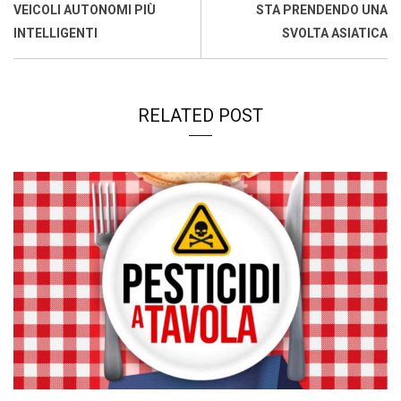
o
p
I
s
n
VEICOLI AUTONOMI PIÙ
STA PRENDENDO UNA
k
p
n
k
INTELLIGENTI
SVOLTA ASIATICA
RELATED POST