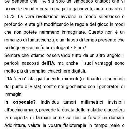
b
s
e
a
l
L
t
Se pensate che l’IA sia solo un simpatico chatbot che vi
o
A
d
d
i
scrive le email o crea immagini ingannevoli, siete rimasti al
o
p
I
s
n
2023. La vera rivoluzione avviene in modo silenzioso e
k
p
n
k
profondo, e sta già modificando le regole del gioco in modi
che non potete nemmeno immaginare. Questo non è un
romanzo di fantascienza, è un flusso di tempo presente che
si dirige verso un futuro intrigante. E noi?
Sembra che stiamo osservando tutto da un altro angolo. I
pericoli nascosti dell’IA, ma anche i suoi vantaggi sono
molto più di semplici chiacchiere digitali.
L’IA “seria” sta già facendo miracoli (o disastri, a seconda
del punto di vista) mentre noi giochiamo con i generatori di
immagini.
In ospedale?
Individua tumori millimetrici invisibili
all’occhio umano, prevede la durata delle malattie e accelera
la scoperta di farmaci come se non ci fosse un domani.
Addirittura, valuta la vostra fisioterapia in tempo reale o