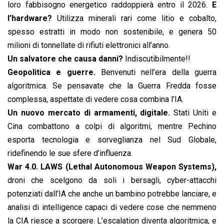
loro fabbisogno energetico raddoppierà entro il 2026.
E
l’hardware?
Utilizza minerali rari come litio e cobalto,
spesso estratti in modo non sostenibile, e genera 50
milioni di tonnellate di rifiuti elettronici all’anno.
Un salvatore che causa danni?
Indiscutibilmente!!
Geopolitica e guerre.
Benvenuti nell’era della guerra
algoritmica. Se pensavate che la Guerra Fredda fosse
complessa, aspettate di vedere cosa combina l’IA.
Un nuovo mercato di armamenti, digitale.
Stati Uniti e
Cina combattono a colpi di algoritmi, mentre Pechino
esporta tecnologia e sorveglianza nel Sud Globale,
ridefinendo le sue sfere d’influenza.
War 4.0. LAWS
(Lethal Autonomous Weapon Systems),
droni che scelgono da soli i bersagli, cyber-attacchi
potenziati dall’IA che anche un bambino potrebbe lanciare, e
analisi di intelligence capaci di vedere cose che nemmeno
la CIA riesce a scorgere. L’escalation diventa algoritmica, e