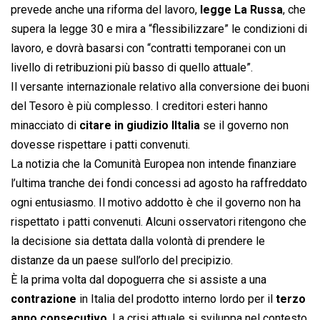
prevede anche una riforma del lavoro,
legge La Russa
, che
supera la legge 30 e mira a “flessibilizzare” le condizioni di
lavoro, e dovrà basarsi con “contratti temporanei con un
livello di retribuzioni più basso di quello attuale”.
Il versante internazionale relativo alla conversione dei buoni
del Tesoro è più complesso. I creditori esteri hanno
minacciato di
citare in giudizio lItalia
se il governo non
dovesse rispettare i patti convenuti.
La notizia che la Comunità Europea non intende finanziare
l’ultima tranche dei fondi concessi ad agosto ha raffreddato
ogni entusiasmo. Il motivo addotto è che il governo non ha
rispettato i patti convenuti. Alcuni osservatori ritengono che
la decisione sia dettata dalla volontà di prendere le
distanze da un paese sull’orlo del precipizio.
È la prima volta dal dopoguerra che si assiste a una
contrazione
in Italia del prodotto interno lordo per il
terzo
anno consecutivo
. La crisi attuale si sviluppa nel contesto