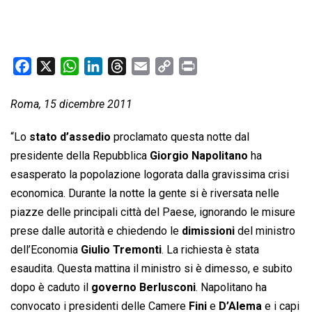
F
X
W
L
T
E
C
P
a
h
i
h
m
o
r
c
a
n
r
a
p
i
Roma, 15 dicembre 2011
e
t
k
e
i
y
n
“Lo
stato d’assedio
proclamato questa notte dal
b
s
e
a
l
L
t
presidente della Repubblica
Giorgio Napolitano
ha
o
A
d
d
i
esasperato la popolazione logorata dalla gravissima crisi
o
p
I
s
n
k
p
n
k
economica. Durante la notte la gente si è riversata nelle
piazze delle principali città del Paese, ignorando le misure
prese dalle autorità e chiedendo le
dimissioni
del ministro
dell’Economia
Giulio Tremonti
. La richiesta è stata
esaudita. Questa mattina il ministro si è dimesso, e subito
dopo è caduto il
governo Berlusconi
. Napolitano ha
convocato i presidenti delle Camere
Fini
e
D’Alema
e i capi