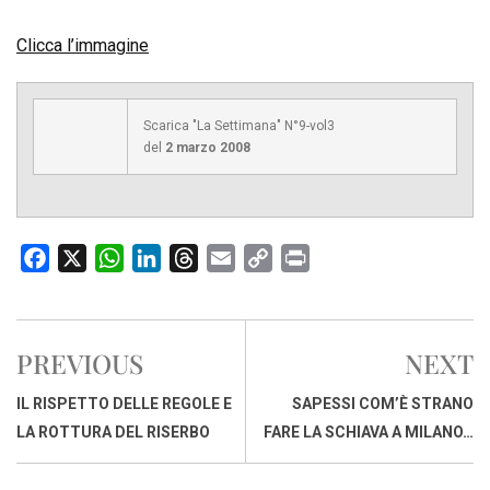
Clicca l’immagine
Scarica "La Settimana" N°9-vol3
del
2 marzo 2008
F
X
W
L
T
E
C
P
a
h
i
h
m
o
r
c
a
n
r
a
p
i
e
t
k
e
i
y
n
PREVIOUS
NEXT
b
s
e
a
l
L
t
o
A
d
d
i
IL RISPETTO DELLE REGOLE E
SAPESSI COM’È STRANO
o
p
I
s
n
LA ROTTURA DEL RISERBO
FARE LA SCHIAVA A MILANO…
k
p
n
k