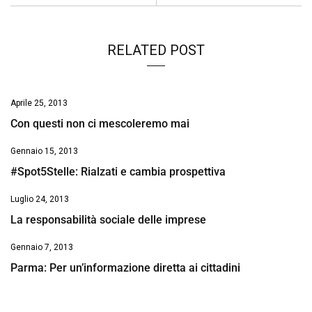
o
p
I
s
n
k
p
n
k
RELATED POST
Aprile 25, 2013
Con questi non ci mescoleremo mai
Gennaio 15, 2013
#Spot5Stelle: Rialzati e cambia prospettiva
Luglio 24, 2013
La responsabilità sociale delle imprese
Gennaio 7, 2013
Parma: Per un’informazione diretta ai cittadini