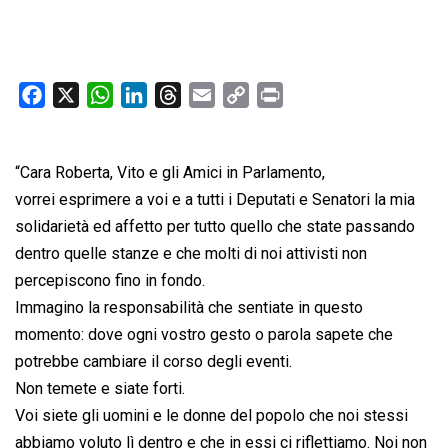
F
X
W
L
T
E
C
P
a
h
i
h
m
o
r
c
a
n
r
a
p
i
“Cara Roberta, Vito e gli Amici in Parlamento,
e
t
k
e
i
y
n
b
s
e
a
l
L
t
vorrei esprimere a voi e a tutti i Deputati e Senatori la mia
o
A
d
d
i
solidarietà ed affetto per tutto quello che state passando
o
p
I
s
n
dentro quelle stanze e che molti di noi attivisti non
k
p
n
k
percepiscono fino in fondo.
Immagino la responsabilità che sentiate in questo
momento: dove ogni vostro gesto o parola sapete che
potrebbe cambiare il corso degli eventi.
Non temete e siate forti.
Voi siete gli uomini e le donne del popolo che noi stessi
abbiamo voluto lì dentro e che in essi ci riflettiamo. Noi non