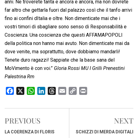
anni. Ne troverete tanta e ancora e ancora, ma non dovrete
far altro che gettarla fuori dal palazzo così che il tanfo arrivi
fino ai confini dItalia e oltre. Non dimenticate mai che i
vostri timori di sbagliare sono senso di Responsabilità e
Coscienza. Una coscienza che questi AFFAMAPOPOLI
della politica non hanno mai avuto. Non dimenticate mai da
dove venite, ma soprattutto, dove dobbiamo mandarli!
Tenete duro ragazzi! Sappiate che la base sana del
MoVimento è con voi.”
Gloria Rossi MU I Grilli Prenestini
Palestrina Rm
F
X
W
L
T
E
C
P
a
h
i
h
m
o
r
c
a
n
r
a
p
i
e
t
k
e
i
y
n
PREVIOUS
NEXT
b
s
e
a
l
L
t
o
A
d
d
i
LA COERENZA DI FLORIS
SCHIZZI DI MERDA DIGITALI