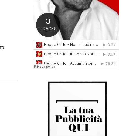
0
1
6
to