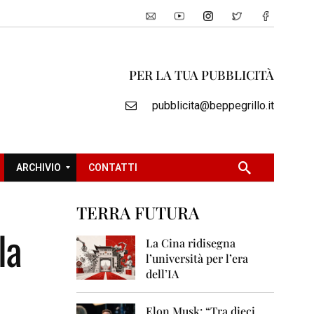
PER LA TUA PUBBLICITÀ
pubblicita@beppegrillo.it
ARCHIVIO
CONTATTI
TERRA FUTURA
2
la
0
La Cina ridisegna
0
l’università per l’era
5
dell’IA
2
0
Elon Musk: “Tra dieci