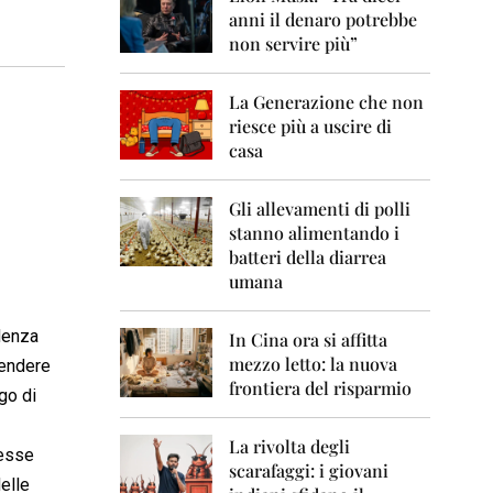
0
anni il denaro potrebbe
6
non servire più”
2
0
La Generazione che non
0
7
riesce più a uscire di
casa
2
0
0
Gli allevamenti di polli
8
stanno alimentando i
batteri della diarrea
2
umana
0
0
9
idenza
In Cina ora si affitta
mezzo letto: la nuova
Rendere
2
frontiera del risparmio
0
go di
1
0
La rivolta degli
 esse
scarafaggi: i giovani
2
elle