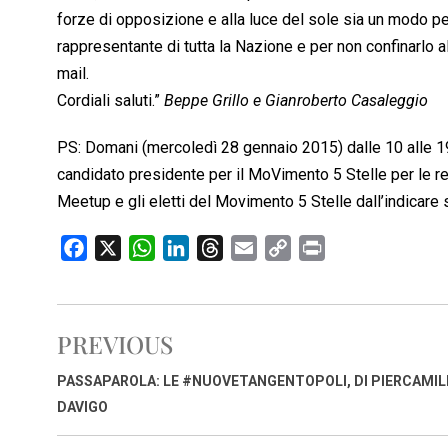
forze di opposizione e alla luce del sole sia un modo 
rappresentante di tutta la Nazione e per non confinarlo a
mail.
Cordiali saluti.”
Beppe Grillo e Gianroberto Casaleggio
PS: Domani (mercoledì 28 gennaio 2015) dalle 10 alle 19
candidato presidente per il MoVimento 5 Stelle per le re
Meetup e gli eletti del Movimento 5 Stelle dall’indicare 
F
X
W
L
T
E
C
P
a
h
i
h
m
o
r
c
a
n
r
a
p
i
e
t
k
e
i
y
n
PREVIOUS
b
s
e
a
l
L
t
o
A
d
d
i
PASSAPAROLA: LE #NUOVETANGENTOPOLI, DI PIERCAMIL
o
p
I
s
n
DAVIGO
k
p
n
k