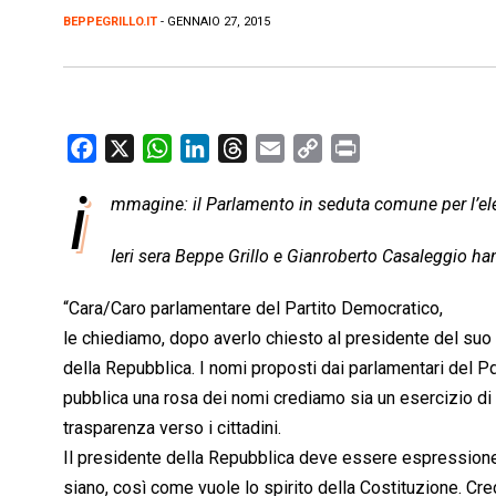
BEPPEGRILLO.IT
- GENNAIO 27, 2015
F
X
W
L
T
E
C
P
a
h
i
h
m
o
r
i
mmagine: il Parlamento in seduta comune per l’el
c
a
n
r
a
p
i
e
t
k
e
i
y
n
Ieri sera Beppe Grillo e Gianroberto Casaleggio han
b
s
e
a
l
L
t
o
A
d
d
i
“Cara/Caro parlamentare del Partito Democratico,
o
p
I
s
n
le chiediamo, dopo averlo chiesto al presidente del suo 
k
p
n
k
della Repubblica. I nomi proposti dai parlamentari del Pd
pubblica una rosa dei nomi crediamo sia un esercizio di
trasparenza verso i cittadini.
Il presidente della Repubblica deve essere espressione
siano, così come vuole lo spirito della Costituzione. Cre