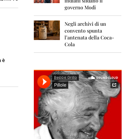
indiani sfidano il
0
1
governo Modi
1
Negli archivi di un
2
0
convento spunta
1
l’antenata della Coca-
2
Cola
2
0
n è
1
3
2
0
1
4
2
0
1
5
2