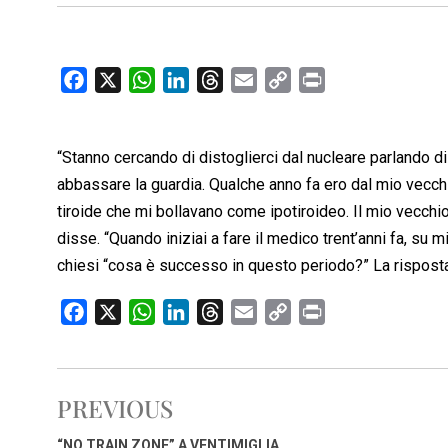
F
X
W
L
T
E
C
P
a
h
i
h
m
o
r
c
a
n
r
a
p
i
“Stanno cercando di distoglierci dal nucleare parlando d
e
t
k
e
i
y
n
b
s
e
a
l
L
t
abbassare la guardia. Qualche anno fa ero dal mio vecchi
o
A
d
d
i
tiroide che mi bollavano come ipotiroideo. Il mio vecc
o
p
I
s
n
disse. “Quando iniziai a fare il medico trent’anni fa, su m
k
p
n
k
chiesi “cosa è successo in questo periodo?” La risposta
F
X
W
L
T
E
C
P
a
h
i
h
m
o
r
c
a
n
r
a
p
i
e
t
k
e
i
y
n
PREVIOUS
b
s
e
a
l
L
t
o
A
d
d
i
“NO TRAIN ZONE” A VENTIMIGLIA