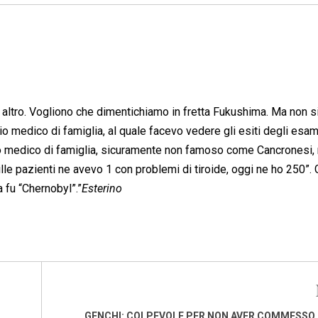
i altro. Vogliono che dimentichiamo in fretta Fukushima. Ma non s
o medico di famiglia, al quale facevo vedere gli esiti degli esami
hio medico di famiglia, sicuramente non famoso come Cancronesi,
ille pazienti ne avevo 1 con problemi di tiroide, oggi ne ho 250”. G
 fu “Chernobyl”.”
Esterino
GENCHI: COLPEVOLE PER NON AVER COMMESSO 