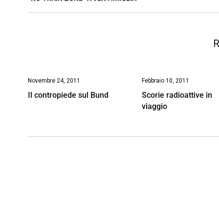
o
p
I
s
n
k
p
n
k
R
Novembre 24, 2011
Febbraio 10, 2011
Il contropiede sul Bund
Scorie radioattive in
viaggio