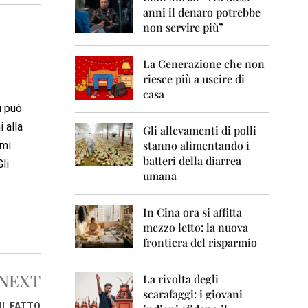
0
anni il denaro potrebbe
6
non servire più”
2
0
La Generazione che non
0
7
riesce più a uscire di
casa
2
i può
0
 alla
0
Gli allevamenti di polli
8
stanno alimentando i
 mi
batteri della diarrea
li
2
umana
0
0
9
In Cina ora si affitta
mezzo letto: la nuova
2
frontiera del risparmio
0
1
0
NEXT
La rivolta degli
scarafaggi: i giovani
2
IL FATTO