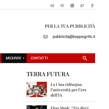
PER LA TUA PUBBLICITÀ
pubblicita@beppegrillo.it
ARCHIVIO
CONTATTI
TERRA FUTURA
2
0
La Cina ridisegna
0
l’università per l’era
5
dell’IA
2
0
Elon Musk: “Tra dieci