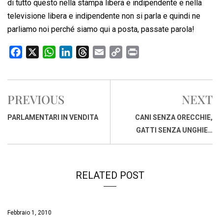
di tutto questo nella stampa libera e indipendente e nella
televisione libera e indipendente non si parla e quindi ne
parliamo noi perché siamo qui a posta, passate parola!
F
X
W
L
T
E
C
P
a
h
i
h
m
o
r
c
a
n
r
a
p
i
e
t
k
e
i
y
n
PREVIOUS
NEXT
b
s
e
a
l
L
t
o
A
d
d
i
PARLAMENTARI IN VENDITA
CANI SENZA ORECCHIE,
o
p
I
s
n
GATTI SENZA UNGHIE…
k
p
n
k
RELATED POST
Febbraio 1, 2010