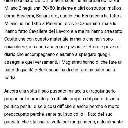
dice ho aiutato DellUtri e Berlusconi nellimpresa edilizia a
Milano 2 negli anni 70/80, insieme a altri costruttori mafiosi,
come Buscemi, Bonura etc., quello che Berlusconi ha fatto a
Milano, io lho fatto a Palermo  scrive Ciancimino  ma a lui
lhanno fatto Cavaliere del Lavoro e a me mi hanno arrestato!
Capite che con questo materiale in mano che non sono
chiacchiere, ma sono assegni e pizzini e lettere e pezzi di
diario che accompagnano e aiutano a spiegare quegli
assegni e quei versamenti, i Magistrati hanno di che fare un
salto di qualità e Berlusconi ha di che fare un salto sulla
sedia.
Ancora una volta il suo passato minaccia di raggiungerlo
proprio nel momento più difficile proprio dal punto di vista
politico per lui e se è così difficile è anche perché è molto
preoccupato perché sente sul suo collo il fiato del suo
passato che sta unaltra volta per raggiungerlo, naturalmente