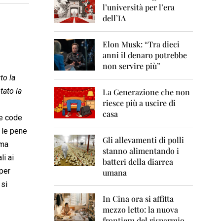
0
l’università per l’era
6
dell’IA
2
0
Elon Musk: “Tra dieci
0
anni il denaro potrebbe
7
non servire più”
2
to la
0
tato la
La Generazione che non
0
8
riesce più a uscire di
casa
 e code
2
0
o le pene
0
Gli allevamenti di polli
 ma
9
stanno alimentando i
li ai
batteri della diarrea
2
 per
umana
0
 si
1
0
In Cina ora si affitta
mezzo letto: la nuova
2
frontiera del risparmio