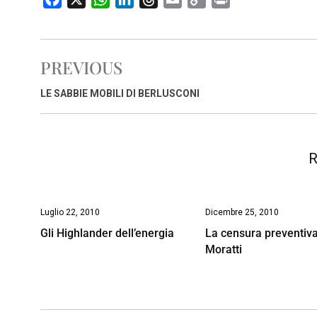
a
h
i
h
m
o
r
c
a
n
r
a
p
i
e
t
k
e
i
y
n
PREVIOUS
b
s
e
a
l
L
t
o
A
d
d
i
LE SABBIE MOBILI DI BERLUSCONI
o
p
I
s
n
k
p
n
k
R
Luglio 22, 2010
Dicembre 25, 2010
Gli Highlander dell’energia
La censura preventiva
Moratti