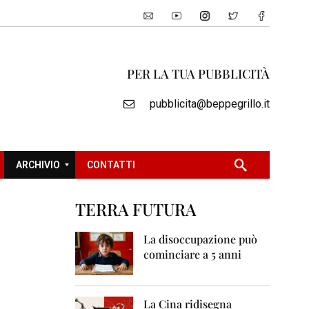
PER LA TUA PUBBLICITÀ
pubblicita@beppegrillo.it
ARCHIVIO
CONTATTI
TERRA FUTURA
2
0
La disoccupazione può
0
cominciare a 5 anni
5
2
0
La Cina ridisegna