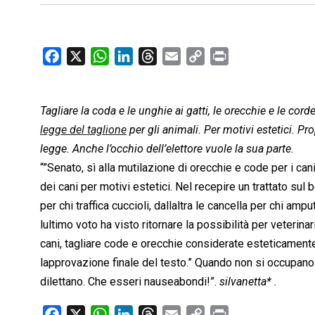
F
X
W
L
T
E
C
P
a
h
i
h
m
o
r
c
a
n
r
a
p
i
Tagliare la coda e le unghie ai gatti, le orecchie e le corde
e
t
k
e
i
y
n
b
s
e
a
l
L
t
legge del taglione
per gli animali. Per motivi estetici. Pr
o
A
d
d
i
legge. Anche l’occhio dell’elettore vuole la sua parte.
o
p
I
s
n
“”Senato, sì alla mutilazione di orecchie e code per i cani
k
p
n
k
dei cani per motivi estetici. Nel recepire un trattato sul 
per chi traffica cuccioli, dallaltra le cancella per chi am
lultimo voto ha visto ritornare la possibilità per veterinar
cani, tagliare code e orecchie considerate esteticamente
lapprovazione finale del testo.” Quando non si occupano 
dilettano. Che esseri nauseabondi!”.
silvanetta* .
F
X
W
L
T
E
C
P