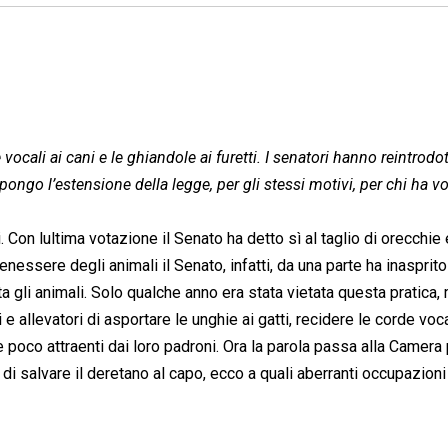
 vocali ai cani e le ghiandole ai furetti. I senatori hanno reintrodot
opongo l’estensione della legge, per gli stessi motivi, per chi ha vo
. Con lultima votazione il Senato ha detto sì al taglio di orecchie
benessere degli animali il Senato, infatti, da una parte ha inasprit
puta gli animali. Solo qualche anno era stata vietata questa pratica,
i e allevatori di asportare le unghie ai gatti, recidere le corde voca
 poco attraenti dai loro padroni. Ora la parola passa alla Camera
di salvare il deretano al capo, ecco a quali aberranti occupazioni