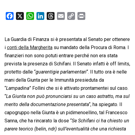
F
X
W
L
T
E
C
P
a
h
i
h
m
o
r
c
a
n
r
a
p
i
La Guardia di Finanza si è presentata al Senato per ottenere
e
t
k
e
i
y
n
b
s
e
a
l
L
t
i
conti della Margherita
su mandato della Procura di Roma. I
o
A
d
d
i
finanzieri non sono potuti entrare perché non era stata
o
p
I
s
n
prevista la presenza di Schifani. Il Senato infatti è off limits,
k
p
n
k
protetto dalle “
guarentigie parlamentari
“. Il tutto ora è nelle
mani della Giunta per le Immunità presieduta da
“
Lampadina
” Follini che si è attivato prontamentei sul caso.
“
La Giunta non può pronunciarsi su un caso astratto, ma sul
merito della documentazione presentata
“, ha spiegato. Il
capogruppo nella Giunta è un pidimenoellino, tal Francesco
Sanna, che ha rincarato la dose “
Se Schifani ci ha chiesto un
parere teorico (belin, ndr) sull’eventualità che una richiesta