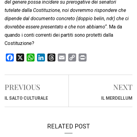
del genere possa incidere su prerogative dei senatori
tutelate dalla Costituzione, noi dovremmo rispondere che
dipende dal documento concreto (doppio belin, ndr) che ci
dovrebbe essere presentato e che non abbiamo
“. Ma da
quando i conti correnti dei partiti sono protetti dalla
Costituzione?
F
X
W
L
T
E
C
P
a
h
i
h
m
o
r
c
a
n
r
a
p
i
e
t
k
e
i
y
n
PREVIOUS
NEXT
b
s
e
a
l
L
t
o
A
d
d
i
IL SALTO CULTURALE
IL MERDELLUM
o
p
I
s
n
k
p
n
k
RELATED POST