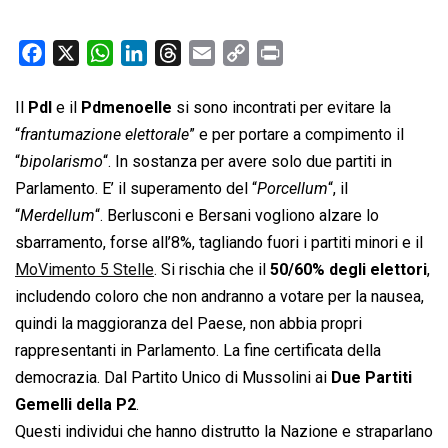
F
X
W
L
T
E
C
P
a
h
i
h
m
o
r
c
a
n
r
a
p
i
Il
Pdl
e il
Pdmenoelle
si sono incontrati per evitare la
e
t
k
e
i
y
n
“
frantumazione elettorale
” e per portare a compimento il
b
s
e
a
l
L
t
“
bipolarismo
“. In sostanza per avere solo due partiti in
o
A
d
d
i
Parlamento. E’ il superamento del “
Porcellum
“, il
o
p
I
s
n
“
Merdellum
“. Berlusconi e Bersani vogliono alzare lo
k
p
n
k
sbarramento, forse all’8%, tagliando fuori i partiti minori e il
MoVimento 5 Stelle
. Si rischia che il
50/60% degli elettori
,
includendo coloro che non andranno a votare per la nausea,
quindi la maggioranza del Paese, non abbia propri
rappresentanti in Parlamento. La fine certificata della
democrazia. Dal Partito Unico di Mussolini ai
Due Partiti
Gemelli della P2
.
Questi individui che hanno distrutto la Nazione e straparlano