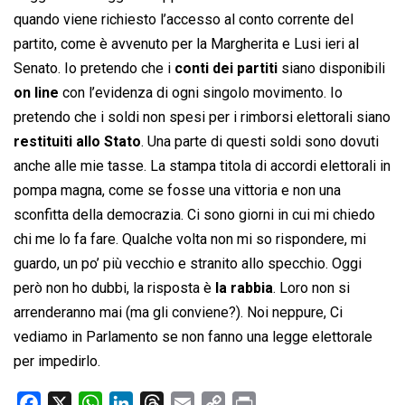
quando viene richiesto l’accesso al conto corrente del
partito, come è avvenuto per la Margherita e Lusi ieri al
Senato. Io pretendo che i
conti dei partiti
siano disponibili
on line
con l’evidenza di ogni singolo movimento. Io
pretendo che i soldi non spesi per i rimborsi elettorali siano
restituiti allo Stato
. Una parte di questi soldi sono dovuti
anche alle mie tasse. La stampa titola di accordi elettorali in
pompa magna, come se fosse una vittoria e non una
sconfitta della democrazia. Ci sono giorni in cui mi chiedo
chi me lo fa fare. Qualche volta non mi so rispondere, mi
guardo, un po’ più vecchio e stranito allo specchio. Oggi
però non ho dubbi, la risposta è
la rabbia
. Loro non si
arrenderanno mai (ma gli conviene?). Noi neppure, Ci
vediamo in Parlamento se non fanno una legge elettorale
per impedirlo.
F
X
W
L
T
E
C
P