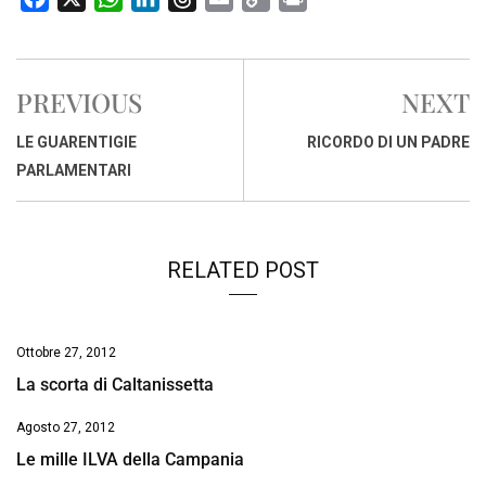
a
h
i
h
m
o
r
c
a
n
r
a
p
i
e
t
k
e
i
y
n
PREVIOUS
NEXT
b
s
e
a
l
L
t
o
A
d
d
i
LE GUARENTIGIE
RICORDO DI UN PADRE
o
p
I
s
n
PARLAMENTARI
k
p
n
k
RELATED POST
Ottobre 27, 2012
La scorta di Caltanissetta
Agosto 27, 2012
Le mille ILVA della Campania