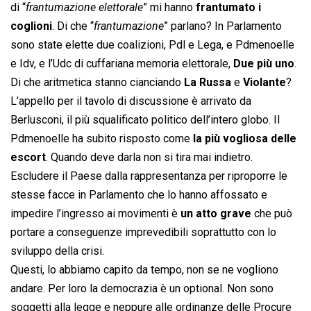
di “
frantumazione elettorale
” mi hanno
frantumato i
coglioni
. Di che “
frantumazione
” parlano? In Parlamento
sono state elette due coalizioni, Pdl e Lega, e Pdmenoelle
e Idv, e l’Udc di cuffariana memoria elettorale,
Due più uno
.
Di che aritmetica stanno cianciando
La Russa
e
Violante
?
L’appello per il tavolo di discussione è arrivato da
Berlusconi, il più squalificato politico dell’intero globo. Il
Pdmenoelle ha subito risposto come
la più vogliosa delle
escort
. Quando deve darla non si tira mai indietro.
Escludere il Paese dalla rappresentanza per riproporre le
stesse facce in Parlamento che lo hanno affossato e
impedire l’ingresso ai movimenti è
un atto grave
che può
portare a conseguenze imprevedibili soprattutto con lo
sviluppo della crisi.
Questi, lo abbiamo capito da tempo, non se ne vogliono
andare. Per loro la democrazia è un optional. Non sono
soggetti alla legge e neppure alle ordinanze delle Procure