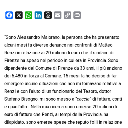
F
X
W
L
T
E
C
P
a
h
i
h
m
o
r
c
a
n
r
a
p
i
“Sono Alessandro Maiorano, la persona che ha presentato
e
t
k
e
i
y
n
b
s
e
a
l
L
t
alcuni mesi fa diverse denunce nei confronti di Matteo
o
A
d
d
i
Renzi in relazione ai 20 milioni di euro che il sindaco di
o
p
I
s
n
Firenze ha speso nel periodo in cui era in Provincia. Sono
k
p
n
k
dipendente del Comune di Firenze da 33 anni, il più anziano
dei 6.480 in forza al Comune. 15 mesi fa ho deciso di far
emergere alcune situazioni che non mi tornavano relative a
Renzi e con l’aiuto di un funzionario del Tesoro, dottor
Stefano Bisogno, mi sono messo a “
caccia
” di fatture, conti
e quant’altro. Nella mia ricerca sono emerse 20 milioni di
euro di fatture che Renzi, ai tempi della Provincia, ha
dilapidato, sono emerse spese che reputo folli in relazione