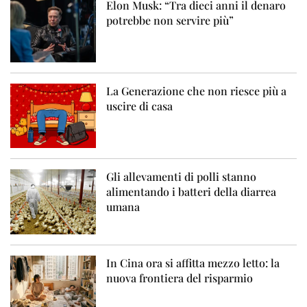
Elon Musk: “Tra dieci anni il denaro
potrebbe non servire più”
La Generazione che non riesce più a
uscire di casa
Gli allevamenti di polli stanno
alimentando i batteri della diarrea
umana
In Cina ora si affitta mezzo letto: la
nuova frontiera del risparmio