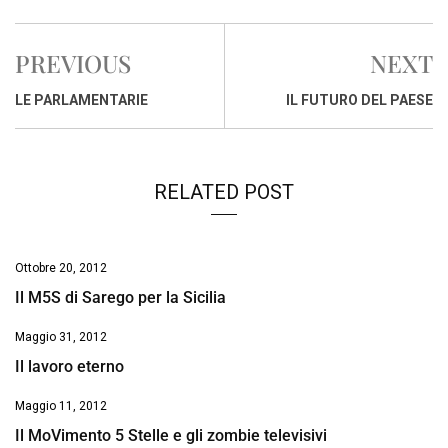
c
a
n
r
a
p
i
e
t
k
e
i
y
n
PREVIOUS
NEXT
b
s
e
a
l
L
t
o
A
d
d
i
LE PARLAMENTARIE
IL FUTURO DEL PAESE
o
p
I
s
n
k
p
n
k
RELATED POST
Ottobre 20, 2012
Il M5S di Sarego per la Sicilia
Maggio 31, 2012
Il lavoro eterno
Maggio 11, 2012
Il MoVimento 5 Stelle e gli zombie televisivi