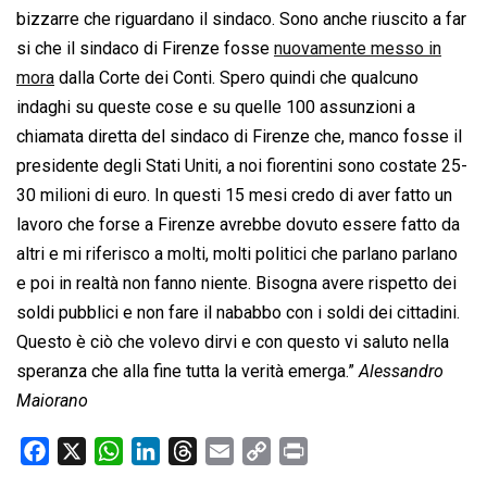
bizzarre che riguardano il sindaco. Sono anche riuscito a far
si che il sindaco di Firenze fosse
nuovamente messo in
mora
dalla Corte dei Conti. Spero quindi che qualcuno
indaghi su queste cose e su quelle 100 assunzioni a
chiamata diretta del sindaco di Firenze che, manco fosse il
presidente degli Stati Uniti, a noi fiorentini sono costate 25-
30 milioni di euro. In questi 15 mesi credo di aver fatto un
lavoro che forse a Firenze avrebbe dovuto essere fatto da
altri e mi riferisco a molti, molti politici che parlano parlano
e poi in realtà non fanno niente. Bisogna avere rispetto dei
soldi pubblici e non fare il nababbo con i soldi dei cittadini.
Questo è ciò che volevo dirvi e con questo vi saluto nella
speranza che alla fine tutta la verità emerga.”
Alessandro
Maiorano
F
X
W
L
T
E
C
P
a
h
i
h
m
o
r