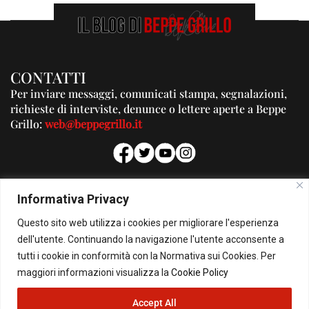
CONTATTI
Per inviare messaggi, comunicati stampa, segnalazioni,
richieste di interviste, denunce o lettere aperte a Beppe
Grillo:
web@beppegrillo.it
PUBBLICITA'
Informativa Privacy
Per la tua pubblicità su questo Blog:
Questo sito web utilizza i cookies per migliorare l'esperienza
pubblicita@beppegrillo.it
dell'utente. Continuando la navigazione l'utente acconsente a
tutti i cookie in conformità con la Normativa sui Cookies. Per
HOMEPAGE
COOKIE POLICY
PRIVACY POLICY
CONTATTI
maggiori informazioni visualizza la
Cookie Policy
Accept All
© Copyright 2026 - Il Blog di Beppe Grillo. All Rights Reserved - Powered by