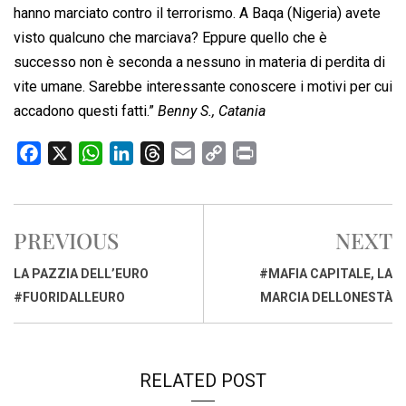
hanno marciato contro il terrorismo. A Baqa (Nigeria) avete
visto qualcuno che marciava? Eppure quello che è
successo non è seconda a nessuno in materia di perdita di
vite umane. Sarebbe interessante conoscere i motivi per cui
accadono questi fatti.”
Benny S., Catania
F
X
W
L
T
E
C
P
a
h
i
h
m
o
r
c
a
n
r
a
p
i
e
t
k
e
i
y
n
PREVIOUS
NEXT
b
s
e
a
l
L
t
o
A
d
d
i
LA PAZZIA DELL’EURO
#MAFIA CAPITALE, LA
o
p
I
s
n
#FUORIDALLEURO
MARCIA DELLONESTÀ
k
p
n
k
RELATED POST