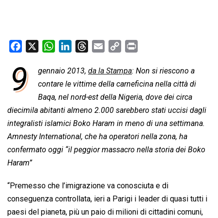
F
X
W
L
T
E
C
P
a
h
i
h
m
o
r
9
gennaio 2013,
da la Stampa
: Non si riescono a
c
a
n
r
a
p
i
e
contare le vittime della carneficina nella città di
t
k
e
i
y
n
b
s
e
a
l
L
t
Baqa, nel nord-est della Nigeria, dove dei circa
o
A
d
d
i
diecimila abitanti almeno 2.000 sarebbero stati uccisi dagli
o
p
I
s
n
integralisti islamici Boko Haram in meno di una settimana.
k
p
n
k
Amnesty International, che ha operatori nella zona, ha
confermato oggi “il peggior massacro nella storia dei Boko
Haram”
“Premesso che l’imigrazione va conosciuta e di
conseguenza controllata, ieri a Parigi i leader di quasi tutti i
paesi del pianeta, più un paio di milioni di cittadini comuni,