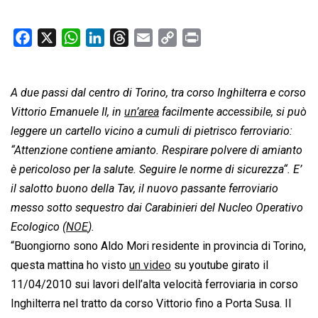
F
X
W
L
T
E
C
P
a
h
i
h
m
o
r
c
a
n
r
a
p
i
A due passi dal centro di Torino, tra corso Inghilterra e corso
e
t
k
e
i
y
n
b
s
e
a
l
L
t
Vittorio Emanuele II, in
un’area
facilmente accessibile, si può
o
A
d
d
i
leggere un cartello vicino a cumuli di pietrisco ferroviario:
o
p
I
s
n
“
Attenzione contiene amianto. Respirare polvere di amianto
k
p
n
k
è pericoloso per la salute. Seguire le norme di sicurezza
“. E’
il salotto buono della Tav, il nuovo passante ferroviario
messo sotto sequestro dai Carabinieri del Nucleo Operativo
Ecologico (
NOE
).
“Buongiorno sono Aldo Mori residente in provincia di Torino,
questa mattina ho visto
un video
su youtube girato il
11/04/2010 sui lavori dell’alta velocità ferroviaria in corso
Inghilterra nel tratto da corso Vittorio fino a Porta Susa. Il