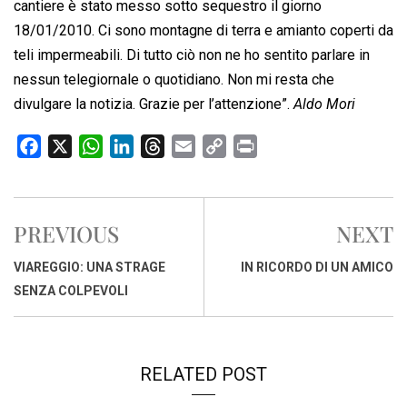
cantiere è stato messo sotto sequestro il giorno
18/01/2010. Ci sono montagne di terra e amianto coperti da
teli impermeabili. Di tutto ciò non ne ho sentito parlare in
nessun telegiornale o quotidiano. Non mi resta che
divulgare la notizia. Grazie per l’attenzione”.
Aldo Mori
F
X
W
L
T
E
C
P
a
h
i
h
m
o
r
c
a
n
r
a
p
i
e
t
k
e
i
y
n
PREVIOUS
NEXT
b
s
e
a
l
L
t
o
A
d
d
i
VIAREGGIO: UNA STRAGE
IN RICORDO DI UN AMICO
o
p
I
s
n
SENZA COLPEVOLI
k
p
n
k
RELATED POST