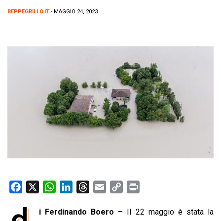
BEPPEGRILLO.IT
- MAGGIO 24, 2023
F
X
W
L
T
E
C
P
a
h
i
h
m
o
r
d
i Ferdinando Boero –
Il 22 maggio è stata la
c
a
n
r
a
p
i