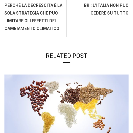
o
A
d
d
i
PERCHÈ LA DECRESCITA È LA
BRI: L’ITALIA NON PUÒ
o
p
I
s
n
SOLA STRATEGIA CHE PUÒ
CEDERE SU TUTTO
k
p
n
k
LIMITARE GLI EFFETTI DEL
CAMBIAMENTO CLIMATICO
RELATED POST