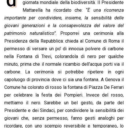
e
giornata mondiale della biodiversità. Il Presidente
t
k
e
i
y
n
b
s
e
a
l
L
t
Mattarella ha ricordato che:
“È una ricorrenza
o
A
d
d
i
importante per condividere, insieme, la sensibilità delle
o
p
I
s
n
giovani generazioni e la consapevolezza del valore del
k
p
n
k
patrimonio naturalistico”
. Proporrei una cerimonia alla
Presidenza della Repubblica: chieda al Comune di Roma il
permesso di versare un po’ di innocua polvere di carbone
nella Fontana di Trevi, colorandola di nero per qualche
minuto, prima che il normale ricambio dell’acqua porti via il
carbone. La cerimonia si potrebbe ripetere in ogni
capoluogo di provincia dove ci sia una fontana. A Genova il
Comune ha colorato di rosso la fontana di Piazza De Ferrari
per celebrare la festa dei Pompieri. Invece del rosso,
mettiamo il nero. Sarebbe un bel gesto, da parte del
Presidente e dei Sindaci, per condividere la sensibilità dei
giovani che, senza permesso, fanno gesti analoghi per
ricordare, con uno scempio reversibile e temporaneo, lo