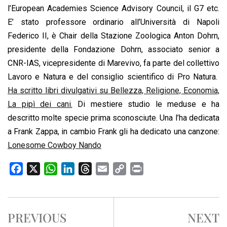
l’European Academies Science Advisory Council, il G7 etc.
E’ stato professore ordinario all’Università di Napoli
Federico II, è Chair della Stazione Zoologica Anton Dohrn,
presidente della Fondazione Dohrn, associato senior a
CNR-IAS, vicepresidente di Marevivo, fa parte del collettivo
Lavoro e Natura e del consiglio scientifico di Pro Natura.
Ha scritto libri divulgativi su Bellezza, Religione, Economia,
La pipì dei cani.
Di mestiere studio le meduse e ha
descritto molte specie prima sconosciute. Una l’ha dedicata
a Frank Zappa, in cambio Frank gli ha dedicato una canzone:
Lonesome Cowboy Nando
F
X
W
L
T
E
C
P
a
h
i
h
m
o
r
c
a
n
r
a
p
i
e
t
k
e
i
y
n
PREVIOUS
NEXT
b
s
e
a
l
L
t