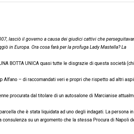
2007, lasciò il governo a causa dei giudici cattivi che perseguitav
giò in Europa. Ora cosa farà per la profuga Lady Mastella? La
NA BOTTA UNICA quasi tutte le disgrazie di questa società (ch
p Alfano – di raccomandati veri e propri che rispetto ad altri aspi
enne procurata dal titolare di un autosalone di Marcianise attual
arcella che è stata liquidata ad uno degli indagati. La persona in
una consulenza su un argomento che la stessa Procura di Napoli d