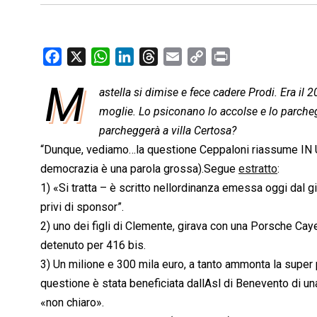
F
X
W
L
T
E
C
P
a
h
i
h
m
o
r
M
astella si dimise e fece cadere Prodi. Era il 
c
a
n
r
a
p
i
e
moglie. Lo psiconano lo accolse e lo parcheg
t
k
e
i
y
n
b
s
e
a
l
L
t
parcheggerà a villa Certosa?
o
A
d
d
i
“Dunque, vediamo…la questione Ceppaloni riassume IN U
o
p
I
s
n
democrazia è una parola grossa).Segue
estratto
:
k
p
n
k
1) «Si tratta – è scritto nellordinanza emessa oggi dal gi
privi di sponsor”.
2) uno dei figli di Clemente, girava con una Porsche Cay
detenuto per 416 bis.
3) Un milione e 300 mila euro, a tanto ammonta la super p
questione è stata beneficiata dallAsl di Benevento di 
«non chiaro».