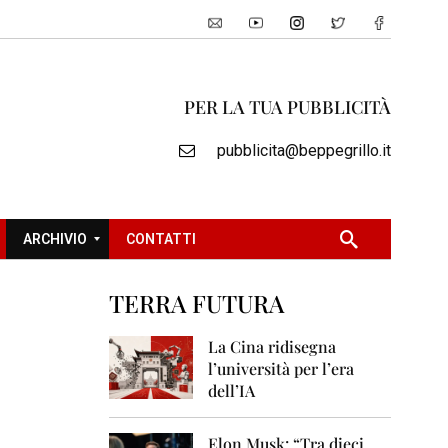
PER LA TUA PUBBLICITÀ
pubblicita@beppegrillo.it
ARCHIVIO
CONTATTI
TERRA FUTURA
2
0
La Cina ridisegna
0
l’università per l’era
5
dell’IA
2
0
Elon Musk: “Tra dieci