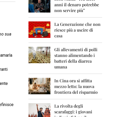
0
anni il denaro potrebbe
6
non servire più”
2
0
La Generazione che non
0
7
riesce più a uscire di
ano sua
casa
2
0
0
Gli allevamenti di polli
8
stanno alimentando i
iamarla
batteri della diarrea
2
umana
0
ranti
0
9
In Cina ora si affitta
mente
mezzo letto: la nuova
2
frontiera del risparmio
0
1
0
efinisce
La rivolta degli
scarafaggi: i giovani
2