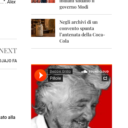
indiani sfidano il
0
….”.
Alex
1
governo Modi
1
Negli archivi di un
2
0
convento spunta
1
l’antenata della Coca-
2
Cola
NEXT
2
0
1
JAJO FA
3
2
0
1
4
2
0
1
5
ato alla
2