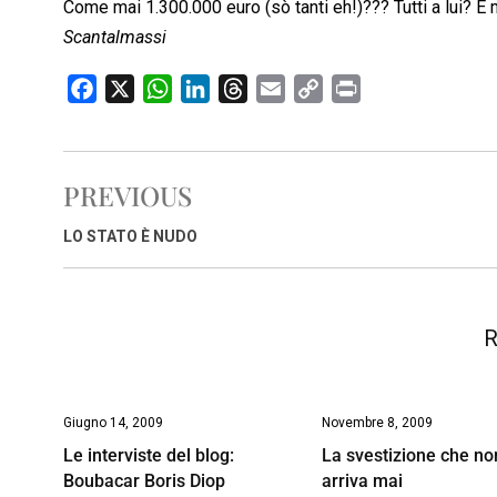
Come mai 1.300.000 euro (sò tanti eh!)??? Tutti a lui
Scantalmassi
F
X
W
L
T
E
C
P
a
h
i
h
m
o
r
c
a
n
r
a
p
i
e
t
k
e
i
y
n
PREVIOUS
b
s
e
a
l
L
t
o
A
d
d
i
LO STATO È NUDO
o
p
I
s
n
k
p
n
k
R
Giugno 14, 2009
Novembre 8, 2009
Le interviste del blog:
La svestizione che no
Boubacar Boris Diop
arriva mai