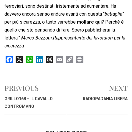
ferroviari, sono destinati tristemente ad aumentare. Ha
davvero ancora senso andare avanti con questa “
battaglia
”
per più sicurezza, o tanto varrebbe
mollare qui
? Perchè è
quello che sto pensando di fare. Spero pubblicherai la
lettera.”
Marco Bazzoni.Rappresentante dei lavoratori per la
sicurezza
F
X
W
L
T
E
C
P
a
h
i
h
m
o
r
c
a
n
r
a
p
i
e
t
k
e
i
y
n
PREVIOUS
NEXT
b
s
e
a
l
L
t
o
A
d
d
i
GRILLO168 – IL CAVALLO
RADIOPADANIA LIBERA
o
p
I
s
n
CONTROMANO
k
p
n
k