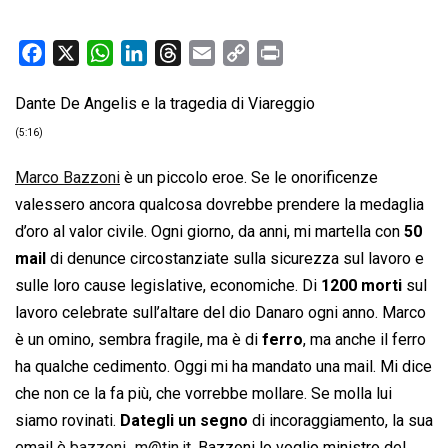
F
X
W
L
T
E
C
P
a
h
i
h
m
o
r
Dante De Angelis e la tragedia di Viareggio
c
a
n
r
a
p
i
e
t
k
e
i
y
n
(5:16)
b
s
e
a
l
L
t
Marco Bazzoni
è un piccolo eroe. Se le onorificenze
o
A
d
d
i
valessero ancora qualcosa dovrebbe prendere la medaglia
o
p
I
s
n
d’oro al valor civile. Ogni giorno, da anni, mi martella con
50
k
p
n
k
mail
di denunce circostanziate sulla sicurezza sul lavoro e
sulle loro cause legislative, economiche. Di
1200 morti
sul
lavoro celebrate sull’altare del dio Danaro ogni anno. Marco
è un omino, sembra fragile, ma è di
ferro
, ma anche il ferro
ha qualche cedimento. Oggi mi ha mandato una mail. Mi dice
che non ce la fa più, che vorrebbe mollare. Se molla lui
siamo rovinati.
Dategli un segno
di incoraggiamento, la sua
email è
bazzoni_m@tin.it
. Bazzoni lo voglio ministro del