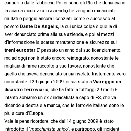
cantieri o dalle fabbriche.Poi ci sono gli Rls che denunciano
la scarsa sicurezza in azienda,che vengono minacciati,
multati o peggio ancora licenziati, come è successo al
povero
Dante De Angelis
, la cui unica colpa è quella di
aver denunciato prima alla sua azienda, e poi ai mezzi
d’informazione la scarsa manutenzione e sicurezza sui
treni eurostar
.E’ passato un anno dal suo licenziamento,
ma ad oggi non è stato ancora reintegrato, nonostante le
migliaia di firme raccolte a suo favore, nonostante che
quello che aveva denunciato si sia rivelato tristemente vero,
nonostante il 29 giugno 2009, ci sia stato a
Viareggio un
disastro ferroviario
, che ha fatto a tutt’oggi 29 morti.E
intanto abbiamo un ex sindacalista a capo di FS, che va
dicendo a destra e a manca, che le ferrovie italiane sono le
più sicure d’Europa.
Vale la pena ricordare, che dal 14 giugno 2009 è stato
introdotto il “
macchinista unico
“, e purtroppo, gli incidenti