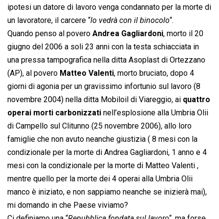
ipotesi un datore di lavoro venga condannato per la morte di
un lavoratore, il carcere “
lo vedrà con il binocolo
“.
Quando penso al povero
Andrea Gagliardoni
, morto il 20
giugno del 2006 a soli 23 anni con la testa schiacciata in
una pressa tampografica nella ditta Asoplast di Ortezzano
(AP), al povero
Matteo Valenti
, morto bruciato, dopo 4
giorni di agonia per un gravissimo infortunio sul lavoro (8
novembre 2004) nella ditta Mobiloil di Viareggio, ai
quattro
operai morti carbonizzati
nell’esplosione alla Umbria Olii
di Campello sul Clitunno (25 novembre 2006), allo loro
famiglie che non avuto neanche giustizia ( 8 mesi con la
condizionale per la morte di Andrea Gagliardoni, 1 anno e 4
mesi con la condizionale per la morte di Matteo Valenti ,
mentre quello per la morte dei 4 operai alla Umbria Olii
manco è iniziato, e non sappiamo neanche se inizierà mai),
mi domando in che Paese viviamo?
Ci definiamo una “
Repubblica fondata sul lavoro
“, ma forse