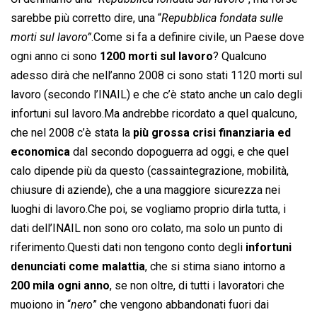
sarebbe più corretto dire, una “
Repubblica fondata sulle
morti sul lavoro”
.Come si fa a definire civile, un Paese dove
ogni anno ci sono
1200 morti sul lavoro
? Qualcuno
adesso dirà che nell’anno 2008 ci sono stati 1120 morti sul
lavoro (secondo l’INAIL) e che c’è stato anche un calo degli
infortuni sul lavoro.Ma andrebbe ricordato a quel qualcuno,
che nel 2008 c’è stata la
più grossa crisi finanziaria ed
economica
dal secondo dopoguerra ad oggi, e che quel
calo dipende più da questo (cassaintegrazione, mobilità,
chiusure di aziende), che a una maggiore sicurezza nei
luoghi di lavoro.Che poi, se vogliamo proprio dirla tutta, i
dati dell’INAIL non sono oro colato, ma solo un punto di
riferimento.Questi dati non tengono conto degli
infortuni
denunciati come malattia
, che si stima siano intorno a
200 mila ogni anno
, se non oltre, di tutti i lavoratori che
muoiono in “
nero
” che vengono abbandonati fuori dai