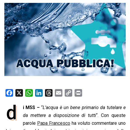
F
X
W
L
T
E
C
P
a
h
i
h
m
o
r
d
i M5S –
“
L’acqua è un bene primario da tutelare e
c
a
n
r
a
p
i
e
da mettere a disposizione di tutti
t
k
e
i
y
n
“. Con queste
b
s
e
a
l
L
t
parole
Papa Francesco
ha voluto commentare uno