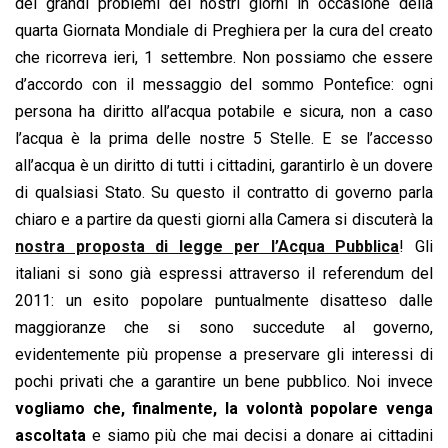
o
A
d
d
i
dei grandi problemi dei nostri giorni in occasione della
o
p
I
s
n
quarta Giornata Mondiale di Preghiera per la cura del creato
k
p
n
k
che ricorreva ieri, 1 settembre. Non possiamo che essere
d’accordo con il messaggio del sommo Pontefice: ogni
persona ha diritto all’acqua potabile e sicura, non a caso
l’acqua è la prima delle nostre 5 Stelle. E se l’accesso
all’acqua è un diritto di tutti i cittadini, garantirlo è un dovere
di qualsiasi Stato. Su questo il contratto di governo parla
chiaro e a partire da questi giorni alla Camera si discuterà la
nostra proposta di legge per l’Acqua Pubblica
! Gli
italiani si sono già espressi attraverso il referendum del
2011: un esito popolare puntualmente disatteso dalle
maggioranze che si sono succedute al governo,
evidentemente più propense a preservare gli interessi di
pochi privati che a garantire un bene pubblico. Noi invece
vogliamo che, finalmente, la volontà popolare venga
ascoltata
e siamo più che mai decisi a donare ai cittadini