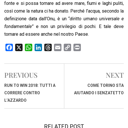
fonte e si possa tornare ad avere mare, fiumi e laghi puliti,
così come la natura ci ha donato. Perché l’acqua, secondo la
definizione data dall’Onu, è un “
diritto umano universale e
fondamentale”
e non un privilegio di pochi. E tale deve
tornare ad essere anche nel nostro Paese.
F
X
W
L
T
E
C
P
a
h
i
h
m
o
r
c
a
n
r
a
p
i
e
t
k
e
i
y
n
PREVIOUS
NEXT
b
s
e
a
l
L
t
o
A
d
d
i
RUN TO WIN 2018: TUTTI A
COME TORINO STA
o
p
I
s
n
CORRERE CONTRO
AIUTANDO I SENZATETTO
k
p
n
k
L’AZZARDO
RELATED POST