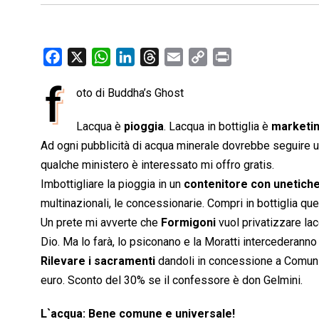
F
X
W
L
T
E
C
P
a
h
i
h
m
o
r
f
oto di Buddha’s Ghost
c
a
n
r
a
p
i
e
t
k
e
i
y
n
Lacqua è
pioggia
. Lacqua in bottiglia è
marketi
b
s
e
a
l
L
t
Ad ogni pubblicità di acqua minerale dovrebbe seguire un
o
A
d
d
i
qualche ministero è interessato mi offro gratis.
o
p
I
s
n
Imbottigliare la pioggia in un
contenitore con unetich
k
p
n
k
multinazionali, le concessionarie. Compri in bottiglia qu
Un prete mi avverte che
Formigoni
vuol privatizzare la
Dio. Ma lo farà, lo psiconano e la Moratti intercederann
Rilevare i sacramenti
dandoli in concessione a Comun
euro. Sconto del 30% se il confessore è don Gelmini.
L`acqua: Bene comune e universale!