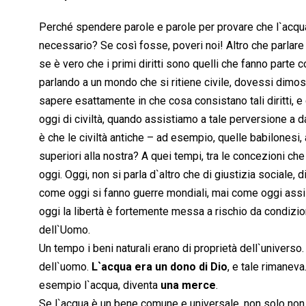
Perché spendere parole e parole per provare che l`acqu
necessario? Se così fosse, poveri noi! Altro che parlare
se è vero che i primi diritti sono quelli che fanno part
parlando a un mondo che si ritiene civile, dovessi dimostrar
sapere esattamente in che cosa consistano tali diritti, e
oggi di civiltà, quando assistiamo a tale perversione a d
è che le civiltà antiche – ad esempio, quelle babilonesi,
superiori alla nostra? A quei tempi, tra le concezioni che 
oggi. Oggi, non si parla d`altro che di giustizia sociale, 
come oggi si fanno guerre mondiali, mai come oggi ass
oggi la libertà è fortemente messa a rischio da condizio
dell`Uomo.
Un tempo i beni naturali erano di proprietà dell`universo. 
dell`uomo.
L`acqua era un dono di Dio
, e tale rimaneva
esempio l`acqua, diventa
una merce
.
Se l`acqua è un bene comune e universale, non solo non 