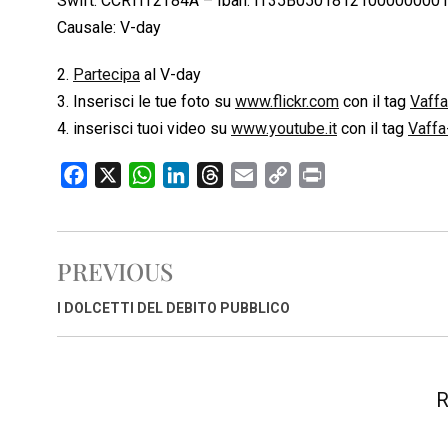
Swift: CCRTIT2T84A – Iban: IT35B050181210000000
Causale: V-day
2.
Partecipa
al V-day
3. Inserisci le tue foto su
www.flickr.com
con il tag
Vaff
4. inserisci tuoi video su
www.youtube.it
con il tag
Vaffa
F
X
W
L
T
E
C
P
a
h
i
h
m
o
r
c
a
n
r
a
p
i
e
t
k
e
i
y
n
PREVIOUS
b
s
e
a
l
L
t
o
A
d
d
i
I DOLCETTI DEL DEBITO PUBBLICO
o
p
I
s
n
k
p
n
k
R