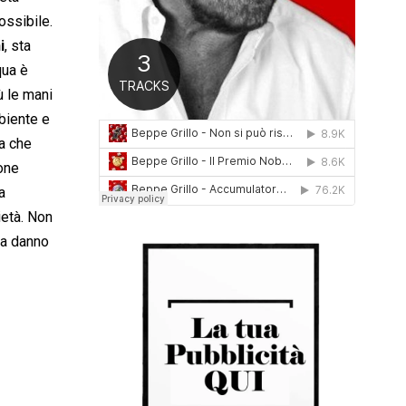
0
ossibile.
1
i
, sta
6
qua è
ù le mani
mbiente e
la che
ione
a
ietà. Non
 a danno