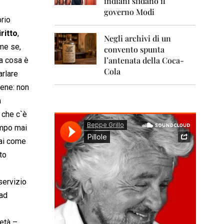
indiani sfidano il
0
1
governo Modi
1
rio
ritto
,
Negli archivi di un
2
ome se,
0
convento spunta
1
l’antenata della Coca-
ra cosa è
2
Cola
arlare
2
iene: non
0
a
1
3
o che c`è
tempo mai
2
0
ai come
1
to
4
2
 servizio
0
 ad
1
5
età –
2