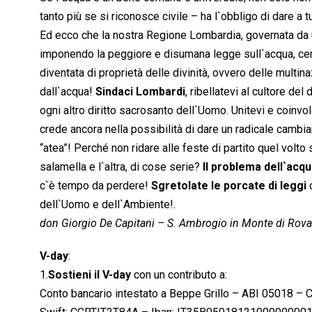
tanto più se si riconosce civile – ha l`obbligo di dare a t
Ed ecco che la nostra Regione Lombardia, governata da u
imponendo la peggiore e disumana legge sull`acqua, cerca
diventata di proprietà delle divinità, ovvero delle multina
dall`acqua!
Sindaci Lombardi
, ribellatevi al cultore d
ogni altro diritto sacrosanto dell`Uomo. Unitevi e coinvo
crede ancora nella possibilità di dare un radicale cambi
“atea”! Perché non ridare alle feste di partito quel volto
salamella e l`altra, di cose serie?
Il problema dell`acq
c`è tempo da perdere!
Sgretolate le porcate di leggi
dell`Uomo e dell`Ambiente!.
don Giorgio De Capitani – S. Ambrogio in Monte di Rova
V-day
:
1.
Sostieni il V-day
con un contributo a:
Conto bancario intestato a Beppe Grillo – ABI 05018 –