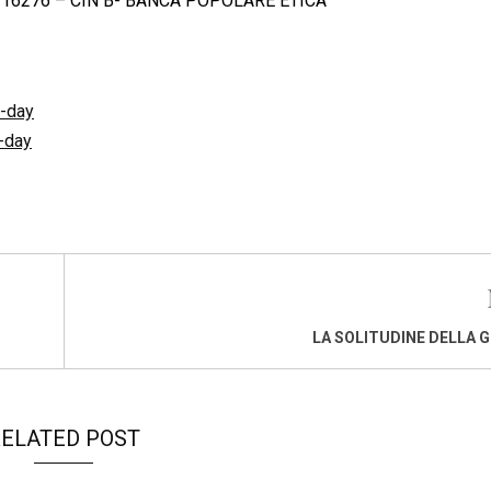
0116276 – CIN B- BANCA POPOLARE ETICA
a-day
-day
LA SOLITUDINE DELLA G
ELATED POST