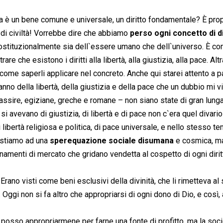
a è un bene comune e universale, un diritto fondamentale? È prop
 di civiltà! Vorrebbe dire che abbiamo
perso ogni concetto di di
e costituzionalmente sia dell`essere umano che dell`universo. È c
e che esistono i diritti alla libertà, alla giustizia, alla pace. Alt
 come saperli applicare nel concreto. Anche qui starei attento a p
anno della libertà, della giustizia e della pace che un dubbio mi v
 assire, egiziane, greche e romane – non siano state di gran lung
si avevano di giustizia, di libertà e di pace non c`era quel divari
di libertà religiosa e politica, di pace universale, e nello stesso 
istiamo ad una
sperequazione sociale disumana
e cosmica, m
namenti di mercato che gridano vendetta al cospetto di ogni dirit
Erano visti come beni esclusivi della divinità, che li rimetteva al
. Oggi non si fa altro che appropriarsi di ogni dono di Dio, e così,
posso appropriarmene per farne una fonte di profitto, ma la soci