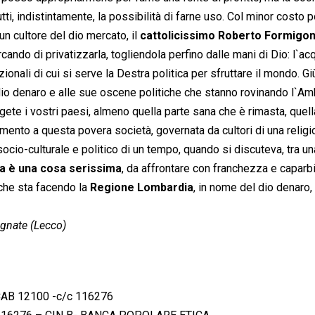
utti, indistintamente, la possibilità di farne uso. Col minor costo p
n cultore del dio mercato, il
cattolicissimo Roberto Formigon
ndo di privatizzarla, togliendola perfino dalle mani di Dio: l`ac
zionali di cui si serve la Destra politica per sfruttare il mondo. Gi
el dio denaro e alle sue oscene politiche che stanno rovinando l`A
lgete i vostri paesi, almeno quella parte sana che è rimasta, quel
amento a questa povera società, governata da cultori di una relig
 socio-culturale e politico di un tempo, quando si discuteva, tra un
ua è una cosa serissima
, da affrontare con franchezza e caparb
che sta facendo la
Regione Lombardia
, in nome del dio denaro,
gnate (Lecco)
 CAB 12100 -c/c 116276