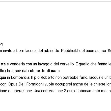
ng
.
 invito a bere lacqua del rubinetto. Pubblicità del buon senso. S
etta
e venderla con un lavaggio del cervello. E quello che fanno l
ello che esce dal
rubinetto di casa
.
cqua in Lombardia. Il pio Roberto non potrebbe farlo, lacqua è un 
o con lOpus Dei. Formigoni vuole occuparsi anche delle chiese l
ione e Liberazione. Una confessione 2 euro, abbonamento mens