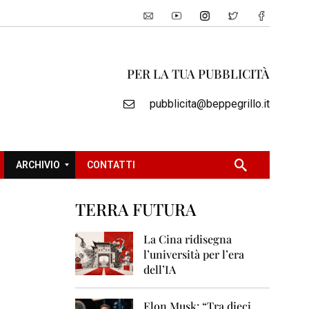
PER LA TUA PUBBLICITÀ
pubblicita@beppegrillo.it
ARCHIVIO
CONTATTI
TERRA FUTURA
2
0
La Cina ridisegna
0
l’università per l’era
5
dell’IA
2
0
Elon Musk: “Tra dieci