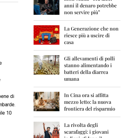
0
anni il denaro potrebbe
6
non servire più”
2
0
La Generazione che non
0
7
riesce più a uscire di
casa
2
0
0
Gli allevamenti di polli
e
8
stanno alimentando i
batteri della diarrea
2
umana
e
0
0
9
In Cina ora si affitta
bene di
mezzo letto: la nuova
2
ombarde.
frontiera del risparmio
0
ile 10
1
0
La rivolta degli
scarafaggi: i giovani
2