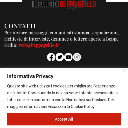
CONTATTI
Per inviare messaggi, comunicati stampa, segnalazioni,
richieste di interviste, denunce o lettere aperte a Beppe
Grillo:
web@beppegrillo.it
PUBBLICITA'
Informativa Privacy
Per la tua pubblicità su questo Blog:
Questo sito web utilizza i cookies per migliorare l'esperienza
pubblicita@beppegrillo.it
dell'utente. Continuando la navigazione l'utente acconsente a
tutti i cookie in conformità con la Normativa sui Cookies. Per
HOMEPAGE
COOKIE POLICY
PRIVACY POLICY
CONTATTI
maggiori informazioni visualizza la
Cookie Policy
Accept All
© Copyright 2026 - Il Blog di Beppe Grillo. All Rights Reserved - Powered by
happygrafic.com