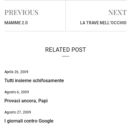
e
t
k
e
i
y
n
PREVIOUS
NEXT
b
s
e
a
l
L
t
o
A
d
d
i
MAMME 2.0
LA TRAVE NELL’OCCHIO
o
p
I
s
n
k
p
n
k
RELATED POST
Aprile 26, 2009
Tutti insieme schifosamente
Agosto 6, 2009
Provaci ancora, Papi
Agosto 27, 2009
I giornali contro Google