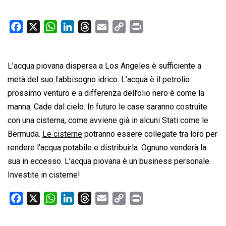
F
X
W
L
T
E
C
P
a
h
i
h
m
o
r
c
a
n
r
a
p
i
L’acqua piovana dispersa a Los Angeles è sufficiente a
e
t
k
e
i
y
n
b
s
e
a
l
L
t
metà del suo fabbisogno idrico. L’acqua è il petrolio
o
A
d
d
i
prossimo venturo e a differenza dell’olio nero è come la
o
p
I
s
n
manna. Cade dal cielo. In futuro le case saranno costruite
k
p
n
k
con una cisterna, come avviene già in alcuni Stati come le
Bermuda.
Le cisterne
potranno essere collegate tra loro per
rendere l’acqua potabile e distribuirla. Ognuno venderà la
sua in eccesso. L’acqua piovana è un business personale.
Investite in cisterne!
F
X
W
L
T
E
C
P
a
h
i
h
m
o
r
c
a
n
r
a
p
i