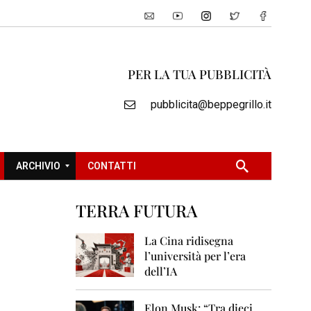
PER LA TUA PUBBLICITÀ
pubblicita@beppegrillo.it
ARCHIVIO
CONTATTI
TERRA FUTURA
2
0
La Cina ridisegna
0
l’università per l’era
5
dell’IA
2
0
Elon Musk: “Tra dieci