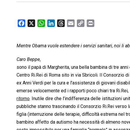
F
X
W
L
T
E
C
P
a
h
i
h
m
o
r
c
a
n
r
a
p
i
Mentre Obama vuole estendere i servizi sanitari, noi li 
e
t
k
e
i
y
n
b
s
e
a
l
L
t
Caro Beppe
,
o
A
d
d
i
sono il papà di Margherita, una bella bambina di tre anni 
o
p
I
s
n
Centro Ri.Rei di Roma sito in via Sbricoli. Il Consorzio di
k
p
n
k
ex Anni Verdi per la cura e l’assistenza di giovani disab
emerse velocemente ed i rapporti poco chiari tra Ri.Rei,
ritorno
. Inutile dire che l’indifferenza delle istituzioni un
pubbliche stanno trascinando il Consorzio Ri.Rei verso la 
figlia (interruzione delle terapie, difficoltà estrema nel 
bambino affetto da autismo ha necessità di almeno nove o
costo impossibile per una famiglia “normale” in assenza 