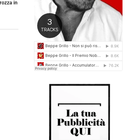
Crozza in
0
1
6