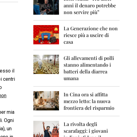
0
anni il denaro potrebbe
6
non servire più”
2
0
La Generazione che non
0
7
riesce più a uscire di
casa
2
0
0
Gli allevamenti di polli
8
stanno alimentando i
resso il
batteri della diarrea
2
umana
i centri
0
0
o
9
In Cina ora si affitta
non
mezzo letto: la nuova
2
frontiera del risparmio
0
 per mia
1
0
i. Ogni
La rivolta degli
a), un
scarafaggi: i giovani
2
sono in