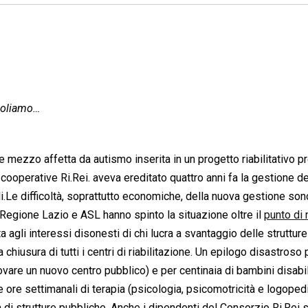
aboliamo…
e mezzo affetta da autismo inserita in un progetto riabilitativo p
 cooperative Ri.Rei. aveva ereditato quattro anni fa la gestione de
ili.Le difficoltà, soprattutto economiche, della nuova gestione son
 Regione Lazio e ASL hanno spinto la situazione oltre il
punto di 
ita agli interessi disonesti di chi lucra a svantaggio delle strutture
chiusura di tutti i centri di riabilitazione. Un epilogo disastroso
trovare un nuovo centro pubblico) e per centinaia di bambini disabil
re settimanali di terapia (psicologia, psicomotricità e logopedi
di strutture pubbliche. Anche i dipendenti del Consorzio Ri.Rei 