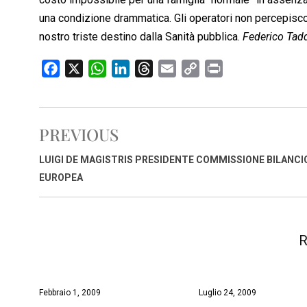
una condizione drammatica. Gli operatori non percepisc
nostro triste destino dalla Sanità pubblica.
Federico Tad
F
X
W
L
T
E
C
P
a
h
i
h
m
o
r
c
a
n
r
a
p
i
e
t
k
e
i
y
n
PREVIOUS
b
s
e
a
l
L
t
o
A
d
d
i
LUIGI DE MAGISTRIS PRESIDENTE COMMISSIONE BILANCI
o
p
I
s
n
EUROPEA
k
p
n
k
R
Febbraio 1, 2009
Luglio 24, 2009