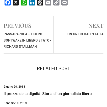
F
X
W
L
T
E
C
P
a
h
i
h
m
o
r
c
a
n
r
a
p
i
e
t
k
e
i
y
n
PREVIOUS
NEXT
b
s
e
a
l
L
t
o
A
d
d
i
PASSAPAROLA – LIBERO
UN GRIDO DALL’ITALIA
o
p
I
s
n
SOFTWARE IN LIBERO STATO-
k
p
n
k
RICHARD STALLMAN
RELATED POST
Giugno 26, 2013
Il prezzo della dignità. Storia di un giornalista libero
Gennaio 18, 2013