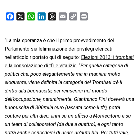
F
X
W
L
T
E
C
P
a
h
i
h
m
o
r
c
a
n
r
a
p
i
“La mia speranza è che il primo provvedimento del
e
t
k
e
i
y
n
b
s
e
a
l
L
t
Parlamento sia leliminazione dei privilegi elencati
o
A
d
d
i
nellarticolo riportato qui di seguito:
Elezioni 2013: i 
trombati
o
p
I
s
n
e la consolazione di tfr e vitalizio
: “
Per quella categoria di
k
p
n
k
politici che, poco elegantemente ma in maniera molto
eloquente, viene definita la categoria dei Trombati c’è il
diritto alla buonuscita, per reinserirsi nel mondo
dell’occupazione, naturalmente. Gianfranco Fini riceverà una
buonuscita di 300mila euro (tassata come il tfr), potrà
contare per altri dieci anni su un ufficio a Montecitorio e su
un team di collaboratori (da due a quattro), e ogni tanto
potrà anche concedersi di usare un’auto blu. Per tutti vale,