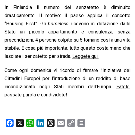
In Finlandia il numero dei senzatetto è diminuito
drasticamente. Il motivo: il paese applica il concetto
“Housing First”. Gli
homeless
ricevono in dotazione dallo
Stato un piccolo appartamento e consulenza, senza
precondizioni. 4 persone colpite su 5 tornano così a una vita
stabile. E cosa più importante: tutto questo costa meno che
lasciare i senzatetto per strada.
Leggete qui.
Come ogni domenica vi ricordo di firmare l’Iniziativa dei
Cittadini Europei per l’introduzione di un reddito di base
incondizionato negli Stati membri dell’Europa.
Fatelo,
passate parola e condividete!
F
X
W
L
T
E
C
P
a
h
i
h
m
o
r