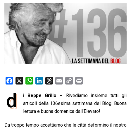
F
X
W
L
T
E
C
P
a
h
i
h
m
o
r
d
i Beppe Grillo –
Rivediamo insieme tutti gli
c
a
n
r
a
p
i
e
articoli della 136esima settimana del Blog. Buona
t
k
e
i
y
n
b
s
e
a
l
L
t
lettura e buona domenica dall’Elevato!
o
A
d
d
i
Da troppo tempo accettiamo che le città deformino il nostro
o
p
I
s
n