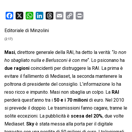
F
X
W
L
T
E
C
P
a
h
i
h
m
o
r
Editoriale di Minzolini
c
a
n
r
a
p
i
e
t
k
e
i
y
n
(2:17)
b
s
e
a
l
L
t
Masi
, direttore generale della RAI, ha detto la verità: “
Io non
o
A
d
d
i
ho sbagliato nulla e Berlusconi è con me
“. Lo psiconano ha
o
p
I
s
n
due ragioni
coincidenti per distruggere la RAI. La prima è
k
p
n
k
evitare il fallimento di Mediaset, la seconda mantenere la
poltrona di presidente del consiglio. L’informazione lo ha
reso ricco e impunito. Masi non sbaglia un colpo. La
RAI
perderà quest’anno tra i
50 e i 70 milioni
di euro. Nel 2010
si prevede il doppio. Le trasmissioni fanno cagare, tranne le
solite eccezioni. La pubblicità è
scesa del 20%
, due volte
Mediaset.
Sky
è stata messa alla porta per il digitale
terrestre con una perdita di 50 milioni di euro. I telegiornali