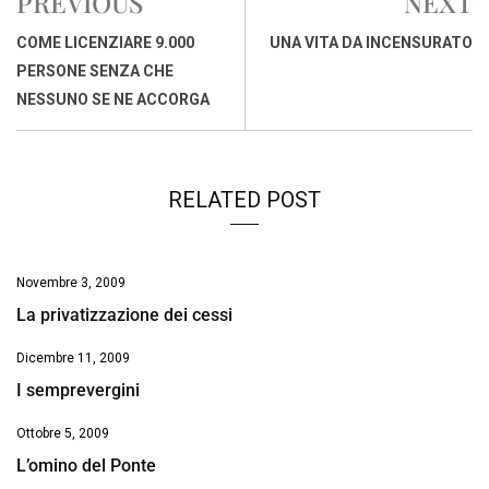
PREVIOUS
NEXT
b
s
e
a
l
L
t
o
A
d
d
i
COME LICENZIARE 9.000
UNA VITA DA INCENSURATO
o
p
I
s
n
PERSONE SENZA CHE
k
p
n
k
NESSUNO SE NE ACCORGA
RELATED POST
Novembre 3, 2009
La privatizzazione dei cessi
Dicembre 11, 2009
I semprevergini
Ottobre 5, 2009
L’omino del Ponte