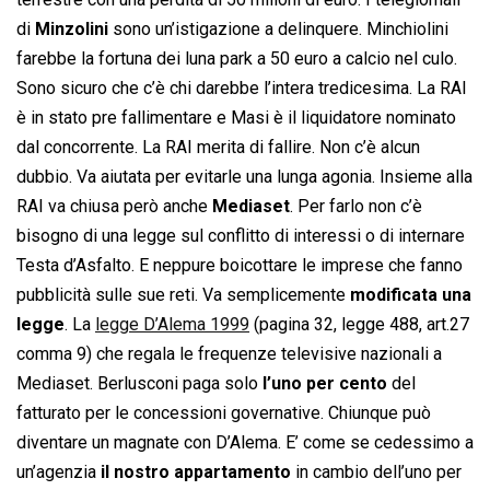
di
Minzolini
sono un’istigazione a delinquere. Minchiolini
farebbe la fortuna dei luna park a 50 euro a calcio nel culo.
Sono sicuro che c’è chi darebbe l’intera tredicesima. La RAI
è in stato pre fallimentare e Masi è il liquidatore nominato
dal concorrente. La RAI merita di fallire. Non c’è alcun
dubbio. Va aiutata per evitarle una lunga agonia. Insieme alla
RAI va chiusa però anche
Mediaset
. Per farlo non c’è
bisogno di una legge sul conflitto di interessi o di internare
Testa d’Asfalto. E neppure boicottare le imprese che fanno
pubblicità sulle sue reti. Va semplicemente
modificata una
legge
. La
legge D’Alema 1999
(pagina 32, legge 488, art.27
comma 9) che regala le frequenze televisive nazionali a
Mediaset. Berlusconi paga solo
l’uno per cento
del
fatturato per le concessioni governative. Chiunque può
diventare un magnate con D’Alema. E’ come se cedessimo a
un’agenzia
il nostro appartamento
in cambio dell’uno per