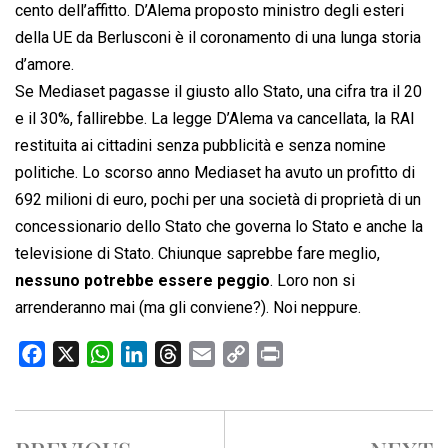
cento dell’affitto. D’Alema proposto ministro degli esteri
della UE da Berlusconi è il coronamento di una lunga storia
d’amore.
Se Mediaset pagasse il giusto allo Stato, una cifra tra il 20
e il 30%, fallirebbe. La legge D’Alema va cancellata, la RAI
restituita ai cittadini senza pubblicità e senza nomine
politiche. Lo scorso anno Mediaset ha avuto un profitto di
692 milioni di euro, pochi per una società di proprietà di un
concessionario dello Stato che governa lo Stato e anche la
televisione di Stato. Chiunque saprebbe fare meglio,
nessuno potrebbe essere peggio
. Loro non si
arrenderanno mai (ma gli conviene?). Noi neppure.
F
X
W
L
T
E
C
P
a
h
i
h
m
o
r
c
a
n
r
a
p
i
e
t
k
e
i
y
n