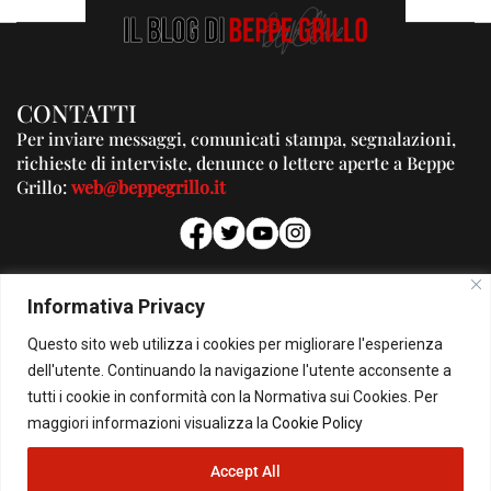
CONTATTI
Per inviare messaggi, comunicati stampa, segnalazioni,
richieste di interviste, denunce o lettere aperte a Beppe
Grillo:
web@beppegrillo.it
PUBBLICITA'
Informativa Privacy
Per la tua pubblicità su questo Blog:
Questo sito web utilizza i cookies per migliorare l'esperienza
pubblicita@beppegrillo.it
dell'utente. Continuando la navigazione l'utente acconsente a
tutti i cookie in conformità con la Normativa sui Cookies. Per
HOMEPAGE
COOKIE POLICY
PRIVACY POLICY
CONTATTI
maggiori informazioni visualizza la
Cookie Policy
Accept All
© Copyright 2026 - Il Blog di Beppe Grillo. All Rights Reserved - Powered by