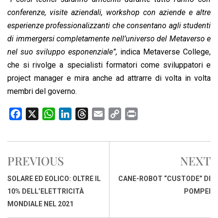
conferenze, visite aziendali, workshop con aziende e altre
esperienze professionalizzanti che consentano agli studenti
di immergersi completamente nell’universo del Metaverso e
nel suo sviluppo esponenziale”,
indica Metaverse College,
che si rivolge a specialisti formatori come sviluppatori e
project manager e mira anche ad attrarre di volta in volta
membri del governo.
F
X
W
L
T
E
C
P
a
h
i
h
m
o
r
c
a
n
r
a
p
i
e
t
k
e
i
y
n
PREVIOUS
NEXT
b
s
e
a
l
L
t
o
A
d
d
i
SOLARE ED EOLICO: OLTRE IL
CANE-ROBOT “CUSTODE” DI
o
p
I
s
n
10% DELL’ELETTRICITÀ
POMPEI
k
p
n
k
MONDIALE NEL 2021