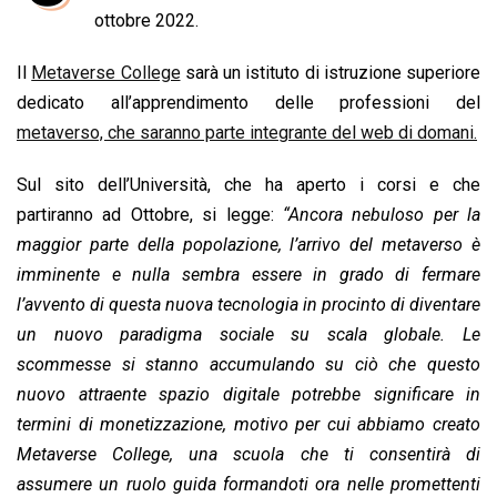
b
s
e
a
l
L
t
ottobre 2022.
o
A
d
d
i
Il
Metaverse College
sarà un istituto di istruzione superiore
o
p
I
s
n
dedicato all’apprendimento delle professioni del
k
p
n
k
metaverso, che saranno parte integrante del web di domani.
Sul sito dell’Università, che ha aperto i corsi e che
partiranno ad Ottobre, si legge:
“Ancora nebuloso per la
maggior parte della popolazione, l’arrivo del metaverso è
imminente e nulla sembra essere in grado di fermare
l’avvento di questa nuova tecnologia in procinto di diventare
un nuovo paradigma sociale su scala globale. Le
scommesse si stanno accumulando su ciò che questo
nuovo attraente spazio digitale potrebbe significare in
termini di monetizzazione, motivo per cui abbiamo creato
Metaverse College, una scuola che ti consentirà di
assumere un ruolo guida formandoti ora nelle promettenti