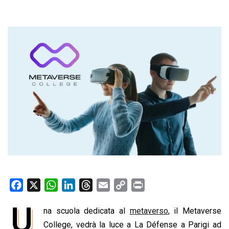
F
X
W
L
T
E
C
P
a
h
i
h
m
o
r
U
na scuola dedicata al
metaverso
, il Metaverse
c
a
n
r
a
p
i
e
College, vedrà la luce a La Défense a Parigi ad
t
k
e
i
y
n