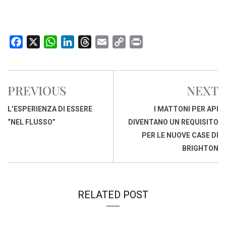
F
X
W
L
T
E
C
P
a
h
i
h
m
o
r
c
a
n
r
a
p
i
e
t
k
e
i
y
n
PREVIOUS
NEXT
b
s
e
a
l
L
t
o
A
d
d
i
L’ESPERIENZA DI ESSERE
I MATTONI PER API
o
p
I
s
n
“NEL FLUSSO”
DIVENTANO UN REQUISITO
k
p
n
k
PER LE NUOVE CASE DI
BRIGHTON
RELATED POST