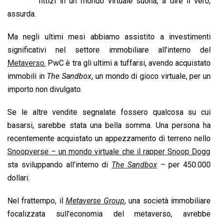
b
s
e
a
l
L
t
fittizi in un mondo virtuale suona, a dire il vero,
o
A
d
d
i
assurda.
o
p
I
s
n
Ma negli ultimi mesi abbiamo assistito a investimenti
k
p
n
k
significativi nel settore immobiliare all’interno del
Metaverso.
PwC è tra gli ultimi a tuffarsi, avendo acquistato
immobili in
The Sandbox
, un mondo di gioco virtuale, per un
importo non divulgato.
Se le altre vendite segnalate fossero qualcosa su cui
basarsi, sarebbe stata una bella somma. Una persona ha
recentemente acquistato un appezzamento di terreno nello
Snoopverse – un mondo virtuale che il rapper Snoop Dogg
sta sviluppando all’interno di
The Sandbox
– per 450.000
dollari.
Nel frattempo, il
Metaverse Group
, una società immobiliare
focalizzata sull’economia del metaverso, avrebbe