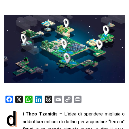
F
X
W
L
T
E
C
P
a
h
i
h
m
o
r
d
i Theo Tzanidis –
L’idea di spendere migliaia o
c
a
n
r
a
p
i
e
addirittura milioni di dollari per acquistare “terreni”
t
k
e
i
y
n