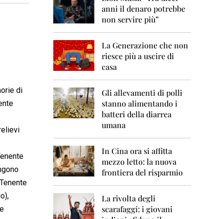
0
anni il denaro potrebbe
6
non servire più”
2
0
La Generazione che non
0
7
riesce più a uscire di
casa
2
0
morie di
0
Gli allevamenti di polli
8
stanno alimentando i
ente
batteri della diarrea
2
umana
0
relievi
0
9
In Cina ora si affitta
 Tenente
mezzo letto: la nuova
2
engono
frontiera del risparmio
0
l Tenente
1
0
o),
La rivolta degli
scarafaggi: i giovani
le
2