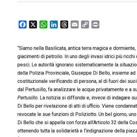
F
X
W
L
T
E
C
P
a
h
i
h
m
o
r
c
a
n
r
a
p
i
“Siamo nella Basilicata, antica terra magica e dormiente, r
e
t
k
e
i
y
n
b
s
e
a
l
L
t
giacimenti di petrolio. In uno degli invasi idrici più ricch
o
A
d
d
i
pesci. Le autorità ignorano sistematicamente la situazio
o
p
I
s
n
della Polizia Provinciale, Giuseppe Di Bello, insieme ad al
k
p
n
k
costituzionale verificando di persona, al di fuori dei suoi 
dal Pertusillo, fa analizzare le acque privatamente e a s
Pertusillo
. La notizia si diffonde e, invece di indagare
Di Bello per rivelazione di atti di ufficio. Viene condan
revocate le sue funzioni di Poliziotto. Un bel giorno, uno
Di Bello che si appella con forza all’Articolo 32 della Co
ottenendo tutta la solidarietà e l’indignazione della piaz