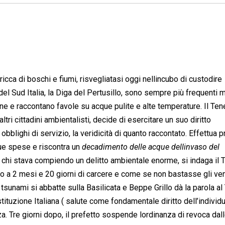
icca di boschi e fiumi, risvegliatasi oggi nellincubo di custodire
i del Sud Italia, la Diga del Pertusillo, sono sempre più frequenti 
ne e raccontano favole su acque pulite e alte temperature. Il Ten
tri cittadini ambientalisti, decide di esercitare un suo diritto
obblighi di servizio, la veridicità di quanto raccontato. Effettua p
ue spese e riscontra un 
decadimento delle acque dellinvaso del
 su chi stava compiendo un delitto ambientale enorme, si indaga il
nato a 2 mesi e 20 giorni di carcere e come se non bastasse gli v
 tsunami si abbatte sulla Basilicata e Beppe Grillo dà la parola a
stituzione Italiana ( salute come fondamentale diritto dell’individu
za. Tre giorni dopo, il prefetto sospende lordinanza di revoca dal