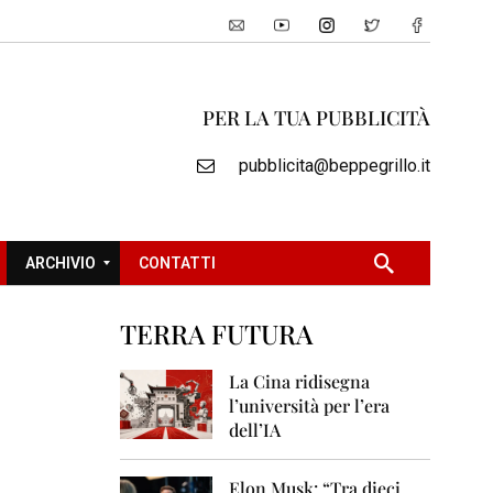
PER LA TUA PUBBLICITÀ
pubblicita@beppegrillo.it
ARCHIVIO
CONTATTI
TERRA FUTURA
2
0
La Cina ridisegna
0
l’università per l’era
5
dell’IA
2
0
Elon Musk: “Tra dieci