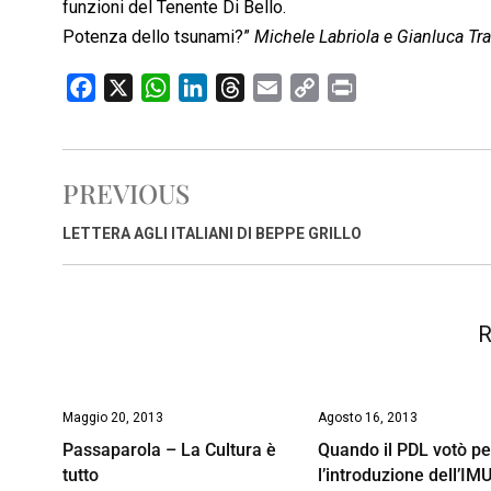
funzioni del Tenente Di Bello.
Potenza dello tsunami?”
Michele Labriola e Gianluca Tr
F
X
W
L
T
E
C
P
a
h
i
h
m
o
r
c
a
n
r
a
p
i
e
t
k
e
i
y
n
PREVIOUS
b
s
e
a
l
L
t
o
A
d
d
i
LETTERA AGLI ITALIANI DI BEPPE GRILLO
o
p
I
s
n
k
p
n
k
R
Maggio 20, 2013
Agosto 16, 2013
Passaparola – La Cultura è
Quando il PDL votò pe
tutto
l’introduzione dell’IM