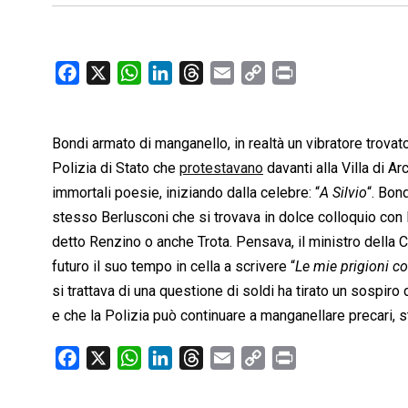
F
X
W
L
T
E
C
P
a
h
i
h
m
o
r
c
a
n
r
a
p
i
Bondi armato di manganello, in realtà un vibratore trovato
e
t
k
e
i
y
n
b
s
e
a
l
L
t
Polizia di Stato che
protestavano
davanti alla Villa di Arc
o
A
d
d
i
immortali poesie, iniziando dalla celebre: “
A Silvio
“. Bon
o
p
I
s
n
stesso Berlusconi che si trovava in dolce colloquio con 
k
p
n
k
detto Renzino o anche Trota. Pensava, il ministro della 
futuro il suo tempo in cella a scrivere “
Le mie prigioni c
si trattava di una questione di soldi ha tirato un sospir
e che la Polizia può continuare a manganellare precari, s
F
X
W
L
T
E
C
P
a
h
i
h
m
o
r
c
a
n
r
a
p
i