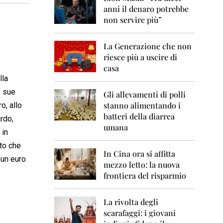
0
anni il denaro potrebbe
6
non servire più”
2
0
La Generazione che non
0
7
riesce più a uscire di
casa
2
lla
0
e sue
0
Gli allevamenti di polli
8
stanno alimentando i
o, allo
batteri della diarrea
rdo,
2
umana
0
 in
0
ito che
9
In Cina ora si affitta
 un euro
mezzo letto: la nuova
2
frontiera del risparmio
0
1
0
La rivolta degli
scarafaggi: i giovani
2