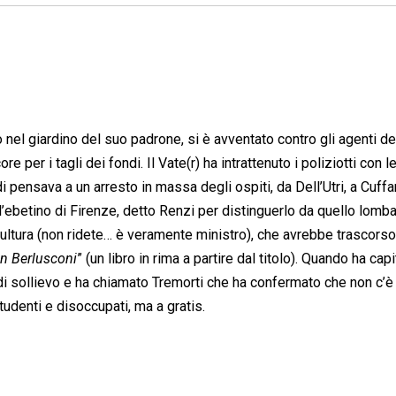
 nel giardino del suo padrone, si è avventato contro gli agenti de
ore per i tagli dei fondi. Il Vate(r) ha intrattenuto i poliziotti con l
di pensava a un arresto in massa degli ospiti, da Dell’Utri, a Cuffar
l’ebetino di Firenze, detto Renzi per distinguerlo da quello lomba
Cultura (non ridete… è veramente ministro), che avrebbe trascorso
on Berlusconi
” (un libro in rima a partire dal titolo). Quando ha cap
o di sollievo e ha chiamato Tremorti che ha confermato che non c’è
tudenti e disoccupati, ma a gratis.