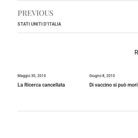
e
t
k
e
i
y
n
PREVIOUS
b
s
e
a
l
L
t
o
A
d
d
i
STATI UNITI D’ITALIA
o
p
I
s
n
k
p
n
k
R
Maggio 30, 2010
Giugno 8, 2010
La Ricerca cancellata
Di vaccino si può mori