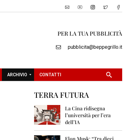
PER LA TUA PUBBLICITÀ
pubblicita@beppegrillo.it
ARCHIVIO
CONTATTI
TERRA FUTURA
2
0
La Cina ridisegna
0
l’università per l’era
5
dell’IA
2
0
Elon Musk: “Tra dieci