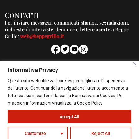
CONTATTI
Per inviare messaggi, comunicati stampa, segnalazioni,
richieste di interviste, denunce o lettere aperte a Beppe
Grillo:
web@beppegrillo.it
PUBBLICITA'
Informativa Privacy
Per la tua pubblicità su questo Blog:
Questo sito web utilizza i cookies per migliorare l'esperienza
pubblicita@beppegrillo.it
dell'utente. Continuando la navigazione l'utente acconsente a
tutti i cookie in conformità con la Normativa sui Cookies. Per
HOMEPAGE
COOKIE POLICY
PRIVACY POLICY
CONTATTI
maggiori informazioni visualizza la
Cookie Policy
Accept All
© Copyright 2026 - Il Blog di Beppe Grillo. All Rights Reserved - Powered by
happygrafic.com
Customize
Reject All