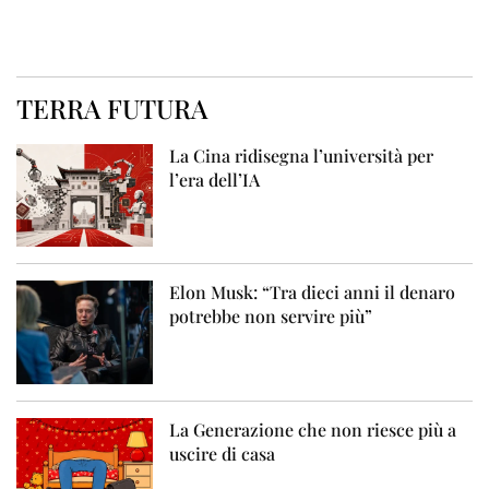
TERRA FUTURA
La Cina ridisegna l’università per
l’era dell’IA
Elon Musk: “Tra dieci anni il denaro
potrebbe non servire più”
La Generazione che non riesce più a
uscire di casa