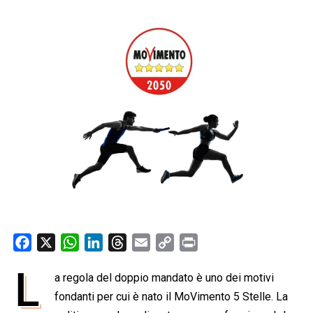
F
X
W
L
T
E
C
P
a
h
i
h
m
o
r
L
a regola del doppio mandato è uno dei motivi
c
a
n
r
a
p
i
e
fondanti per cui è nato il MoVimento 5 Stelle. La
t
k
e
i
y
n