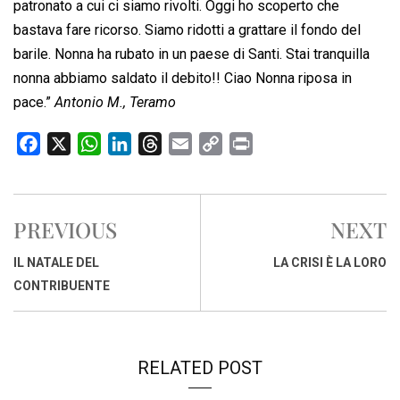
patronato a cui ci siamo rivolti. Oggi ho scoperto che
bastava fare ricorso. Siamo ridotti a grattare il fondo del
barile. Nonna ha rubato in un paese di Santi. Stai tranquilla
nonna abbiamo saldato il debito!! Ciao Nonna riposa in
pace.”
Antonio M., Teramo
F
X
W
L
T
E
C
P
a
h
i
h
m
o
r
c
a
n
r
a
p
i
e
t
k
e
i
y
n
PREVIOUS
NEXT
b
s
e
a
l
L
t
o
A
d
d
i
IL NATALE DEL
LA CRISI È LA LORO
o
p
I
s
n
CONTRIBUENTE
k
p
n
k
RELATED POST