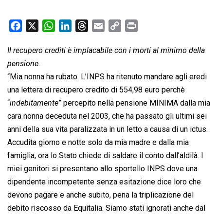
F
X
W
L
T
E
C
P
a
h
i
h
m
o
r
Il recupero crediti è implacabile con i morti al minimo della
c
a
n
r
a
p
i
pensione.
e
t
k
e
i
y
n
b
s
e
a
l
L
t
“Mia nonna ha rubato. L’INPS ha ritenuto mandare agli eredi
o
A
d
d
i
una lettera di recupero credito di 554,98 euro perchè
o
p
I
s
n
“
indebitamente
” percepito nella pensione MINIMA dalla mia
k
p
n
k
cara nonna deceduta nel 2003, che ha passato gli ultimi sei
anni della sua vita paralizzata in un letto a causa di un ictus.
Accudita giorno e notte solo da mia madre e dalla mia
famiglia, ora lo Stato chiede di saldare il conto dall’aldilà. I
miei genitori si presentano allo sportello INPS dove una
dipendente incompetente senza esitazione dice loro che
devono pagare e anche subito, pena la triplicazione del
debito riscosso da Equitalia. Siamo stati ignorati anche dal