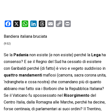
F
X
W
L
T
E
C
P
a
h
i
h
m
o
r
Bandiera italiana bruciata
c
a
n
r
a
p
i
e
t
k
e
i
y
n
(9:52)
b
s
e
a
l
L
t
Se la
Padania
non esiste (e non esiste) perché la
Lega
ha
o
A
d
d
i
consenso? E se il Regno del Sud ha cessato di esistere
o
p
I
s
n
con Garibaldi perché (di fatto) è vivo e vegeto suddiviso in
k
p
n
k
quattro mandamenti
mafiosi (camorra, sacra corona unita,
‘ndrangheta e cosa nostra) che comandano più di quanto
abbiano mai fatto sia i Borboni che la Repubblica Italiana?
Se il Vaticano fu spossessato nel
Risorgimento
del
Centro Italia, dalla Romagna alle Marche, perché ha decine,
forse centinaia, di parlamentari ai suoi ordini? Il Trentino,