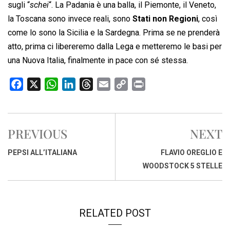
sugli “
schei
“. La Padania è una balla, il Piemonte, il Veneto,
la Toscana sono invece reali, sono
Stati non Regioni
, così
come lo sono la Sicilia e la Sardegna. Prima se ne prenderà
atto, prima ci libereremo dalla Lega e metteremo le basi per
una Nuova Italia, finalmente in pace con sé stessa.
F
X
W
L
T
E
C
P
a
h
i
h
m
o
r
c
a
n
r
a
p
i
e
t
k
e
i
y
n
PREVIOUS
NEXT
b
s
e
a
l
L
t
o
A
d
d
i
PEPSI ALL’ITALIANA
FLAVIO OREGLIO E
o
p
I
s
n
WOODSTOCK 5 STELLE
k
p
n
k
RELATED POST