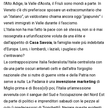
l’Alto Adige, la Valle d’Aosta, il Friuli sono mondi a parte. In
Veneto c’è chi preferisce sposare un extracomunitario che
un “
italiano
“, un valdostano chiama ancora oggi “
giapunès
” i
veneti immigrati in Valle durante il fascismo.
L’Italia non ha mai fatto la pace con sè stessa, non si è mai
rassegnata a un’unificazione voluta da una élite e
dall’appetito di
Casa Savoia
, la famiglia reale più indebitata
d’Europa. Loro, i lombardi, i laziali, i pugliesi che
c’entravano?
La contrapposizione Italia federalista/Italia centralista con
da una parte oscuri antenati celti e dall’altra l’orgoglio
nazionale che si nutre di guerre vinte e della Patria non
serve a nulla. La Padania è una
invenzione marketing
di
Miglio prima e di Boss(ol)i poi, l’Italia un’annessione
avvenuta con il sangue del Sud e l’occupazione del Nord Est
da parte di politici e imprenditori sabaudi con le pezze al
culo (i predecessori di Tronchetti). Negare queste evidenti