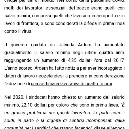
cinque più alti al mondo. Nel corso della pandemia Covid,
molti dei lavoratori essenziali del paese erano quelli con
salari minimi, compresi quelli che lavorano in aeroporto e in
lavori di frontiera, e sono considerati la difesa in prima linea
contro il virus.
Il governo guidato da Jacinda Ardern ha aumentato
gradualmente il salario minimo negli ultimi quattro anni,
raggiungendo un aumento di 4,25 dollari l’ora dal 2017.
L’anno scorso, Ardern ha fatto notizia per aver incoraggiato i
datori di lavoro neozelandesi a prendere in considerazione
l’adozione di
una settimana lavorativa di quattro giorni
.
Nel 2020, i sindacati hanno chiesto un aumento del salario
minimo, 22,10 dollari per coloro che sono in prima linea.
“È
un grosso problema per questi lavoratori. In parte sono i
soldi, in parte è la dignità di sentirsi ricompensati dalla
comunità per i sacrifici che stanno facendo”,
disse all’epoca