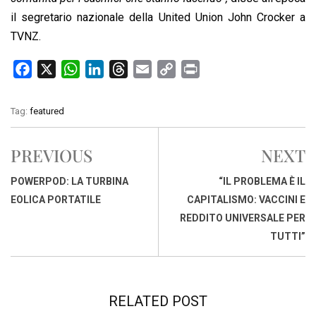
il segretario nazionale della United Union John Crocker a
TVNZ.
F
X
W
L
T
E
C
P
a
h
i
h
m
o
r
c
a
n
r
a
p
i
Tag:
featured
e
t
k
e
i
y
n
b
s
e
a
l
L
t
PREVIOUS
NEXT
o
A
d
d
i
o
p
I
s
n
POWERPOD: LA TURBINA
“IL PROBLEMA È IL
k
p
n
k
EOLICA PORTATILE
CAPITALISMO: VACCINI E
REDDITO UNIVERSALE PER
TUTTI”
RELATED POST