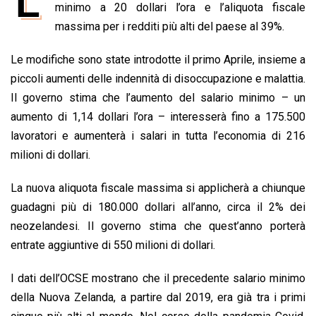
L
e
minimo a 20 dollari l’ora e l’aliquota fiscale
t
k
e
i
y
n
b
s
e
a
l
L
t
massima per i redditi più alti del paese al 39%.
o
A
d
d
i
Le modifiche sono state introdotte il primo Aprile, insieme a
o
p
I
s
n
piccoli aumenti delle indennità di disoccupazione e malattia.
k
p
n
k
Il governo stima che l’aumento del salario minimo – un
aumento di 1,14 dollari l’ora – interesserà fino a 175.500
lavoratori e aumenterà i salari in tutta l’economia di 216
milioni di dollari.
La nuova aliquota fiscale massima si applicherà a chiunque
guadagni più di 180.000 dollari all’anno, circa il 2% dei
neozelandesi. Il governo stima che quest’anno porterà
entrate aggiuntive di 550 milioni di dollari.
I dati dell’OCSE mostrano che il precedente salario minimo
della Nuova Zelanda, a partire dal 2019, era già tra i primi