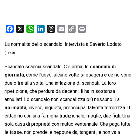
F
X
W
L
T
E
C
P
a
h
i
h
m
o
r
La normalità dello scandalo. Intervista a Saverio Lodato.
c
a
n
r
a
p
i
e
t
k
e
i
y
n
(11:40)
b
s
e
a
l
L
t
Scandalo scaccia scandalo. C’è ormai lo
scandalo di
o
A
d
d
i
giornata
, come l’uovo, alcune volte si esagera e ce ne sono
o
p
I
s
n
due o tre alla volta. Una inflazione di scandali. La loro
k
p
n
k
ripetizione, che perdura da decenni, li ha in sostanza
annullati. Lo scandalo non scandalizza più nessuno. La
normalità
, invece, inquieta, preoccupa, talvolta terrorizza. Il
cittadino con una famiglia tradizionale, moglie, due figli. Una
sola casa di proprietà con mutuo ventennale. Che paga tutte
le tasse, non prende, e neppure dà, tangenti, e non va a