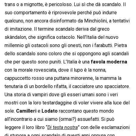
trans o a mignotte, è pericoloso. Lui sì che dà scandalo. Il
suo comportamento è riprovevole perché può indurre
qualcuno, non ancora disinformato da Minchiolini, a tentativi
di imitazione. Il termine scandalo deriva dal greco
skàndalon, che significa ostacolo. Nell’Italia del nuovo
millennio gli ostacoli sono gli onesti, non i farabutti. Pietra
dello scandalo sono coloro che si oppongono agli scandali
che per questo sono puniti. L’Italia è una
favola moderna
con la morale rovesciata, dove il lupo è la nonna,
cappuccetto rosso una puttana minorenne, la mamma la
tenutaria di un bordello rifatta, il cacciatore uno spacciatore.
Una storia di vampiri dove gli esseri umani sono i veri
mostri con la loro testardaggine di voler vivere alla luce del
sole.
Camilleri
e
Lodato
raccontano questo mondo
all’incontrario a cui siamo (ormai?) assuefatti. Si può
leggere il loro libro “
Di testa nostra
” con delle esclamazioni
di stupore a ogni scandalo di questi anni oppure con