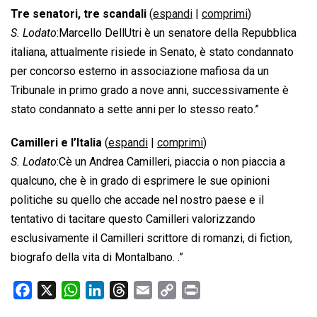
Tre senatori, tre scandali
(
espandi
|
comprimi
)
S. Lodato
:Marcello DellUtri è un senatore della Repubblica
italiana, attualmente risiede in Senato, è stato condannato
per concorso esterno in associazione mafiosa da un
Tribunale in primo grado a nove anni, successivamente è
stato condannato a sette anni per lo stesso reato.”
Camilleri e l’Italia
(
espandi
|
comprimi
)
S. Lodato
:Cè un Andrea Camilleri, piaccia o non piaccia a
qualcuno, che è in grado di esprimere le sue opinioni
politiche su quello che accade nel nostro paese e il
tentativo di tacitare questo Camilleri valorizzando
esclusivamente il Camilleri scrittore di romanzi, di fiction,
biografo della vita di Montalbano. .”
F
X
W
L
T
E
C
P
a
h
i
h
m
o
r