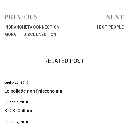
c
a
n
r
a
p
i
e
t
k
e
i
y
n
PREVIOUS
NEXT
b
s
e
a
l
L
t
o
A
d
d
i
‘NDRANGHETA CONNECTION,
I BOT PEOPLE
o
p
I
s
n
MORATTI DISCONNECTION
k
p
n
k
RELATED POST
Luglio 26, 2010
Le bollette non finiscono mai
Giugno 7, 2010
S.O.S. Cultura
Giugno 4, 2010