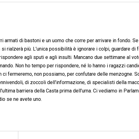
erri armati di bastoni e un uomo che corre per arrivare in fondo. S
i rialzerà più. L’unica possibilità è ignorare i colpi, guardare di 
rispondere agli sputi e agli insulti. Mancano due settimane al vot
ando. Non ho tempo per rispondere, né lo hanno i ragazzi candid
n ci fermeremo, non possiamo, per confutare delle menzogne. S
ennivendoli, di zoccoli dell’informazione, di specialisti della mac
’ultima barriera della Casta prima dell’urna. Ci vediamo in Parla
ndio se ne avete uno.