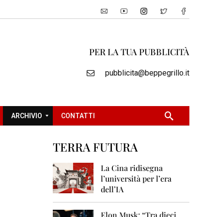
PER LA TUA PUBBLICITÀ
pubblicita@beppegrillo.it
ARCHIVIO
CONTATTI
TERRA FUTURA
2
0
La Cina ridisegna
0
l’università per l’era
5
dell’IA
2
0
Elon Musk: “Tra dieci