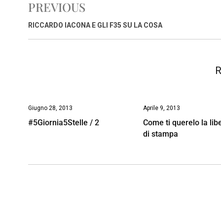
PREVIOUS
b
s
e
a
l
L
t
o
A
d
d
i
RICCARDO IACONA E GLI F35 SU LA COSA
o
p
I
s
n
k
p
n
k
R
Giugno 28, 2013
Aprile 9, 2013
#5Giornia5Stelle / 2
Come ti querelo la lib
di stampa