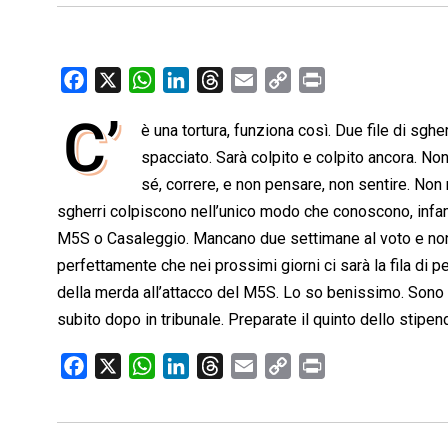
F
X
W
L
T
E
C
P
a
h
i
h
m
o
r
C’
è una tortura, funziona così. Due file di sgh
c
a
n
r
a
p
i
e
spacciato. Sarà colpito e colpito ancora. Non s
t
k
e
i
y
n
b
s
e
a
l
L
t
sé, correre, e non pensare, non sentire. Non 
o
A
d
d
i
sgherri colpiscono nell’unico modo che conoscono, infam
o
p
I
s
n
M5S o Casaleggio. Mancano due settimane al voto e no
k
p
n
k
perfettamente che nei prossimi giorni ci sarà la fila di p
della merda all’attacco del M5S. Lo so benissimo. Sono l
subito dopo in tribunale. Preparate il quinto dello stipe
F
X
W
L
T
E
C
P
a
h
i
h
m
o
r
c
a
n
r
a
p
i
e
t
k
e
i
y
n