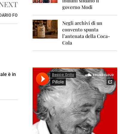
indiani sfidano il
0
NEXT
1
governo Modi
1
DARIO FO
Negli archivi di un
2
0
convento spunta
1
l’antenata della Coca-
2
Cola
2
0
1
3
ale è in
2
0
1
4
2
0
1
5
2