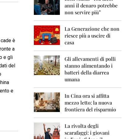
0
anni il denaro potrebbe
6
non servire più”
2
0
La Generazione che non
0
7
riesce più a uscire di
e cade è
casa
2
fronte a
0
o e gli
0
Gli allevamenti di polli
8
stanno alimentando i
ati del
batteri della diarrea
o
2
umana
0
china
0
mento e
9
In Cina ora si affitta
mezzo letto: la nuova
2
frontiera del risparmio
0
1
0
La rivolta degli
scarafaggi: i giovani
2