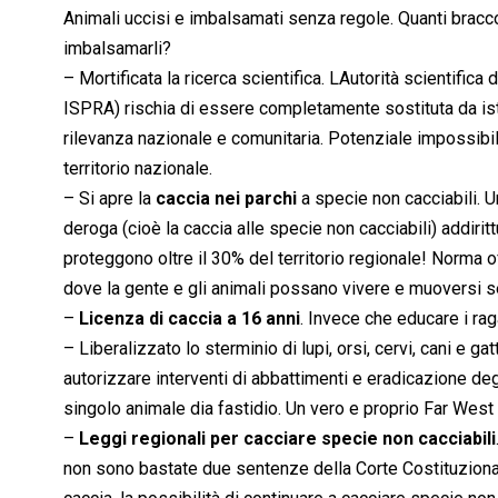
Animali uccisi e imbalsamati senza regole. Quanti braccon
imbalsamarli?
– Mortificata la ricerca scientifica. LAutorità scientifica
ISPRA) rischia di essere completamente sostituta da istitu
rilevanza nazionale e comunitaria. Potenziale impossibili
territorio nazionale.
– Si apre la
caccia nei parchi
a specie non cacciabili. U
deroga (cioè la caccia alle specie non cacciabili) addiritt
proteggono oltre il 30% del territorio regionale! Norma 
dove la gente e gli animali possano vivere e muoversi s
–
Licenza di caccia a 16 anni
. Invece che educare i raga
– Liberalizzato lo sterminio di lupi, orsi, cervi, cani e gat
autorizzare interventi di abbattimenti e eradicazione deg
singolo animale dia fastidio. Un vero e proprio Far West 
–
Leggi regionali per cacciare specie non cacciabili
non sono bastate due sentenze della Corte Costituzionale