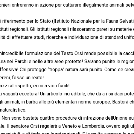
ieri entreranno in azione per catturare illegalmente animali selv
 di riferimento per lo Stato (lIstituto Nazionale per la Fauna Selvat
ti regionali. Gli istituti regionali rilasceranno pareri su materie 
tà di effettuare studi, ricerche e individuazione di standard unif
nincredibile formulazione del Testo Orsi rende possibile la cacci
ura nei Parchi e nelle altre aree protette! Saranno punite le regio
offensiva! Chi protegge “troppa” natura sarà punito. Come se crea
ereni, fosse un reato!
zzi al rispetto, ecco a voi i fucili!
ti vaganti eccetera! Un articolo incredibile, che dà a i sindaci pote
li animali, in barba alle più elementari norme europee. Basterà c
naturalistico.
. Non sono bastate quattro procedure di infrazione dellUnione e
. Il senatore Orsi regalerà a Veneto e Lombardia, ovvero agli ul