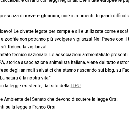
 cacciabili, e di farlo con leggi regionali. E le multe europee le 
n presenza di
neve e ghiaccio
, cioè in momenti di grandi difficolt
dioevo! Le civette legate per zampe e ali e utilizzate come esca!
 e zoofile non potranno più svolgere vigilanza! Nel Paese con il 
rsi? Riduce la vigilanza!
mitato tecnico nazionale. Le associazioni ambientaliste presenti 
PA, storica associazione animalista italiana, viene del tutto est
ifesa degli animali selvatici che stanno nascendo sui blog, su Fa
La natura è la nostra vita.”
n la legge esistente, dal sito della
LIPU
 e Ambiente del Senato
che devono discutere la legge Orsi.
ti sulla legge a Franco Orsi