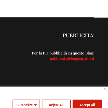
PUBBLICITA'
Per la tua pubblicità su questo Blog:
pubblicita@beppegrillo.it
c.com
Customize
Reject All
Accept All