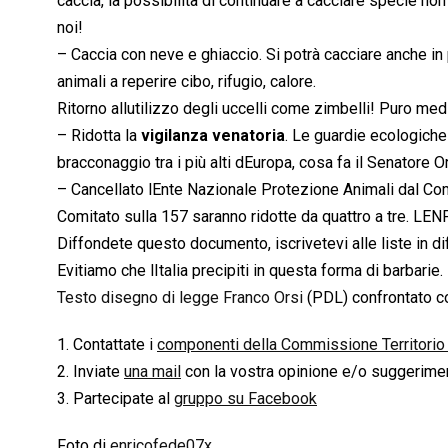
caccia, la possibilità di continuare a cacciare specie non
noi!
– Caccia con neve e ghiaccio. Si potrà cacciare anche i
animali a reperire cibo, rifugio, calore.
Ritorno allutilizzo degli uccelli come zimbelli! Puro me
– Ridotta la
vigilanza venatoria
. Le guardie ecologiche
bracconaggio tra i più alti dEuropa, cosa fa il Senatore O
– Cancellato lEnte Nazionale Protezione Animali dal Co
Comitato sulla 157 saranno ridotte da quattro a tre. LEN
Diffondete questo documento, iscrivetevi alle liste in d
Evitiamo che lItalia precipiti in questa forma di barbarie. 
Testo disegno di legge Franco Orsi
(PDL) confrontato co
1. Contattate i
componenti della Commissione Territorio
2. Inviate
una mail
con la vostra opinione e/o suggerimen
3. Partecipate al
gruppo su Facebook
Foto di
enricofede07x