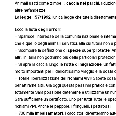
Animali usati come zimbelli,
caccia nei parchi
, riduzion
altre nefandezze.
La
legge 157/1992
, lunica legge che tutela direttamen
Ecco la
lista degli orrori
:
– Sparisce linteresse della comunità nazionale e internaz
che è quello degli animali selvatici, alla cui tutela non è 
– Scompare la definizione di
specie superprotette
. A
altri, in Italia non godranno più delle particolari protezi
– Si apre la caccia lungo le
rotte di migrazione
. Un fat
molto importanti per il delicatissimo viaggio e la sosta d
– Totale liberalizzazione dei
richiami vivi
! Sapete cosa s
per attirarne altri. Già oggi questa pessima pratica è con
totalmente Sarà possibile detenerne e utilizzarne un numer
Sarà sufficiente un certificato. Uno per tutti! Tutte le sp
richiami vivi. Anche le peppole, i fringuelli, i pettirossi.
– 700 mila
imbalsamatori
. I cacciatori diventeranno a