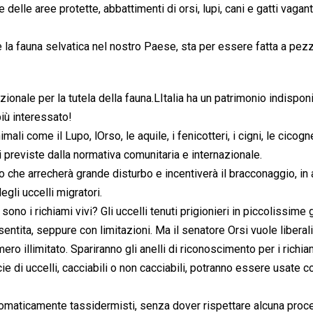
e delle aree protette, abbattimenti di orsi, lupi, cani e gatti vagant
te la fauna selvatica nel nostro Paese, sta per essere fatta a pezz
ionale per la tutela della fauna.LItalia ha un patrimonio indisponi
più interessato!
nimali come il Lupo, lOrso, le aquile, i fenicotteri, i cigni, le cicogn
oni previste dalla normativa comunitaria e internazionale.
to che arrecherà grande disturbo e incentiverà il bracconaggio, in
egli uccelli migratori.
ono i richiami vivi? Gli uccelli tenuti prigionieri in piccolissime
sentita, seppure con limitazioni. Ma il senatore Orsi vuole liberal
o illimitato. Spariranno gli anelli di riconoscimento per i richiam
ecie di uccelli, cacciabili o non cacciabili, potranno essere usate 
utomaticamente tassidermisti, senza dover rispettare alcuna proc