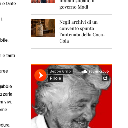
indiani sfidano il
0
i e tante
1
governo Modi
1
i.
Negli archivi di un
2
0
convento spunta
1
l’antenata della Coca-
2
bile,
Cola
2
0
e e tanti
1
3
 aree
2
0
1
 gabbie
4
izzarla
2
i vivi.
0
come
1
5
edura.
2