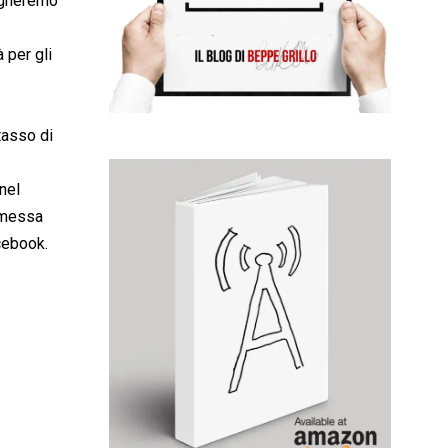
pagheremo
à per gli
tasso di
nel
romessa
cebook.