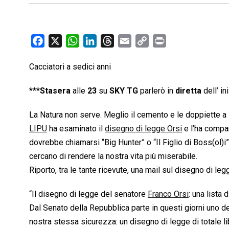
F
X
W
L
T
E
C
P
a
h
i
h
m
o
r
Cacciatori a sedici anni
c
a
n
r
a
p
i
e
t
k
e
i
y
n
***
Stasera
alle
23
su
SKY TG
parlerò in
diretta
dell’ i
b
s
e
a
l
L
t
o
A
d
d
i
La Natura non serve. Meglio il cemento e le doppiette a
o
p
I
s
n
LIPU
ha esaminato il
disegno di legge Orsi
e l’ha compar
k
p
n
k
dovrebbe chiamarsi “Big Hunter” o “Il Figlio di Boss(ol)i
cercano di rendere la nostra vita più miserabile.
Riporto, tra le tante ricevute, una mail sul disegno di leg
“Il disegno di legge del senatore
Franco Orsi
: una lista 
Dal Senato della Repubblica parte in questi giorni uno d
nostra stessa sicurezza: un disegno di legge di totale li