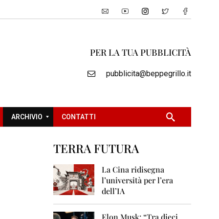
PER LA TUA PUBBLICITÀ
pubblicita@beppegrillo.it
ARCHIVIO
CONTATTI
TERRA FUTURA
2
0
La Cina ridisegna
0
l’università per l’era
5
dell’IA
2
0
Elon Musk: “Tra dieci