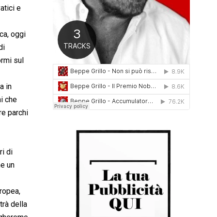
atici e
0
1
6
ica, oggi
di
ormi sul
a in
ni che
re parchi
ri di
he un
uropea,
trà della