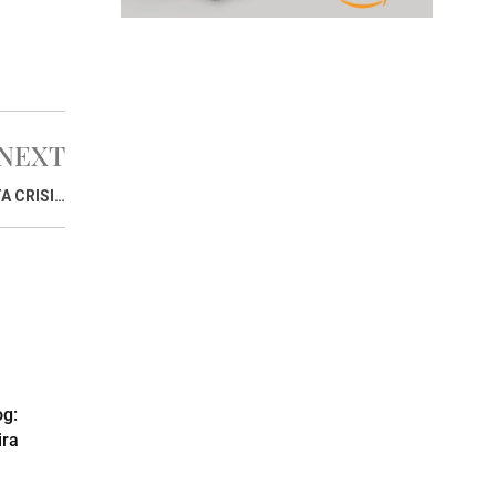
NEXT
A CRISI…
og:
ra