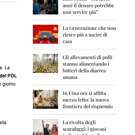
0
anni il denaro potrebbe
6
non servire più”
2
0
La Generazione che non
0
7
riesce più a uscire di
casa
2
0
0
Gli allevamenti di polli
8
stanno alimentando i
e. La
batteri della diarrea
2
 del PDL
umana
0
i giorno
0
9
In Cina ora si affitta
mezzo letto: la nuova
2
frontiera del risparmio
0
1
0
La rivolta degli
alla
scarafaggi: i giovani
2