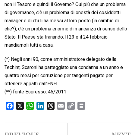
non il Tesoro e quindi il Governo? Qui più che un problema
di governance, c’è un problema di onestà dei cosiddetti
manager e di chi li ha messi al loro posto (in cambio di
che?), c’è un problema enorme di mancanza di senso dello
Stato. Il Paese sta franando. Il 23 e il 24 febbraio
mandiamoli tutti a casa.
(*) Negli anni 90, come amministratore delegato della
Techint, Scaroni ha patteggiato una condanna a un anno e
quattro mesi per corruzione per tangenti pagate per
ottenere appalti dall’ENEL
(**) fonte Espresso, 45/2011
F
X
W
L
T
E
C
P
a
h
i
h
m
o
r
c
a
n
r
a
p
i
e
t
k
e
i
y
n
PREVIOUS
NEXT