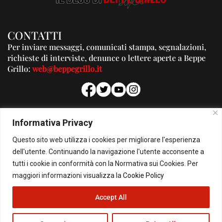
CONTATTI
Per inviare messaggi, comunicati stampa, segnalazioni,
richieste di interviste, denunce o lettere aperte a Beppe
Grillo:
web@beppegrillo.it
PUBBLICITA'
Informativa Privacy
Per la tua pubblicità su questo Blog:
Questo sito web utilizza i cookies per migliorare l'esperienza
pubblicita@beppegrillo.it
dell'utente. Continuando la navigazione l'utente acconsente a
tutti i cookie in conformità con la Normativa sui Cookies. Per
HOMEPAGE
COOKIE POLICY
PRIVACY POLICY
CONTATTI
maggiori informazioni visualizza la
Cookie Policy
Accept All
© Copyright 2026 - Il Blog di Beppe Grillo. All Rights Reserved - Powered by
happygrafic.com