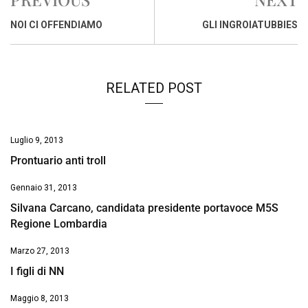
b
s
e
a
l
L
t
o
A
d
d
i
NOI CI OFFENDIAMO
GLI INGROIATUBBIES
o
p
I
s
n
k
p
n
k
RELATED POST
Luglio 9, 2013
Prontuario anti troll
Gennaio 31, 2013
Silvana Carcano, candidata presidente portavoce M5S
Regione Lombardia
Marzo 27, 2013
I figli di NN
Maggio 8, 2013