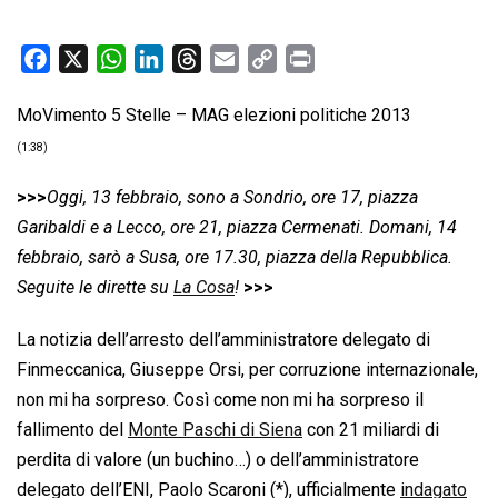
F
X
W
L
T
E
C
P
a
h
i
h
m
o
r
MoVimento 5 Stelle – MAG elezioni politiche 2013
c
a
n
r
a
p
i
e
t
k
e
i
y
n
(1:38)
b
s
e
a
l
L
t
>>>
Oggi, 13 febbraio, sono a Sondrio, ore 17, piazza
o
A
d
d
i
Garibaldi e a Lecco, ore 21, piazza Cermenati. Domani, 14
o
p
I
s
n
febbraio, sarò a Susa, ore 17.30, piazza della Repubblica.
k
p
n
k
Seguite le dirette su
La Cosa
!
>>>
La notizia dell’arresto dell’amministratore delegato di
Finmeccanica, Giuseppe Orsi, per corruzione internazionale,
non mi ha sorpreso. Così come non mi ha sorpreso il
fallimento del
Monte Paschi di Siena
con 21 miliardi di
perdita di valore (un buchino…) o dell’amministratore
delegato dell’ENI, Paolo Scaroni (*), ufficialmente
indagato