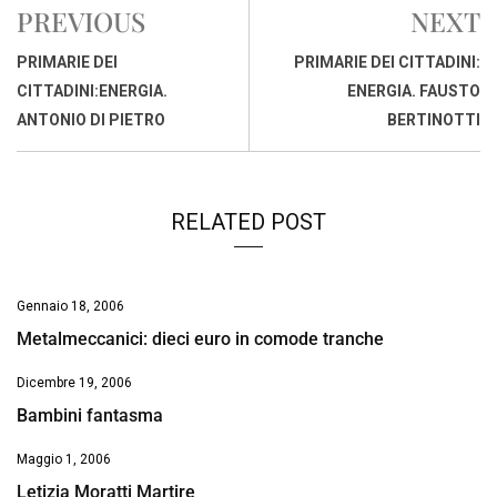
e
t
k
e
i
y
n
PREVIOUS
NEXT
b
s
e
a
l
L
t
o
A
d
d
i
PRIMARIE DEI
PRIMARIE DEI CITTADINI:
o
p
I
s
n
CITTADINI:ENERGIA.
ENERGIA. FAUSTO
k
p
n
k
ANTONIO DI PIETRO
BERTINOTTI
RELATED POST
Gennaio 18, 2006
Metalmeccanici: dieci euro in comode tranche
Dicembre 19, 2006
Bambini fantasma
Maggio 1, 2006
Letizia Moratti Martire