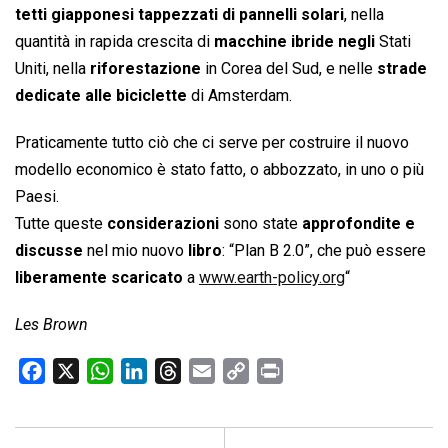
tetti giapponesi tappezzati di pannelli solari
, nella
quantità in rapida crescita di
macchine ibride negli
Stati
Uniti, nella
riforestazione
in Corea del Sud, e nelle
strade
dedicate alle biciclette
di Amsterdam.
Praticamente tutto ciò che ci serve per costruire il nuovo
modello economico è stato fatto, o abbozzato, in uno o più
Paesi.
Tutte queste
considerazioni
sono state
approfondite e
discusse
nel mio nuovo
libro
: “Plan B 2.0”, che può essere
liberamente scaricato
a
www.earth-policy.org
“
Les Brown
F
X
W
L
T
E
C
P
a
h
i
h
m
o
r
c
a
n
r
a
p
i