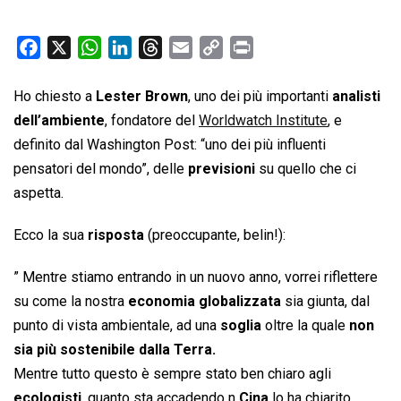
F
X
W
L
T
E
C
P
a
h
i
h
m
o
r
c
a
n
r
a
p
i
Ho chiesto a
Lester Brown
, uno dei più importanti
analisti
e
t
k
e
i
y
n
dell’ambiente
, fondatore del
Worldwatch Institute
, e
b
s
e
a
l
L
t
definito dal Washington Post: “uno dei più influenti
o
A
d
d
i
pensatori del mondo”, delle
previsioni
su quello che ci
o
p
I
s
n
aspetta.
k
p
n
k
Ecco la sua
risposta
(preoccupante, belin!):
” Mentre stiamo entrando in un nuovo anno, vorrei riflettere
su come la nostra
economia globalizzata
sia giunta, dal
punto di vista ambientale, ad una
soglia
oltre la quale
non
sia più sostenibile dalla Terra.
Mentre tutto questo è sempre stato ben chiaro agli
ecologisti
, quanto sta accadendo n
Cina
lo ha chiarito