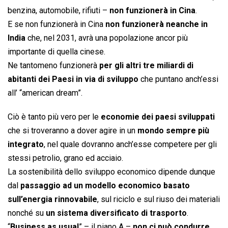
benzina, automobile, rifiuti –
non funzionerà in Cina
.
E se non funzionerà in Cina
non funzionerà neanche in
India
che, nel 2031, avrà una popolazione ancor più
importante di quella cinese.
Ne tantomeno funzionerà
per gli altri tre miliardi di
abitanti dei Paesi in via di sviluppo
che puntano anch’essi
all’ “american dream”.
Ciò è tanto più vero per le
economie dei paesi sviluppati
che si troveranno a dover agire in un
mondo sempre più
integrato
, nel quale dovranno anch’esse competere per gli
stessi petrolio, grano ed acciaio.
La sostenibilità dello sviluppo economico dipende dunque
dal
passaggio ad un modello economico basato
sull’energia rinnovabile
, sul riciclo e sul riuso dei materiali
nonché su
un sistema diversificato di trasporto
.
“
Business as usual
” – il piano A –
non ci può condurre