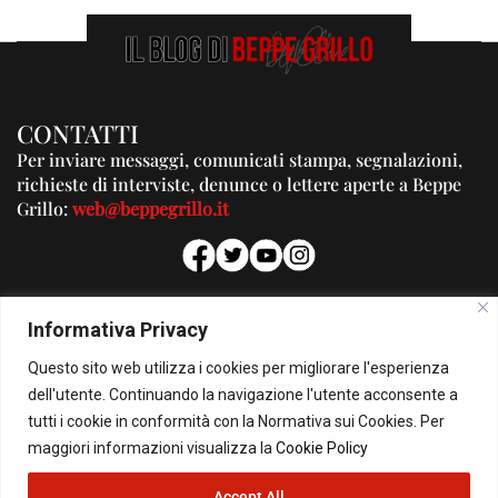
CONTATTI
Per inviare messaggi, comunicati stampa, segnalazioni,
richieste di interviste, denunce o lettere aperte a Beppe
Grillo:
web@beppegrillo.it
PUBBLICITA'
Informativa Privacy
Per la tua pubblicità su questo Blog:
Questo sito web utilizza i cookies per migliorare l'esperienza
pubblicita@beppegrillo.it
dell'utente. Continuando la navigazione l'utente acconsente a
tutti i cookie in conformità con la Normativa sui Cookies. Per
HOMEPAGE
COOKIE POLICY
PRIVACY POLICY
CONTATTI
maggiori informazioni visualizza la
Cookie Policy
Accept All
© Copyright 2026 - Il Blog di Beppe Grillo. All Rights Reserved - Powered by