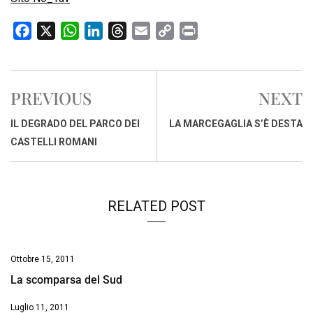
F
X
W
L
T
E
C
P
a
h
i
h
m
o
r
c
a
n
r
a
p
i
e
t
k
e
i
y
n
PREVIOUS
NEXT
b
s
e
a
l
L
t
o
A
d
d
i
IL DEGRADO DEL PARCO DEI
LA MARCEGAGLIA S’È DESTA
o
p
I
s
n
CASTELLI ROMANI
k
p
n
k
RELATED POST
Ottobre 15, 2011
La scomparsa del Sud
Luglio 11, 2011