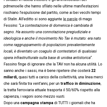
pdmenoelle che hanno sfilato nelle ultime manifestazioni
rischiano l’espulsione dal partito, come ai bei vecchi tempi
di Stalin. All’editto si sono aggiunte
le parole
di mago
Fessino: “
La contestazione di domenica è cambiata di
segno. Ha assunto una connotazione pregiudiziale e
ideologica e anche il movimento No Tav è mutato: era nato
come raggruppamento di popolazioni prevalentemente
locali, è diventato un coagulo di contestatori di qualsiasi
opera infrastrutturale sulla base di unidea antistorica
“.
Fassino finge di ignorare che la TAV non ha alcuna utilità. Lo
sanno anche i sassi, ma è bene ripetere che costerà
22
miliardi,
quasi tutti a carico della collettività, una linea merci
che sarà finita tra vent’anni, per un
traffico in diminuzione
,
la tratta ferroviaria attuale trasporta il 50/60% rispetto alla
capienza, i vagoni sono mezzo vuoti.
Dopo una
campagna stampa
di TUTTI i giornali che ha