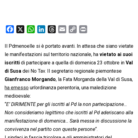
F
X
W
L
T
E
C
P
a
h
i
h
m
o
r
c
a
n
r
a
p
i
Il Pdmenoelle si è portato avanti. In attesa che siano vietate
e
t
k
e
i
y
n
le manifestazioni sul territorio nazionale, ha
vietato ai suoi
b
s
e
a
l
L
t
iscritti
di partecipare a quella di domenica 23 ottobre in
Val
o
A
d
d
i
di Susa
dei No Tav. Il segretario regionale piemontese
o
p
I
s
n
Gianfranco Morgando
, la Fata Morganda della Val di Susa,
k
p
n
k
ha emesso
un’ordinanza perentoria, una maledizione
medioevale:
“
E’ DIRIMENTE per gli iscritti al Pd la non partecipazione…
Non consideriamo legittimo che iscritti al Pd aderiscano alla
manifestazione di domenica… Sarà messa in discussione la
convivenza nel partito con queste persone
“.
I sindaci in fascia tricolore e gli amministratori del