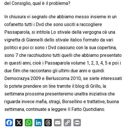
del Consiglio, qual è il problema?
In chiusura vi segnalo che abbiamo messo insieme in un
cofanetto tutti i Dvd che sono usciti a raccogliere
Passaparola, si intitola Lo stivale della vergogna cè una
vignetta di Giannelli dello stivale italico formato da vari
politici e poi ci sono i Dvd ciascuno con la sua copertina,
sono 7 che racchiudono tutti quelli che abbiamo presentato
in questi anni, cioè i Passaparola volume 1, 2, 3, 4, 5 e poi i
due film che raccontano gli ultimi due anni e quindi
Democrazya 2009 e Berluscoma 2010, se siete interessati
lo potete prendere on line tramite il blog di Grillo, la
settimana prossima presenteremo unaltra iniziativa che
riguarda invece mafia, stragi, Borsellino e trattative, buona
settimana, continuate a leggere Il Fatto Quotidiano.
F
X
W
L
T
E
C
P