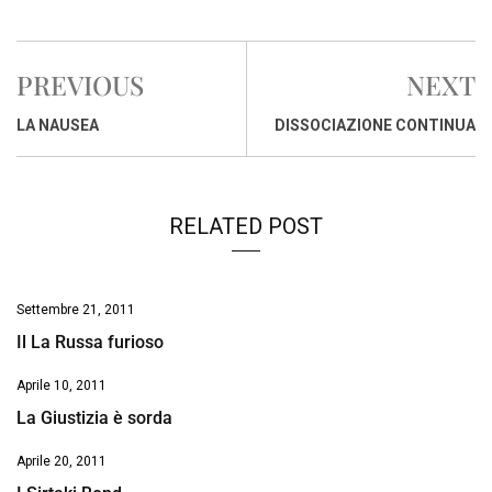
a
h
i
h
m
o
r
c
a
n
r
a
p
i
e
t
k
e
i
y
n
PREVIOUS
NEXT
b
s
e
a
l
L
t
o
A
d
d
i
LA NAUSEA
DISSOCIAZIONE CONTINUA
o
p
I
s
n
k
p
n
k
RELATED POST
Settembre 21, 2011
Il La Russa furioso
Aprile 10, 2011
La Giustizia è sorda
Aprile 20, 2011