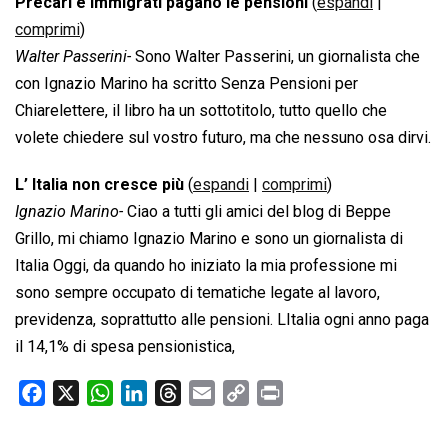
Precari e immigrati pagano le pensioni
(
espandi
|
comprimi
)
Walter Passerini-
Sono Walter Passerini, un giornalista che
con Ignazio Marino ha scritto Senza Pensioni per
Chiarelettere, il libro ha un sottotitolo, tutto quello che
volete chiedere sul vostro futuro, ma che nessuno osa dirvi.
L’ Italia non cresce più
(
espandi
|
comprimi
)
Ignazio Marino-
Ciao a tutti gli amici del blog di Beppe
Grillo, mi chiamo Ignazio Marino e sono un giornalista di
Italia Oggi, da quando ho iniziato la mia professione mi
sono sempre occupato di tematiche legate al lavoro,
previdenza, soprattutto alle pensioni. LItalia ogni anno paga
il 14,1% di spesa pensionistica,
F
X
W
L
T
E
C
P
a
h
i
h
m
o
r
c
a
n
r
a
p
i