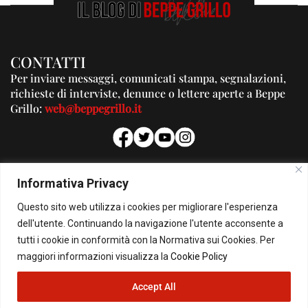
CONTATTI
Per inviare messaggi, comunicati stampa, segnalazioni,
richieste di interviste, denunce o lettere aperte a Beppe
Grillo:
web@beppegrillo.it
PUBBLICITA'
Informativa Privacy
Per la tua pubblicità su questo Blog:
Questo sito web utilizza i cookies per migliorare l'esperienza
pubblicita@beppegrillo.it
dell'utente. Continuando la navigazione l'utente acconsente a
tutti i cookie in conformità con la Normativa sui Cookies. Per
HOMEPAGE
COOKIE POLICY
PRIVACY POLICY
CONTATTI
maggiori informazioni visualizza la
Cookie Policy
Accept All
© Copyright 2026 - Il Blog di Beppe Grillo. All Rights Reserved - Powered by
happygrafic.com