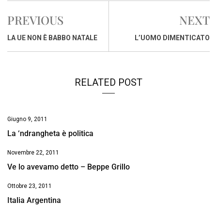
e
t
k
e
i
y
n
PREVIOUS
NEXT
b
s
e
a
l
L
t
o
A
d
d
i
LA UE NON È BABBO NATALE
L’UOMO DIMENTICATO
o
p
I
s
n
k
p
n
k
RELATED POST
Giugno 9, 2011
La ‘ndrangheta è politica
Novembre 22, 2011
Ve lo avevamo detto – Beppe Grillo
Ottobre 23, 2011
Italia Argentina