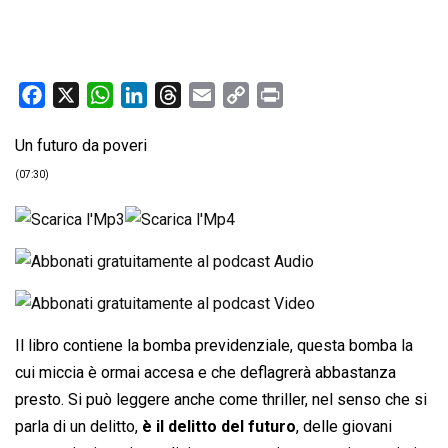
F
X
W
L
T
E
C
P
a
h
i
h
m
o
r
Un futuro da poveri
c
a
n
r
a
p
i
e
t
k
e
i
y
n
(07:30)
b
s
e
a
l
L
t
o
A
d
d
i
o
p
I
s
n
k
p
n
k
Il libro contiene la bomba previdenziale, questa bomba la
cui miccia è ormai accesa e che deflagrerà abbastanza
presto. Si può leggere anche come thriller, nel senso che si
parla di un delitto,
è il delitto del futuro
, delle giovani