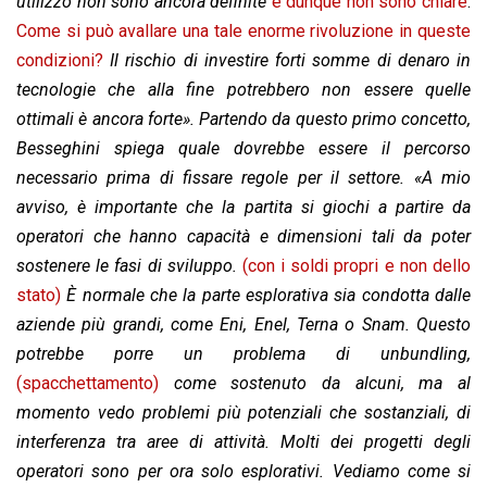
utilizzo non sono ancora definite
e dunque non sono chiare
.
Come si può avallare una tale enorme rivoluzione in queste
condizioni?
Il rischio di investire forti somme di denaro in
tecnologie che alla fine potrebbero non essere quelle
ottimali è ancora forte». Partendo da questo primo concetto,
Besseghini spiega quale dovrebbe essere il percorso
necessario prima di fissare regole per il settore. «A mio
avviso, è importante che la partita si giochi a partire da
operatori che hanno capacità e dimensioni tali da poter
sostenere le fasi di sviluppo.
(con i soldi propri e non dello
stato)
È normale che la parte esplorativa sia condotta dalle
aziende più grandi, come Eni, Enel, Terna o Snam. Questo
potrebbe porre un problema di unbundling,
(spacchettamento)
come sostenuto da alcuni, ma al
momento vedo problemi più potenziali che sostanziali, di
interferenza tra aree di attività. Molti dei progetti degli
operatori sono per ora solo esplorativi. Vediamo come si