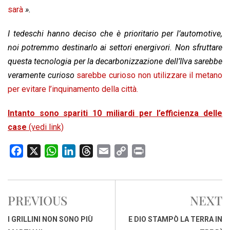
sarà
».
I tedeschi hanno deciso che è prioritario per l’automotive,
noi potremmo destinarlo ai settori energivori. Non sfruttare
questa tecnologia per la decarbonizzazione dell’Ilva sarebbe
veramente curioso
sarebbe curioso non utilizzare il metano
per evitare l’inquinamento della città.
Intanto sono spariti 10 miliardi per l’efficienza delle
case
(vedi link)
F
X
W
L
T
E
C
P
a
h
i
h
m
o
r
c
a
n
r
a
p
i
e
t
k
e
i
y
n
PREVIOUS
NEXT
b
s
e
a
l
L
t
o
A
d
d
i
I GRILLINI NON SONO PIÙ
E DIO STAMPÒ LA TERRA IN