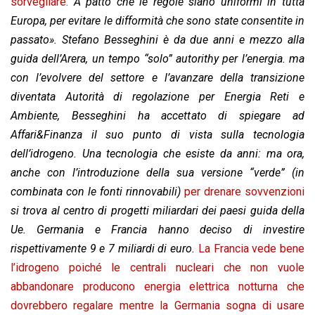
sorvegliare.
A patto che le regole siano uniformi in tutta
Europa, per evitare le difformità che sono state consentite in
passato». Stefano Besseghini è da due anni e mezzo alla
guida dell’Arera, un tempo “solo” autorithy per l’energia. ma
con l’evolvere del settore e l’avanzare della transizione
diventata Autorità di regolazione per Energia Reti e
Ambiente, Besseghini ha accettato di spiegare ad
Affari&Finanza il suo punto di vista sulla tecnologia
dell’idrogeno. Una tecnologia che esiste da anni: ma ora,
anche con l’introduzione della sua versione “verde” (in
combinata con le fonti rinnovabili)
per drenare sovvenzioni
si trova al centro di progetti miliardari dei paesi guida della
Ue. Germania e Francia hanno deciso di investire
rispettivamente 9 e 7 miliardi di euro.
La Francia vede bene
l’idrogeno poiché le centrali nucleari che non vuole
abbandonare producono energia elettrica notturna che
dovrebbero regalare mentre la Germania sogna di usare