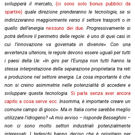
svilupperà il mercato,
(ci sono solo bonus pubblici da
spartire)
quale direzione prenderanno le tecnologie, se si
indirizzeranno maggiormente verso il settore trasporti o in
quello dell’energia
nessuno dei due
.
Progressivamente si
potrà definire il perimetro delle regole: è uno di quei casi in
cui l’innovazione va governata in divenire»
.
Con una
avvertenza ulteriore, le regole devono essere uguali per tutti
i paesi della Ue: «In giro per l’Europa non tutti hanno la
stessa interpretazione della separazione proprietaria tra reti
e produzione nel settore energia. La cosa importante è che
non si creino asimmetrie nelle potenzialità di accedere e
sviluppare questa tecnologia.
Si parla senza aver ancora
capito a cosa serve ecc.
Insomma, è importante creare un
comune campo di gioco». Ma in Italia come sarebbe meglio
utilizzare l’idrogeno? «A mio avviso – risponde Besseghini –
non ci sono molto settori industriali potenzialmente
interessati. I tedeschi hanno deciso che è prioritario per