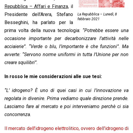
o
A
d
d
i
Repubblica – Affari e Finanza,
il
o
p
I
s
n
Presidente dell’Arera, Stefano
La Repubblica – Lunedì, 8
febbraio 2021
k
p
n
k
Besseghini, ha parlato per la
prima volta della nuova tecnologia:
“Potrebbe essere una
occasione importante per decarbonizzare l’attività nelle
acciaierie”. “Verde o blu, l’importante è che funzioni”. Ma
avverte: “Servono norme uniformi in tutta l’Unione per non
creare squilibri”.
In rosso le mie considerazioni alle sue tesi:
“L’ idrogeno? È uno di quei casi in cui l’innovazione va
regolata in divenire. Prima vediamo quale direzione prende.
Lasciamo fare al mercato e poi interveniamo perchè ci sia
concorrenza.
Il mercato dell’idrogeno elettrolitico, ovvero dell’idrogeno di