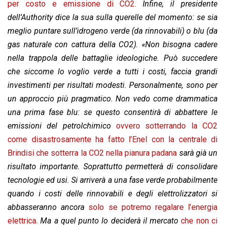
per costo e emissione di CO2.
Infine, il presidente
dell’Authority dice la sua sulla querelle del momento: se sia
meglio puntare sull’idrogeno verde (da rinnovabili) o blu (da
gas naturale con cattura della CO2). «Non bisogna cadere
nella trappola delle battaglie ideologiche. Può succedere
che siccome lo voglio verde a tutti i costi, faccia grandi
investimenti per risultati modesti. Personalmente, sono per
un approccio più pragmatico. Non vedo come drammatica
una prima fase blu: se questo consentirà di abbattere le
emissioni del petrolchimico
ovvero sotterrando la CO2
come disastrosamente ha fatto l’Enel con la centrale di
Brindisi che sotterra la CO2 nella pianura padana
sarà già un
risultato importante. Soprattutto permetterà di consolidare
tecnologie ed usi. Si arriverà a una fase verde probabilmente
quando i costi delle rinnovabili e degli elettrolizzatori si
abbasseranno ancora
solo se potremo regalare
l’energia
elettrica.
Ma a quel punto lo deciderà il mercato
che non ci