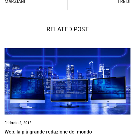
o
p
I
s
n
MARZIANI
TRE DÌ
k
p
n
k
RELATED POST
Febbraio 2, 2018
Web: la più grande redazione del mondo