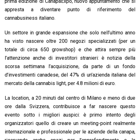
o
A
d
d
i
prima edizione di CanapaExpo, nuovo appuntamento che si
o
p
I
s
n
appresta a diventare punto di riferimento del
k
p
n
k
cannabusiness italiano.
Un settore in grande espansione che solo nell’ultimo anno
ha visto nascere oltre 200 negozi specializzati (per un
totale di circa 650 growshop) e che attira sempre più
l’attenzione anche di investitori stranieri: è notizia della
scorsa settimana l’acquisizione, da parte di un fondo
d’investimenti canadese, del 47% di un’azienda italiana del
mercato della cannabis light, per 4.8 milioni di euro.
La location, a 20 minuti dal centro di Milano e meno di due
ore dalla Svizzera, contribuisce a far nascere questo
evento sotto i migliori auspici: è primo intento degli
organizzatori quello di creare un meeting-point realmente
internazionale e professionale per le aziende della canapa,