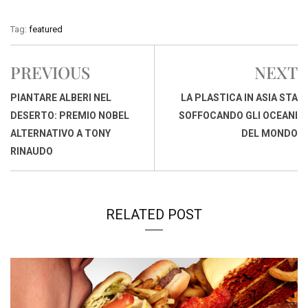
a
h
i
h
m
o
r
c
a
n
r
a
p
i
Tag:
featured
e
t
k
e
i
y
n
b
s
e
a
l
L
t
PREVIOUS
NEXT
o
A
d
d
i
o
p
I
s
n
PIANTARE ALBERI NEL
LA PLASTICA IN ASIA STA
k
p
n
k
DESERTO: PREMIO NOBEL
SOFFOCANDO GLI OCEANI
ALTERNATIVO A TONY
DEL MONDO
RINAUDO
RELATED POST