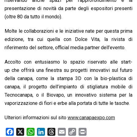
riservando anche spazi per l’approfondimento e la
presentazione di novità da parte degli espositori presenti
(oltre 80 da tutto il mondo).
Molte le collaborazioni e le iniziative nate per questa prima
edizione, tra cui quella con Dolce Vita, la rivista di
riferimento del settore, official media partner dell’evento.
Accolto con entusiasmo lo spazio riservato alle start-
up che offrirà una finestra su progetti innovativi sul futuro
della canapa, come la stampa 3D con la bio-plastica di
canapa, il progetto dell’impianto di stigliatura mobile di
Tecnocanapa, o il Biovapo, un innovativo sistema per la
vaporizzazione di fiori e erbe alla portata di tutte le tasche.
Ulteriori informazioni sul sito
www.canapaexpo.com
F
X
W
L
T
E
C
P