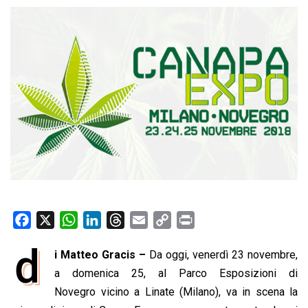
F
X
W
L
T
E
C
P
a
h
i
h
m
o
r
d
i Matteo Gracis –
Da oggi, venerdì 23 novembre,
c
a
n
r
a
p
i
e
a domenica 25, al Parco Esposizioni di
t
k
e
i
y
n
b
s
e
a
l
L
t
Novegro vicino a Linate (Milano), va in scena la