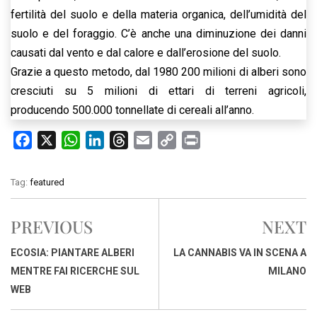
fertilità del suolo e della materia organica, dell’umidità del
suolo e del foraggio. C’è anche una diminuzione dei danni
causati dal vento e dal calore e dall’erosione del suolo.
Grazie a questo metodo, dal 1980 200 milioni di alberi sono
cresciuti su 5 milioni di ettari di terreni agricoli,
producendo 500.000 tonnellate di cereali all’anno.
F
X
W
L
T
E
C
P
a
h
i
h
m
o
r
c
a
n
r
a
p
i
Tag:
featured
e
t
k
e
i
y
n
b
s
e
a
l
L
t
PREVIOUS
NEXT
o
A
d
d
i
o
p
I
s
n
ECOSIA: PIANTARE ALBERI
LA CANNABIS VA IN SCENA A
k
p
n
k
MENTRE FAI RICERCHE SUL
MILANO
WEB