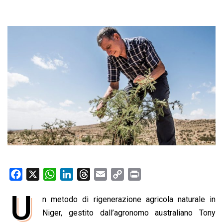
F
X
W
L
T
E
C
P
a
h
i
h
m
o
r
U
n metodo di rigenerazione agricola naturale in
c
a
n
r
a
p
i
e
Niger, gestito dall’agronomo australiano Tony
t
k
e
i
y
n