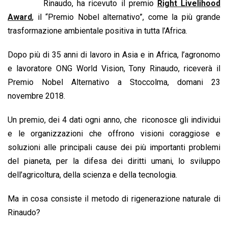
b
s
e
a
l
L
t
Rinaudo, ha ricevuto il premio
Right Livelihood
o
A
d
d
i
Award
, il “Premio Nobel alternativo”, come la più grande
o
p
I
s
n
trasformazione ambientale positiva in tutta l’Africa.
k
p
n
k
Dopo più di 35 anni di lavoro in Asia e in Africa, l’agronomo
e lavoratore ONG World Vision, Tony Rinaudo, riceverà il
Premio Nobel Alternativo a Stoccolma, domani 23
novembre 2018.
Un premio, dei 4 dati ogni anno, che riconosce gli individui
e le organizzazioni che offrono visioni coraggiose e
soluzioni alle principali cause dei più importanti problemi
del pianeta, per la difesa dei diritti umani, lo sviluppo
dell’agricoltura, della scienza e della tecnologia.
Ma in cosa consiste il metodo di rigenerazione naturale di
Rinaudo?