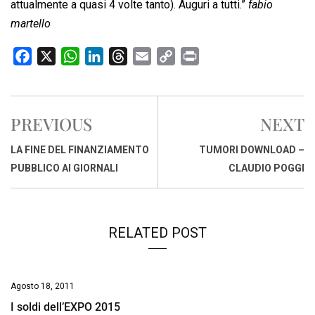
attualmente a quasi 4 volte tanto). Auguri a tutti.”
fabio
martello
F
X
W
L
T
E
C
P
a
h
i
h
m
o
r
c
a
n
r
a
p
i
e
t
k
e
i
y
n
PREVIOUS
NEXT
b
s
e
a
l
L
t
o
A
d
d
i
LA FINE DEL FINANZIAMENTO
TUMORI DOWNLOAD –
o
p
I
s
n
PUBBLICO AI GIORNALI
CLAUDIO POGGI
k
p
n
k
RELATED POST
Agosto 18, 2011
I soldi dell’EXPO 2015