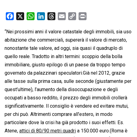
F
X
W
L
T
E
C
P
a
h
i
h
m
o
r
“Nei prossimi anni il valore catastale degli immobili, sia uso
c
a
n
r
a
p
i
abitazione che commerciali, supererà il valore di mercato,
e
t
k
e
i
y
n
b
s
e
a
l
L
t
nonostante tale valore, ad oggi, sia quasi il quadruplo di
o
A
d
d
i
quello reale. Tradotto in altri termini: scoppio della bolla
o
p
I
s
n
immobiliare, giusto epilogo di un paese da troppo tempo
k
p
n
k
governato da palazzinari speculatori.Già nel 2012, grazie
alle tasse sulla prima casa, sulle seconde (giustamente per
quest’ultime), l’aumento della disoccupazione e degli
occupati a basso reddito, il prezzo degli immobili crollerà
significativamente. Il consiglio è vendere ed evitare mutui,
per chi può. Altrimenti comprare all’estero, in modo
particolare dove la crisi ha già prodotto i suoi effetti. Es.
Atene,
attici di 80/90 metri quadri
a 150.000 euro.(Roma è