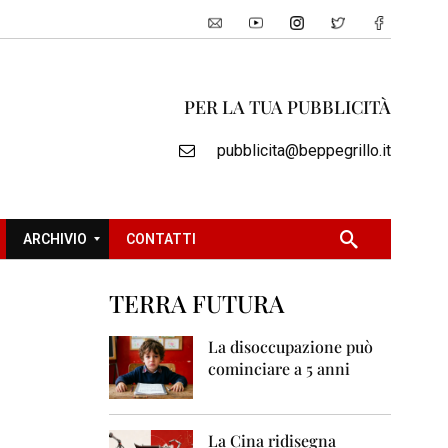
PER LA TUA PUBBLICITÀ
pubblicita@beppegrillo.it
ARCHIVIO
CONTATTI
TERRA FUTURA
2
0
La disoccupazione può
0
cominciare a 5 anni
5
2
0
La Cina ridisegna