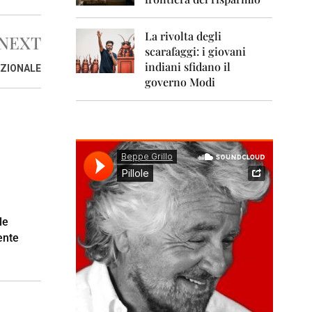
0
1
1
La rivolta degli
NEXT
scarafaggi: i giovani
2
0
indiani sfidano il
UZIONALE
1
governo Modi
2
2
0
1
3
2
0
1
4
le
ente
2
0
1
5
2