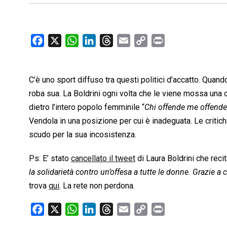
F
X
W
L
T
E
C
P
a
h
i
h
m
o
r
c
a
n
r
a
p
i
C’è uno sport diffuso tra questi politici d’accatto. Quando
e
t
k
e
i
y
n
b
s
e
a
l
L
t
roba sua. La Boldrini ogni volta che le viene mossa una cr
o
A
d
d
i
dietro l’intero popolo femminile “
Chi offende me offende
o
p
I
s
n
Vendola in una posizione per cui è inadeguata. Le critiche
k
p
n
k
scudo per la sua incosistenza.
Ps: E’ stato
cancellato il tweet
di Laura Boldrini che rec
la solidarietà contro un’offesa a tutte le donne. Grazie 
trova
qui
. La rete non perdona.
F
X
W
L
T
E
C
P
a
h
i
h
m
o
r