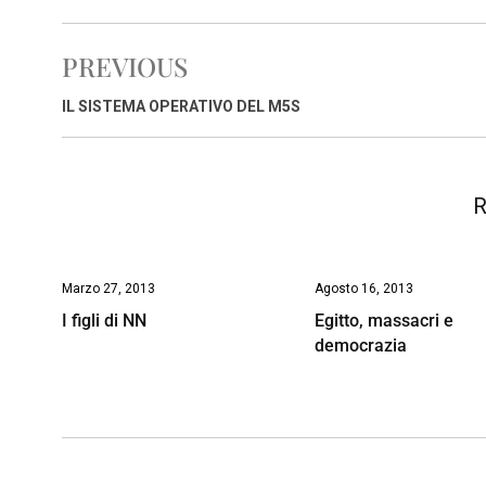
c
a
n
r
a
p
i
e
t
k
e
i
y
n
PREVIOUS
b
s
e
a
l
L
t
o
A
d
d
i
IL SISTEMA OPERATIVO DEL M5S
o
p
I
s
n
k
p
n
k
R
Marzo 27, 2013
Agosto 16, 2013
I figli di NN
Egitto, massacri e
democrazia