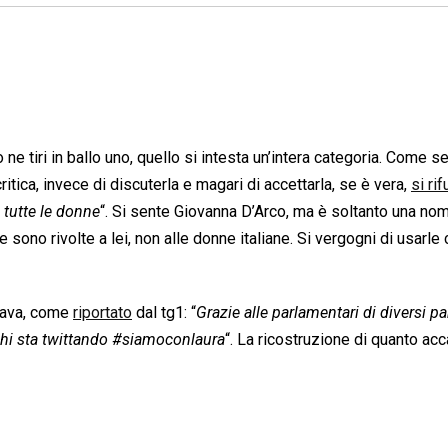
 ne tiri in ballo uno, quello si intesta un’intera categoria. Come 
itica, invece di discuterla e magari di accettarla, se è vera,
si rif
 tutte le donne
“. Si sente Giovanna D’Arco, ma è soltanto una no
 sono rivolte a lei, non alle donne italiane. Si vergogni di usarl
itava, come
riportato
dal tg1: “
Grazie alle parlamentari di diversi par
a chi sta twittando #siamoconlaura
“. La ricostruzione di quanto acc