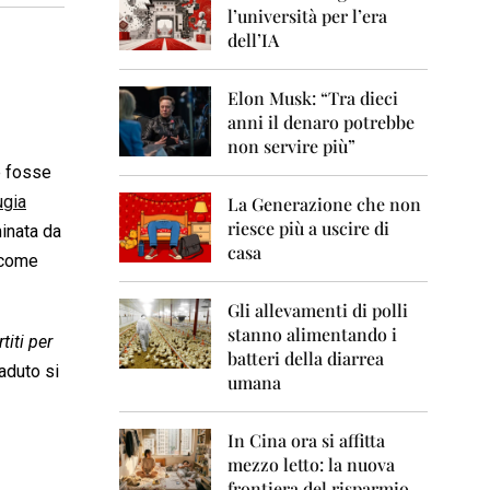
0
l’università per l’era
6
dell’IA
2
0
Elon Musk: “Tra dieci
0
anni il denaro potrebbe
7
non servire più”
2
se fosse
0
ugia
La Generazione che non
0
8
riesce più a uscire di
minata da
casa
e come
2
0
0
Gli allevamenti di polli
9
stanno alimentando i
titi per
batteri della diarrea
2
aduto si
umana
0
1
0
In Cina ora si affitta
mezzo letto: la nuova
2
frontiera del risparmio