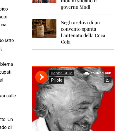
indiani sfidano il
0
1
governo Modi
pico
1
suoi
Negli archivi di un
2
 una
0
convento spunta
1
l’antenata della Coca-
2
o latte
Cola
i,
2
0
1
roblema
3
cupati
2
el
0
1
4
si sulle
2
0
1
nto. Un
5
ado di
2