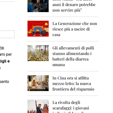
0
anni il denaro potrebbe
6
non servire più”
2
0
La Generazione che non
0
7
riesce più a uscire di
casa
2
0
0
una
.
Gli allevamenti di polli
8
stanno alimentando i
arni per
batteri della diarrea
igli e
2
umana
0
e
0
9
In Cina ora si affitta
 sento
mezzo letto: la nuova
2
frontiera del risparmio
0
1
0
La rivolta degli
scarafaggi: i giovani
2