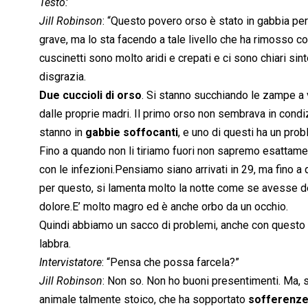
Testo:
Jill Robinson
: “Questo povero orso è stato in gabbia p
grave, ma lo sta facendo a tale livello che ha rimosso c
cuscinetti sono molto aridi e crepati e ci sono chiari sin
disgrazia.
Due cuccioli di orso
. Si stanno succhiando le zampe a 
dalle proprie madri. Il primo orso non sembrava in condiz
stanno in
gabbie soffocanti
, e uno di questi ha un pro
Fino a quando non li tiriamo fuori non sapremo esattam
con le infezioni.Pensiamo siano arrivati in 29, ma fino 
per questo, si lamenta molto la notte come se avesse de
dolore.E’ molto magro ed è anche orbo da un occhio.
Quindi abbiamo un sacco di problemi, anche con questo es
labbra.
Intervistatore
: “Pensa che possa farcela?”
Jill Robinson
: Non so. Non ho buoni presentimenti. Ma, s
animale talmente stoico, che ha sopportato
sofferenze 