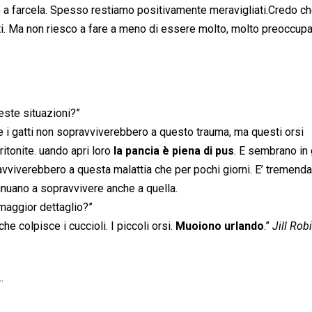
o a farcela. Spesso restiamo positivamente meravigliati.Credo c
ti. Ma non riesco a fare a meno di essere molto, molto preoccupa
este situazioni?”
i e i gatti non sopravviverebbero a questo trauma, ma questi orsi
itonite. uando apri loro
la pancia è piena di pus
. E sembrano in 
avviverebbero a questa malattia che per pochi giorni. E’ tremen
tinuano a sopravvivere anche a quella.
 maggior dettaglio?”
he colpisce i cuccioli. I piccoli orsi.
Muoiono urlando
.”
Jill Rob
.