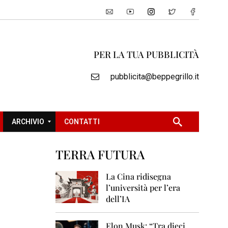
PER LA TUA PUBBLICITÀ
pubblicita@beppegrillo.it
ARCHIVIO
CONTATTI
TERRA FUTURA
2
0
La Cina ridisegna
0
l’università per l’era
5
dell’IA
2
0
Elon Musk: “Tra dieci