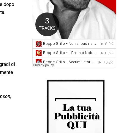
he dopo
0
1
ta.
6
gradi di
damente
inson,