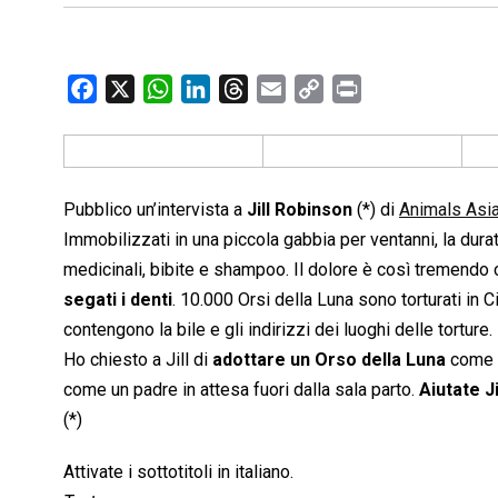
F
X
W
L
T
E
C
P
a
h
i
h
m
o
r
c
a
n
r
a
p
i
e
t
k
e
i
y
n
b
s
e
a
l
L
t
Pubblico un’intervista a
Jill Robinson
(*) di
Animals Asi
o
A
d
d
i
Immobilizzati in una piccola gabbia per ventanni, la durata
o
p
I
s
n
medicinali, bibite e shampoo. Il dolore è così tremendo 
k
p
n
k
segati i denti
. 10.000 Orsi della Luna sono torturati in C
contengono la bile e gli indirizzi dei luoghi delle torture.
Ho chiesto a Jill di
adottare un Orso della Luna
come m
come un padre in attesa fuori dalla sala parto.
Aiutate Ji
(*)
Attivate i sottotitoli in italiano.